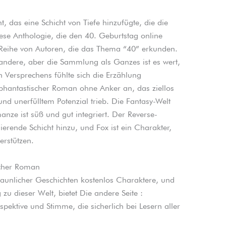
, das eine Schicht von Tiefe hinzufügte, die die
ese Anthologie, die den 40. Geburtstag online
ne Reihe von Autoren, die das Thema “40” erkunden.
 andere, aber die Sammlung als Ganzes ist es wert,
n Versprechens fühlte sich die Erzählung
: phantastischer Roman ohne Anker an, das ziellos
d unerfülltem Potenzial trieb. Die Fantasy-Welt
nze ist süß und gut integriert. Der Reverse-
erende Schicht hinzu, und Fox ist ein Charakter,
erstützen.
ischer Roman
rstaunlicher Geschichten kostenlos Charaktere, und
zu dieser Welt, bietet Die andere Seite :
pektive und Stimme, die sicherlich bei Lesern aller