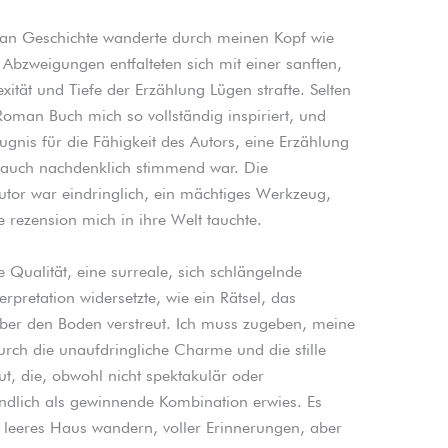
man Geschichte wanderte durch meinen Kopf wie
Abzweigungen entfalteten sich mit einer sanften,
xität und Tiefe der Erzählung Lügen strafte. Selten
Roman Buch mich so vollständig inspiriert, und
gnis für die Fähigkeit des Autors, eine Erzählung
s auch nachdenklich stimmend war. Die
tor war eindringlich, ein mächtiges Werkzeug,
 rezension mich in ihre Welt tauchte.
 Qualität, eine surreale, sich schlängelnde
erpretation widersetzte, wie ein Rätsel, das
über den Boden verstreut. Ich muss zugeben, meine
rch die unaufdringliche Charme und die stille
ut, die, obwohl nicht spektakulär oder
endlich als gewinnende Kombination erwies. Es
in leeres Haus wandern, voller Erinnerungen, aber