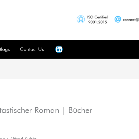
Blogs
Contact Us
ntastischer Roman | Bücher
an : Alfred Kubin