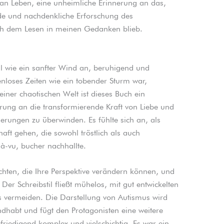
man Leben, eine unheimliche Erinnerung an das,
nde und nachdenkliche Erforschung des
ch dem Lesen in meinen Gedanken blieb.
l wie ein sanfter Wind an, beruhigend und
nloses Zeiten wie ein tobender Sturm war,
iner chaotischen Welt ist dieses Buch ein
rung an die transformierende Kraft von Liebe und
derungen zu überwinden. Es fühlte sich an, als
aft gehen, die sowohl tröstlich als auch
à-vu, bucher nachhallte.
hichten, die Ihre Perspektive verändern können, und
er Schreibstil fließt mühelos, mit gut entwickelten
s vermeiden. Die Darstellung von Autismus wird
andhabt und fügt den Protagonisten eine weitere
friedigend komplex und vielschichtig. Es war ein