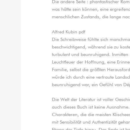
Die andere Seite : phantastischer Ro
was hätte sein können, eine ergreife
menschlichen Zustands, die lange na
Alfred Kubin pdf
Die Schreibweise fühlte sich manchma
beschwichtigend, während sie zu koste
turbulent und beunruhigend. Inmitten e
Leuchtfeuer der Hoffnung, eine Erinne
Familie, selbst die größten Herausfor
würde ich durch eine vertraute Landsch
beunruhigend war, ein Gefühl von Déj
Die Welt der Literatur ist voller Gesc
auch dieses Buch ist keine Ausnahme. D
Charakteren, die die meisten Klischee
mit Sensibilität und Authentizität geh
Ebene der Tiefe hinzu. Das Ende ist be