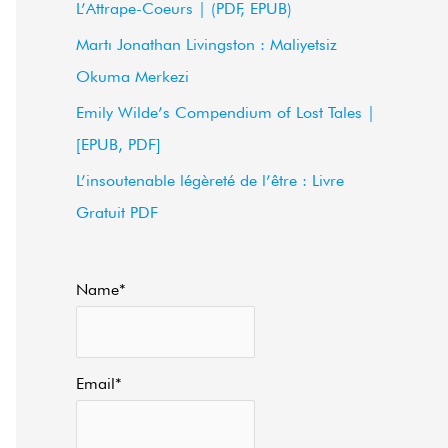
L’Attrape-Coeurs | (PDF, EPUB)
f
Martı Jonathan Livingston : Maliyetsiz
o
Okuma Merkezi
r
Emily Wilde’s Compendium of Lost Tales |
:
[EPUB, PDF]
L’insoutenable légèreté de l’être : Livre
Gratuit PDF
Name*
Email*