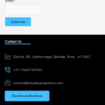
Email*
Contact Us
Gat No. 83, Jyotiba nagar, Talwade, Pune - 411062
+91 9665749555
connect@anudeepindustries.com
Download Brochure