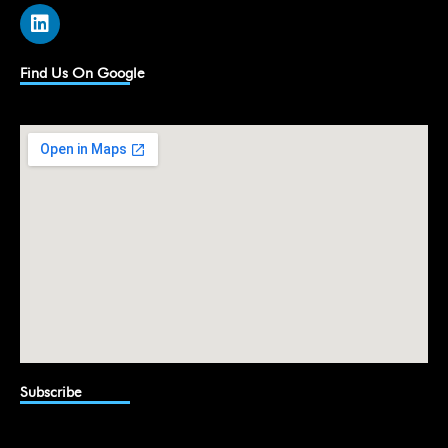
L
i
n
k
Find Us On Google
e
d
i
n
Subscribe