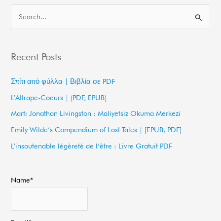
S
e
a
Recent Posts
r
c
Σπίτι από φύλλα | Βιβλία σε PDF
h
L’Attrape-Coeurs | (PDF, EPUB)
f
Martı Jonathan Livingston : Maliyetsiz Okuma Merkezi
o
Emily Wilde’s Compendium of Lost Tales | [EPUB, PDF]
r
L’insoutenable légèreté de l’être : Livre Gratuit PDF
:
Name*