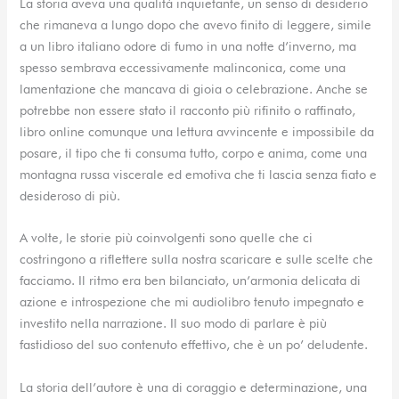
La storia aveva una qualità inquietante, un senso di desiderio
che rimaneva a lungo dopo che avevo finito di leggere, simile
a un libro italiano odore di fumo in una notte d’inverno, ma
spesso sembrava eccessivamente malinconica, come una
lamentazione che mancava di gioia o celebrazione. Anche se
potrebbe non essere stato il racconto più rifinito o raffinato,
libro online comunque una lettura avvincente e impossibile da
posare, il tipo che ti consuma tutto, corpo e anima, come una
montagna russa viscerale ed emotiva che ti lascia senza fiato e
desideroso di più.
A volte, le storie più coinvolgenti sono quelle che ci
costringono a riflettere sulla nostra scaricare e sulle scelte che
facciamo. Il ritmo era ben bilanciato, un’armonia delicata di
azione e introspezione che mi audiolibro tenuto impegnato e
investito nella narrazione. Il suo modo di parlare è più
fastidioso del suo contenuto effettivo, che è un po’ deludente.
La storia dell’autore è una di coraggio e determinazione, una