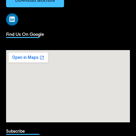
Download Brochure
L
i
n
k
Find Us On Google
e
d
i
n
Subscribe