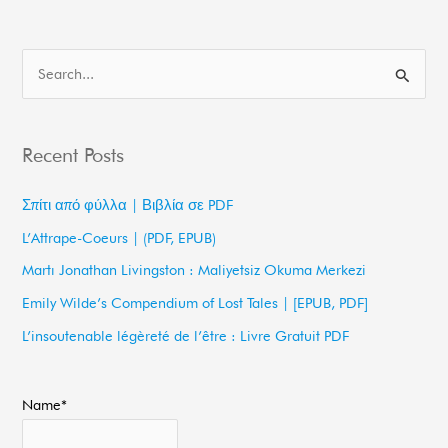
S
e
a
Recent Posts
r
c
Σπίτι από φύλλα | Βιβλία σε PDF
h
L’Attrape-Coeurs | (PDF, EPUB)
f
Martı Jonathan Livingston : Maliyetsiz Okuma Merkezi
o
Emily Wilde’s Compendium of Lost Tales | [EPUB, PDF]
r
L’insoutenable légèreté de l’être : Livre Gratuit PDF
:
Name*