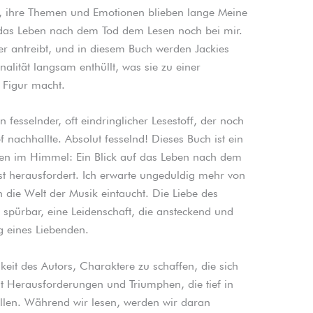
r, ihre Themen und Emotionen blieben lange Meine
 das Leben nach dem Tod dem Lesen noch bei mir.
er antreibt, und in diesem Buch werden Jackies
alität langsam enthüllt, was sie zu einer
 Figur macht.
 fesselnder, oft eindringlicher Lesestoff, der noch
achhallte. Absolut fesselnd! Dieses Buch ist ein
uten im Himmel: Ein Blick auf das Leben nach dem
st herausfordert. Ich erwarte ungeduldig mehr von
 die Welt der Musik eintaucht. Die Liebe des
e spürbar, eine Leidenschaft, die ansteckend und
g eines Liebenden.
igkeit des Autors, Charaktere zu schaffen, die sich
t Herausforderungen und Triumphen, die tief in
llen. Während wir lesen, werden wir daran