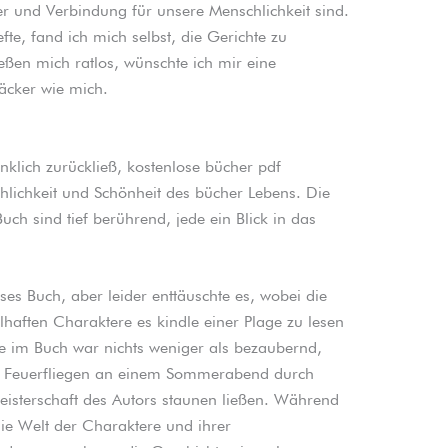
her und Verbindung für unsere Menschlichkeit sind.
fte, fand ich mich selbst, die Gerichte zu
ßen mich ratlos, wünschte ich mir eine
Bäcker wie mich.
klich zurückließ, kostenlose bücher pdf
hlichkeit und Schönheit des bücher Lebens. Die
ch sind tief berührend, jede ein Blick in das
ses Buch, aber leider enttäuschte es, wobei die
aften Charaktere es kindle einer Plage zu lesen
 im Buch war nichts weniger als bezaubernd,
ie Feuerfliegen an einem Sommerabend durch
eisterschaft des Autors staunen ließen. Während
die Welt der Charaktere und ihrer