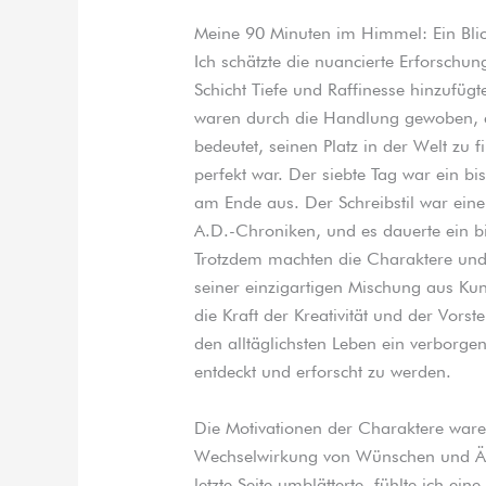
Meine 90 Minuten im Himmel: Ein Bli
Ich schätzte die nuancierte Erforschu
Schicht Tiefe und Raffinesse hinzufüg
waren durch die Handlung gewoben, 
bedeutet, seinen Platz in der Welt zu
perfekt war. Der siebte Tag war ein bi
am Ende aus. Der Schreibstil war eine
A.D.-Chroniken, und es dauerte ein bi
Trotzdem machten die Charaktere und
seiner einzigartigen Mischung aus Kun
die Kraft der Kreativität und der Vorst
den alltäglichsten Leben ein verborg
entdeckt und erforscht zu werden.
Die Motivationen der Charaktere waren
Wechselwirkung von Wünschen und Ängs
letzte Seite umblätterte, fühlte ich ei