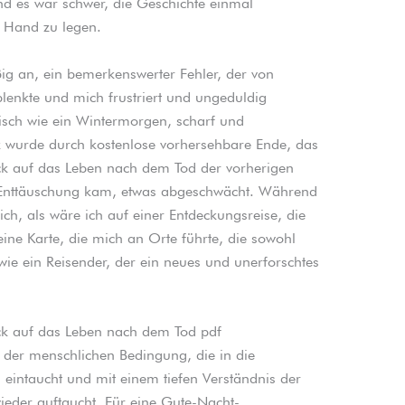
d es war schwer, die Geschichte einmal
 Hand zu legen.
ig an, ein bemerkenswerter Fehler, der von
nkte und mich frustriert und ungeduldig
risch wie ein Wintermorgen, scharf und
k wurde durch kostenlose vorhersehbare Ende, das
ck auf das Leben nach dem Tod der vorherigen
Enttäuschung kam, etwas abgeschwächt. Während
mich, als wäre ich auf einer Entdeckungsreise, die
 eine Karte, die mich an Orte führte, die sowohl
wie ein Reisender, der ein neues und unerforschtes
ck auf das Leben nach dem Tod pdf
g der menschlichen Bedingung, die in die
 eintaucht und mit einem tiefen Verständnis der
ieder auftaucht. Für eine Gute-Nacht-