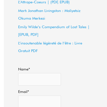
L’Attrape-Coeurs | (PDF, EPUB)
f
Martı Jonathan Livingston : Maliyetsiz
o
Okuma Merkezi
r
Emily Wilde’s Compendium of Lost Tales |
:
[EPUB, PDF]
L’insoutenable légèreté de l’être : Livre
Gratuit PDF
Name*
Email*