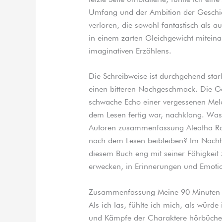
Umfang und der Ambition der Geschich
verloren, die sowohl fantastisch als a
in einem zarten Gleichgewicht miteina
imaginativen Erzählens.
Die Schreibweise ist durchgehend stark,
einen bitteren Nachgeschmack. Die Ges
schwache Echo einer vergessenen Mel
dem Lesen fertig war, nachklang. Was 
Autoren zusammenfassung Aleatha Rom
nach dem Lesen beibleiben? Im Nachh
diesem Buch eng mit seiner Fähigkeit
erwecken, in Erinnerungen und Emotion
Zusammenfassung Meine 90 Minuten i
Als ich las, fühlte ich mich, als würde
und Kämpfe der Charaktere hörbücher 