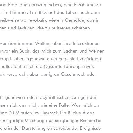
und Emotionen auszugleichen, eine Erzählung zu
en im Himmel: Ein Blick auf das Leben nach dem
hreibweise war evokativ, wie ein Gemälde, das in
en und Texturen, die zu pulsieren schienen.
zension inneren Welten, aber ihre Interaktionen
. Es war ein Buch, das mich zum Lachen und Weinen
chöpft, aber irgendwie auch begeistert zurückließ.
atte, fühlte sich die Gesamterfahrung etwas
ook versprach, aber wenig an Geschmack oder
st irgendwie in den labyrinthischen Gängen der
ssen sich um mich, wie eine Falle. Was mich an
ine 90 Minuten im Himmel: Ein Blick auf das
inzigartige Mischung aus sorgfältiger Recherche
ere in der Darstellung entscheidender Ereignisse