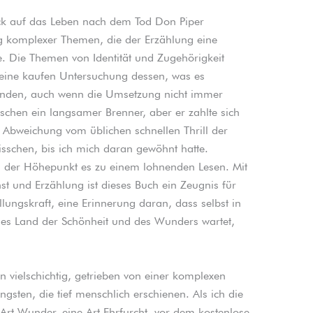
ck auf das Leben nach dem Tod Don Piper
ng komplexer Themen, die der Erzählung eine
te. Die Themen von Identität und Zugehörigkeit
eine kaufen Untersuchung dessen, was es
 finden, auch wenn die Umsetzung nicht immer
sschen ein langsamer Brenner, aber er zahlte sich
 Abweichung vom üblichen schnellen Thrill der
sschen, bis ich mich daran gewöhnt hatte.
 der Höhepunkt es zu einem lohnenden Lesen. Mit
st und Erzählung ist dieses Buch ein Zeugnis für
ellungskraft, eine Erinnerung daran, dass selbst in
enes Land der Schönheit und des Wunders wartet,
 vielschichtig, getrieben von einer komplexen
ten, die tief menschlich erschienen. Als ich die
ne Art Wunder, eine Art Ehrfurcht, vor dem kostenlose