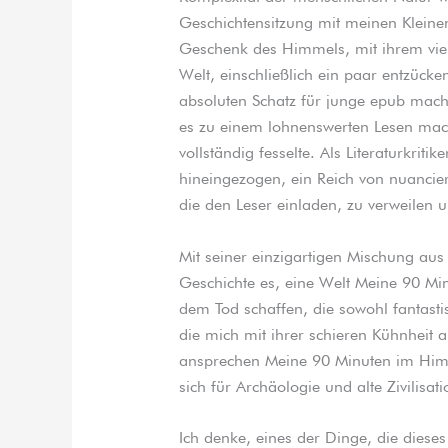
Geschichtensitzung mit meinen Klein
Geschenk des Himmels, mit ihrem vie
Welt, einschließlich ein paar entzück
absoluten Schatz für junge epub mach
es zu einem lohnenswerten Lesen mach
vollständig fesselte. Als Literaturkriti
hineingezogen, ein Reich von nuanciert
die den Leser einladen, zu verweilen 
Mit seiner einzigartigen Mischung aus
Geschichte es, eine Welt Meine 90 Mi
dem Tod schaffen, die sowohl fantastis
die mich mit ihrer schieren Kühnheit an
ansprechen Meine 90 Minuten im Himm
sich für Archäologie und alte Zivilisati
Ich denke, eines der Dinge, die diese