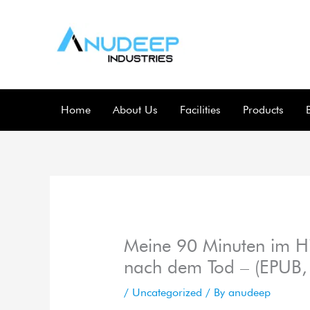
Skip
to
content
Home
About Us
Facilities
Products
Meine 90 Minuten im Hi
nach dem Tod – (EPUB,
/
Uncategorized
/ By
anudeep