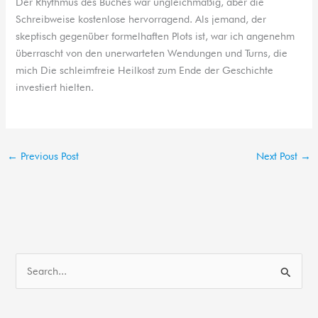
Der Rhythmus des Buches war ungleichmäßig, aber die
Schreibweise kostenlose hervorragend. Als jemand, der
skeptisch gegenüber formelhaften Plots ist, war ich angenehm
überrascht von den unerwarteten Wendungen und Turns, die
mich Die schleimfreie Heilkost zum Ende der Geschichte
investiert hielten.
←
Previous Post
Next Post
→
S
e
a