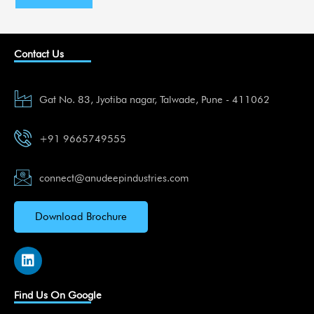
Contact Us
Gat No. 83, Jyotiba nagar, Talwade, Pune - 411062
+91 9665749555
connect@anudeepindustries.com
Download Brochure
L
i
n
k
Find Us On Google
e