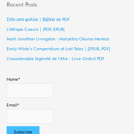
Recent Posts
r
c
Σπίτι από φύλλα | Βιβλία σε PDF
h
L’Attrape-Coeurs | (PDF, EPUB)
f
Martı Jonathan Livingston : Maliyetsiz Okuma Merkezi
o
Emily Wilde’s Compendium of Lost Tales | [EPUB, PDF]
r
L’insoutenable légèreté de l’être : Livre Gratuit PDF
:
Name*
Email*