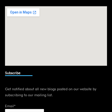
d
i
n
Subscribe
Get notified about all new blogs posted on our website by
subscribing to our mailing list.
Email*