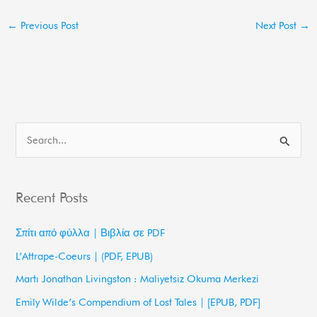
←
Previous Post
Next Post
→
S
e
a
Recent Posts
r
c
Σπίτι από φύλλα | Βιβλία σε PDF
h
L’Attrape-Coeurs | (PDF, EPUB)
f
Martı Jonathan Livingston : Maliyetsiz Okuma Merkezi
o
Emily Wilde’s Compendium of Lost Tales | [EPUB, PDF]
r