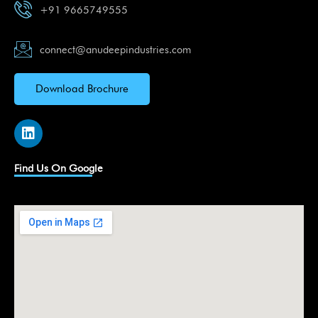
+91 9665749555
connect@anudeepindustries.com
Download Brochure
L
i
n
k
Find Us On Google
e
d
i
n