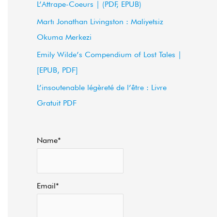
L’Attrape-Coeurs | (PDF, EPUB)
f
Martı Jonathan Livingston : Maliyetsiz
o
Okuma Merkezi
r
Emily Wilde’s Compendium of Lost Tales |
:
[EPUB, PDF]
L’insoutenable légèreté de l’être : Livre
Gratuit PDF
Name*
Email*