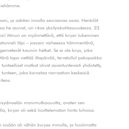
mieliämme.
anani, ja odotan innolla seuraavaa osaa. Henkilöt
ssa he asuvat, on rikas yksityiskohtaisuudessa. 23.
eksi! Minun on myönnettävä, että kirjan lukeminen
tunneli läpi – jossain vaiheessa hämmentävä,
envetevät kauniin hetket. Se ei ole kirja, joka
ävä tapa viettää iltapäivää, tervetullut pakopaikka
unteelliset matkat olivat asiantuntevasti yhdistetty,
 tunteen, joka korostaa narraation keskeisiä
iteos.
misydinselän monimutkaisuutta, avaten sen
lla, kirjan oli sekä liioittelematon hinta tuhoisa.
an sisään oli vähän kurjaa minulle, ja huolimatta