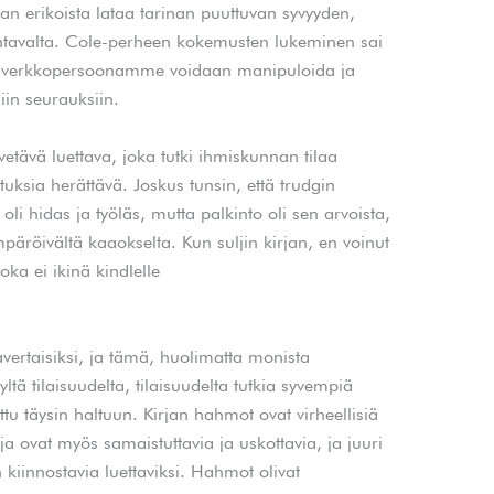
inan erikoista lataa tarinan puuttuvan syvyyden,
htavalta. Cole-perheen kokemusten lukeminen sai
 verkkopersoonamme voidaan manipuloida ja
in seurauksiin.
i vetävä luettava, joka tutki ihmiskunnan tilaa
jatuksia herättävä. Joskus tunsin, että trudgin
li hidas ja työläs, mutta palkinto oli sen arvoista,
äröivältä kaaokselta. Kun suljin kirjan, en voinut
oka ei ikinä kindlelle
savertaisiksi, ja tämä, huolimatta monista
ltä tilaisuudelta, tilaisuudelta tutkia syvempiä
ttu täysin haltuun. Kirjan hahmot ovat virheellisiä
ja​ ovat myös samaistuttavia ja uskottavia, ja juuri
kiinnostavia luettaviksi. Hahmot olivat