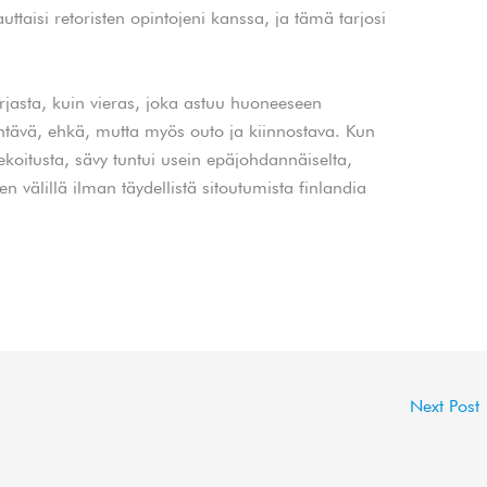
 auttaisi retoristen opintojeni kanssa, ja tämä tarjosi
irjasta, kuin vieras, joka astuu huoneeseen
ävä, ehkä, mutta myös outo ja kiinnostava. Kun
 sekoitusta, sävy tuntui usein epäjohdannäiselta,
en välillä ilman täydellistä sitoutumista finlandia
Next Post