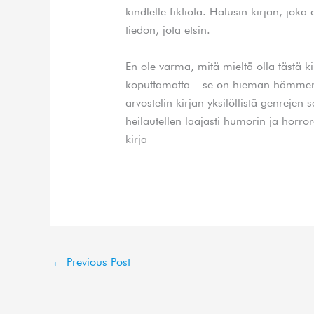
kindlelle fiktiota. Halusin kirjan, joka
tiedon, jota etsin.
En ole varma, mitä mieltä olla tästä k
koputtamatta – se on hieman hämment
arvostelin kirjan yksilöllistä genrejen
heilautellen laajasti humorin ja horror
kirja​
←
Previous Post