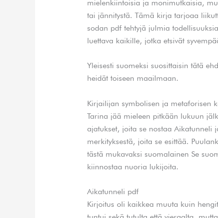
mielenkiintoisia ja monimutkaisia, mutt
tai jännitystä. Tämä kirja tarjoaa lii
sodan pdf tehtyjä julmia todellisuuksi
luettava kaikille, jotka etsivät syve
Yleisesti suomeksi suosittaisin tätä ehdo
heidät toiseen maailmaan.
Kirjailijan symbolisen ja metaforisen k
Tarina jää mieleen pitkään lukuun jälke
ajatukset, joita se nostaa Aikatunneli
merkityksestä, joita se esittää. Puulan
tästä mukavaksi suomalainen Se suom
kiinnostaa nuoria lukijoita.
Aikatunneli pdf
Kirjoitus oli kaikkea muuta kuin heng
tuntui sekä tutulta että vieraalta, mut