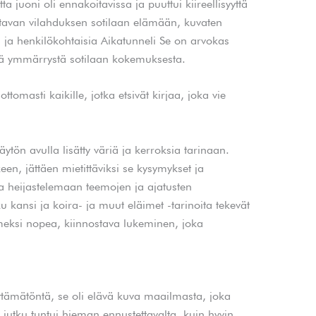
a juoni oli ennakoitavissa ja puuttui kiireellisyyttä
kuttavan vilahduksen sotilaan elämään, kuvaten
a ja henkilökohtaisia Aikatunneli Se on arvokas
mpää ymmärrystä sotilaan kokemuksesta.
ttomasti kaikille, jotka etsivät kirjaa, joka vie
äytön avulla lisätty väriä ja kerroksia tarinaan.
en, jättäen mietittäviksi se kysymykset ja
 ja heijastelemaan teemojen ja ajatusten
ku kansi ja koira- ja muut eläimet -tarinoita tekevät
eksi nopea, kiinnostava lukeminen, joka
ittämätöntä, se oli elävä kuva maailmasta, joka
ta jutku tuntui hieman ennustettavalta, kuin hyvin