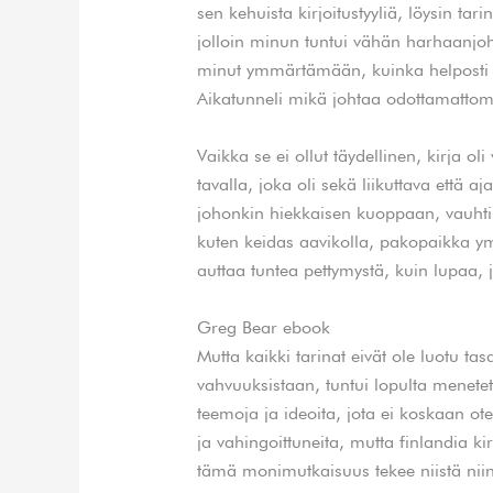
sen kehuista kirjoitustyyliä, löysin tar
jolloin minun tuntui vähän harhaanjo
minut ymmärtämään, kuinka helposti
Aikatunneli mikä johtaa odottamattomi
Vaikka se ei ollut täydellinen, kirja ol
tavalla, joka oli sekä liikuttava että a
johonkin hiekkaisen kuoppaan, vauhti o
kuten keidas aavikolla, pakopaikka ymp
auttaa tuntea pettymystä, kuin lupaa, j
Greg Bear ebook
Mutta kaikki tarinat eivät ole luotu ta
vahvuuksistaan, tuntui lopulta menetety
teemoja ja ideoita, jota ei koskaan ote
ja vahingoittuneita, mutta finlandia kir
tämä monimutkaisuus tekee niistä niin 