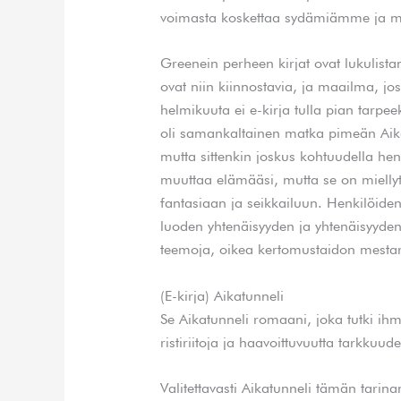
voimasta koskettaa sydämiämme ja 
Greenein perheen kirjat ovat lukulist
ovat niin kiinnostavia, ja maailma, jo
helmikuuta ei e-kirja tulla pian tarpe
oli samankaltainen matka pimeän Aika
mutta sittenkin joskus kohtuudella heng
muuttaa elämääsi, mutta se on miellytt
fantasiaan ja seikkailuun. Henkilöiden t
luoden yhtenäisyyden ja yhtenäisyyden
teemoja, oikea kertomustaidon mestar
(E-kirja) Aikatunneli
Se Aikatunneli romaani, joka tutki ih
ristiriitoja ja haavoittuvuutta tarkkuude
Valitettavasti Aikatunneli tämän tarin