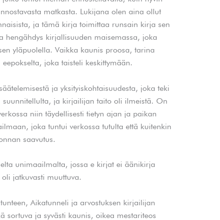
innostavasta matkasta. Lukijana olen aina ollut
nnaisista, ja tämä kirja toimittaa runsain kirja sen
a hengähdys kirjallisuuden maisemassa, joka
isen yläpuolella. Vaikka kaunis proosa, tarina
a eepokselta, joka taisteli keskittymään.
 säätelemisestä ja yksityiskohtaisuudesta, joka teki
uunnitellulta, ja kirjailijan taito oli ilmeistä. On
erkossa niin täydellisesti tietyn ajan ja paikan
lmaan, joka tuntui verkossa tutulta että kuitenkin
rronnan saavutus.
lta unimaailmalta, jossa e kirjat​ ei äänikirja
s oli jatkuvasti muuttuva.
tunteen, Aikatunneli ja arvostuksen kirjailijan
ä sortuva ja syvästi kaunis, oikea mestariteos