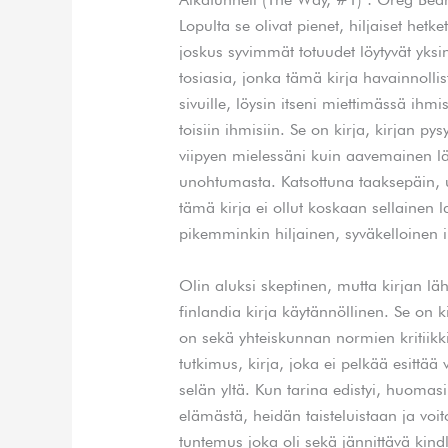
Lopulta se olivat pienet, hiljaiset hetk
joskus syvimmät totuudet löytyvät yks
tosiasia, jonka tämä kirja havainnollist
sivuille, löysin itseni miettimässä ih
toisiin ihmisiin. Se on kirja, kirjan p
viipyen mielessäni kuin aavemainen l
unohtumasta. Katsottuna taaksepäin, u
tämä kirja ei ollut koskaan sellainen l
pikemminkin hiljainen, syväkelloinen 
Olin aluksi skeptinen, mutta kirjan 
finlandia kirja​ käytännöllinen. Se on k
on sekä yhteiskunnan normien kritiikk
tutkimus, kirja, joka ei pelkää esitt
selän yltä. Kun tarina edistyi, huom
elämästä, heidän taisteluistaan ja voito
tuntemus joka oli sekä jännittävä kind