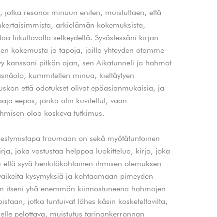
et, jotka resonoi minuun eniten, muistuttaen, että
inkertaisimmista, arkielämän kokemuksista,
aa liikuttavalla selkeydellä. Syvästessäni kirjan
misen kokemusta ja tapoja, joilla yhteyden otamme
ysyy kanssani pitkän ajan, sen Aikatunneli ja hahmot
äsnäolo, kummitellen minua, kieltäytyen
skon että odotukset olivat epäasianmukaisia, ja
aaja eepos, jonka olin kuvitellut, vaan
ihmisen oloa koskeva tutkimus.
lähestymistapa traumaan on sekä myötätuntoinen
irja, joka vastustaa helppoa luokittelua, kirja, joka
i että syvä henkilökohtainen ihmisen olemuksen
ää vaikeita kysymyksiä ja kohtaamaan pimeyden
asin itseni yhä enemmän kiinnostuneena hahmojen
istaan, jotka tuntuivat lähes käsin kosketeltavilta,
lelle pelottava, muistutus tarinankerronnan