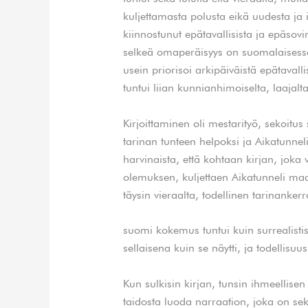
kuljettamasta polusta eikä uudesta ja 
kiinnostunut epätavallisista ja epäsovi
selkeä omaperäisyys on suomalaisess
usein priorisoi arkipäiväistä epätavall
tuntui liian kunnianhimoiselta, laajalt
Kirjoittaminen oli mestarityö, sekoitus
tarinan tunteen helpoksi ja Aikatunneli s
harvinaista, että kohtaan kirjan, joka v
olemuksen, kuljettaen Aikatunneli maai
täysin vieraalta, todellinen tarinanke
suomi kokemus tuntui kuin surrealistise
sellaisena kuin se näytti, ja todellisuu
Kun sulkisin kirjan, tunsin ihmeellisen 
taidosta luoda narraation, joka on sek