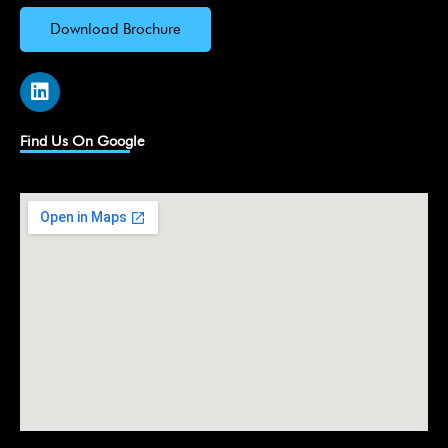
Download Brochure
L
i
n
k
Find Us On Google
e
d
i
n