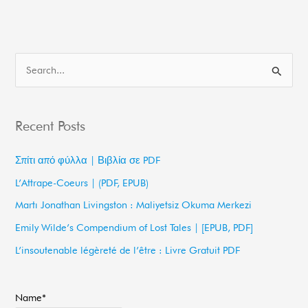
S
e
a
Recent Posts
r
c
Σπίτι από φύλλα | Βιβλία σε PDF
h
L’Attrape-Coeurs | (PDF, EPUB)
f
Martı Jonathan Livingston : Maliyetsiz Okuma Merkezi
o
Emily Wilde’s Compendium of Lost Tales | [EPUB, PDF]
r
L’insoutenable légèreté de l’être : Livre Gratuit PDF
:
Name*