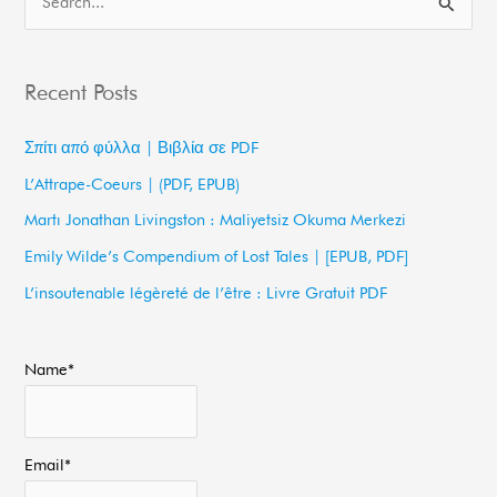
S
e
a
Recent Posts
r
c
Σπίτι από φύλλα | Βιβλία σε PDF
h
L’Attrape-Coeurs | (PDF, EPUB)
f
Martı Jonathan Livingston : Maliyetsiz Okuma Merkezi
o
Emily Wilde’s Compendium of Lost Tales | [EPUB, PDF]
r
L’insoutenable légèreté de l’être : Livre Gratuit PDF
:
Name*
Email*