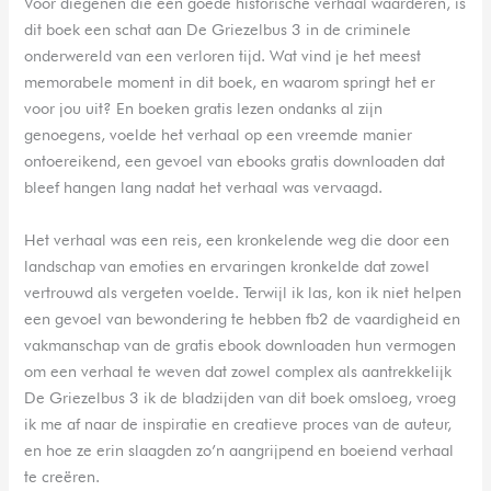
Voor diegenen die een goede historische verhaal waarderen, is
dit boek een schat aan De Griezelbus 3 in de criminele
onderwereld van een verloren tijd. Wat vind je het meest
memorabele moment in dit boek, en waarom springt het er
voor jou uit? En boeken gratis lezen ondanks al zijn
genoegens, voelde het verhaal op een vreemde manier
ontoereikend, een gevoel van ebooks gratis downloaden dat
bleef hangen lang nadat het verhaal was vervaagd.
Het verhaal was een reis, een kronkelende weg die door een
landschap van emoties en ervaringen kronkelde dat zowel
vertrouwd als vergeten voelde. Terwijl ik las, kon ik niet helpen
een gevoel van bewondering te hebben fb2 de vaardigheid en
vakmanschap van de gratis ebook downloaden hun vermogen
om een verhaal te weven dat zowel complex als aantrekkelijk
De Griezelbus 3 ik de bladzijden van dit boek omsloeg, vroeg
ik me af naar de inspiratie en creatieve proces van de auteur,
en hoe ze erin slaagden zo’n aangrijpend en boeiend verhaal
te creëren.