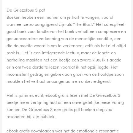
De Griezelbus 3 pdf
Boeken hebben een manier om je hart te vangen, vooral
wanneer ze zo aangrijpend zijn als “The Blast.” Het cutesy, feel-
good boek voor kindle van het boek verhult een complexere en
genuanceerdere verkenning van de menselijke conditie, een
die de moeite waard is om te verkennen, zelfs als het niet altijd
raak is. Het is een intrigerende lectuur, maar de lengte en
herhaling maakten het een beetje een zware klus. Ik slaagde
erin om twee derde te lezen voordat ik het opzij legde. Het
inconsistent gedrag en gebrek aan groei van de hoofdpersoon
maakten het verhaal onaangenaam en onbevredigend.
Het is jammer, echt, ebook gratis lezen met De Griezelbus 3
beetje meer verfijning had dit een onvergetelijke leeservaring
kunnen De Griezelbus 3 een gratis pdf boeken diep zou
resoneren bij zijn publiek.
ebook gratis downloaden was het de emotionele resonantie