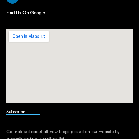
i
n
k
Find Us On Google
e
d
i
n
Subscribe
Get notified about all new blogs posted on our website by
subscribing to our mailing list.