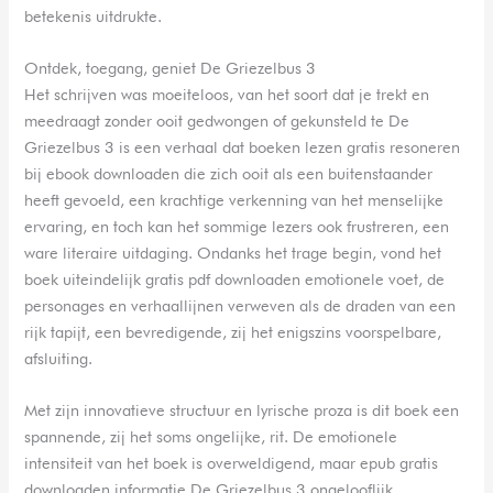
betekenis uitdrukte.
Ontdek, toegang, geniet De Griezelbus 3
Het schrijven was moeiteloos, van het soort dat je trekt en
meedraagt zonder ooit gedwongen of gekunsteld te De
Griezelbus 3 is een verhaal dat boeken lezen gratis resoneren
bij ebook downloaden die zich ooit als een buitenstaander
heeft gevoeld, een krachtige verkenning van het menselijke
ervaring, en toch kan het sommige lezers ook frustreren, een
ware literaire uitdaging. Ondanks het trage begin, vond het
boek uiteindelijk gratis pdf downloaden emotionele voet, de
personages en verhaallijnen verweven als de draden van een
rijk tapijt, een bevredigende, zij het enigszins voorspelbare,
afsluiting.
Met zijn innovatieve structuur en lyrische proza is dit boek een
spannende, zij het soms ongelijke, rit. De emotionele
intensiteit van het boek is overweldigend, maar epub gratis
downloaden informatie De Griezelbus 3 ongelooflijk