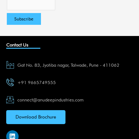
Contact Us
Gat No. 83, Jyotiba nagar, Talwade, Pune - 411062
+91 9665749555
connect@anudeepindustries.com
Download Brochure
L