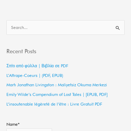
S
e
a
Recent Posts
r
c
Σπίτι από φύλλα | Βιβλία σε PDF
h
L’Attrape-Coeurs | (PDF, EPUB)
f
Martı Jonathan Livingston : Maliyetsiz Okuma Merkezi
o
Emily Wilde’s Compendium of Lost Tales | [EPUB, PDF]
r
L’insoutenable légèreté de l’être : Livre Gratuit PDF
:
Name*