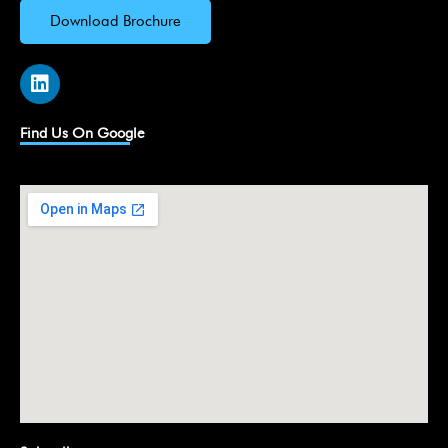
Download Brochure
L
i
n
k
Find Us On Google
e
d
i
n