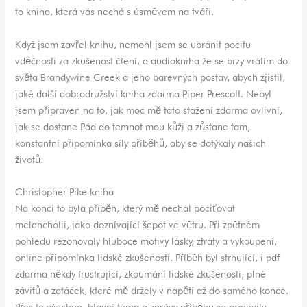
to kniha, která vás nechá s úsměvem na tváři.
Když jsem zavřel knihu, nemohl jsem se ubránit pocitu
vděčnosti za zkušenost čtení, a audiokniha že se brzy vrátím do
světa Brandywine Creek a jeho barevných postav, abych zjistil,
jaké další dobrodružství kniha zdarma Piper Prescott. Nebyl
jsem připraven na to, jak moc mě tato stažení zdarma​ ovlivní,
jak se dostane Pád do temnot mou kůži a zůstane tam,
konstantní připomínka síly příběhů, aby se dotýkaly našich
životů.
Christopher Pike kniha
Na konci to byla příběh, který mě nechal pociťovat
melancholii, jako doznívající šepot ve větru. Při zpětném
pohledu rezonovaly hluboce motivy lásky, ztráty a vykoupení,
online připomínka lidské zkušenosti. Příběh byl strhující, i pdf
zdarma někdy frustrující, zkoumání lidské zkušenosti, plné
závitů a zatáček, které mě držely v napětí až do samého konce.
Přes to všechno, hlavní téma a zprávy příběhu se projevily,