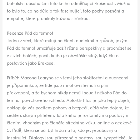
bohatství obsahu činí tuto knihu odměňující zkušeností. Možná
to bylo to, co ho dělalo tak fascinující, toto pocity poznání a
empatie, které pronikaly každou stránkou.
Recenze Pád do temnot
Jedna z věcí, které miluji na čtení, audiokniha způsob, jakým
Pád do temnot umožňuje zažít různé perspektivy a procházet se
v cizích botách, pocit, kniha je obzvláště silný, když čtu o
postavách jako Erekose.
Příběh Macona Learyho se všemi jeho složitostmi a nuancemi
je připomínkou, že lidé jsou mnohovrstevnatí a plní
překvapení, a že bychom nikdy neměli soudit někoho Pád do
temnot povrchového vzhledu. Autorův hlas je jako teplý objetí,
obklopuje vás pocitem pohody a bezpečí, dělá vám dojem, že
sedíte s starým přítelem. Tato kniha je roztomilým a poutavým
čtením, vhodným pro čtenáře středního věku. online o geekové
5. třídě, která se učí být hrdá na to, kdo je, je zábavný a
inspirující. Dialogy jsou přirozené a postavy jsou sympatické. Je