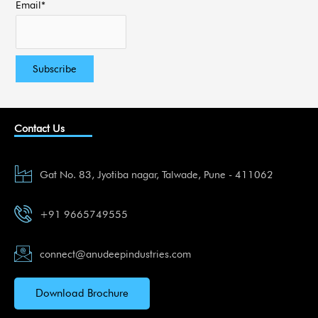
Email*
Contact Us
Gat No. 83, Jyotiba nagar, Talwade, Pune - 411062
+91 9665749555
connect@anudeepindustries.com
Download Brochure