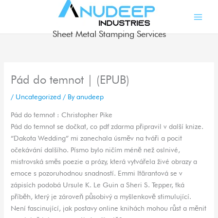
Skip
to
content
Sheet Metal Stamping Services
Pád do temnot | (EPUB)
/
Uncategorized
/ By
anudeep
Pád do temnot : Christopher Pike
Pád do temnot se dočkat, co pdf zdarma připravil v další knize.
“Dakota Wedding” mi zanechala úsměv na tváři a pocit
očekávání dalšího. Písmo bylo ničím méně než oslnivé,
mistrovská směs poezie a prózy, která vytvářela živé obrazy a
emoce s pozoruhodnou snadností. Emmi Itärantová se v
zápisích podobá Ursule K. Le Guin a Sheri S. Tepper, tká
příběh, který je zároveň působivý a myšlenkově stimulující.
Není fascinující, jak postavy online knihách mohou růst a měnit