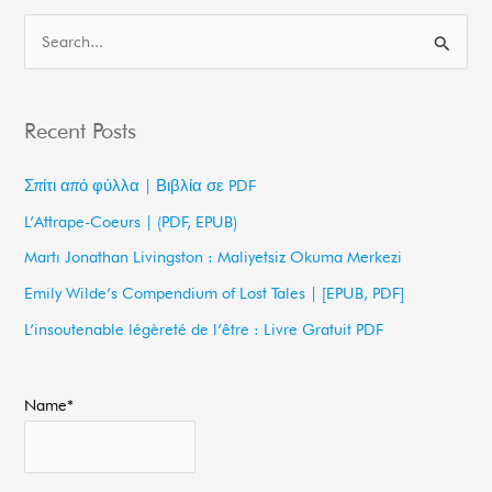
S
e
a
Recent Posts
r
c
Σπίτι από φύλλα | Βιβλία σε PDF
h
L’Attrape-Coeurs | (PDF, EPUB)
f
Martı Jonathan Livingston : Maliyetsiz Okuma Merkezi
o
Emily Wilde’s Compendium of Lost Tales | [EPUB, PDF]
r
L’insoutenable légèreté de l’être : Livre Gratuit PDF
:
Name*