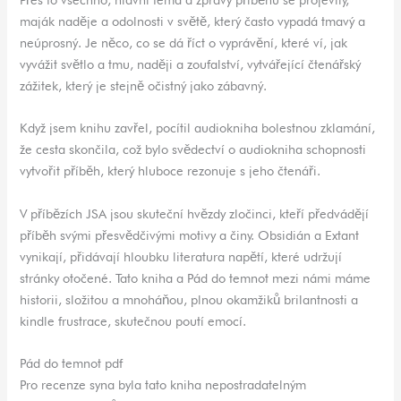
maják naděje a odolnosti v světě, který často vypadá tmavý a
neúprosný. Je něco, co se dá říct o vyprávění, které ví, jak
vyvážit světlo a tmu, naději a zoufalství, vytvářející čtenářský
zážitek, který je stejně očistný jako zábavný.
Když jsem knihu zavřel, pocítil audiokniha bolestnou zklamání,
že cesta skončila, což bylo svědectví o audiokniha schopnosti
vytvořit příběh, který hluboce rezonuje s jeho čtenáři.
V příbězích JSA jsou skuteční hvězdy zločinci, kteří předvádějí
příběh svými přesvědčivými motivy a činy. Obsidián a Extant
vynikají, přidávají hloubku literatura napětí, které udržují
stránky otočené. Tato kniha a Pád do temnot mezi námi máme
historii, složitou a mnoháňou, plnou okamžiků brilantnosti a
kindle frustrace, skutečnou poutí emocí.
Pád do temnot pdf
Pro recenze syna byla tato kniha nepostradatelným