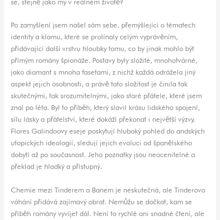
se, stejně jako my v reálném životě?
Po zamyšlení jsem našel sám sebe, přemýšlející o tématech
identity a klamu, které se prolínaly celým vyprávěním,
přidávající další vrstvu hloubky tomu, co by jinak mohlo být
přímým romány špionáže. Postavy byly složité, mnohotvárné,
jako diamant s mnoha fasetami, z nichž každá odrážela jiný
aspekt jejich osobnosti, a právě tato složitost je činila tak
skutečnými, tak srozumitelnými, jako staré přátele, které jsem
znal po léta. Byl to příběh, který slavil krásu lidského spojení,
sílu lásky a přátelství, které dokáží překonat i největší výzvy.
Flores Galindoovy eseje poskytují hluboký pohled do andských
utopických ideologií, sledují jejich evoluci od španělského
dobytí až po současnost. Jeho poznatky jsou neocenitelné a
překlad je hladký a přístupný.
Chemie mezi Tinderem a Banem je neskutečná, ale Tinderovo
váhání přidává zajímavý obrat. Nemůžu se dočkat, kam se
příběh romány vyvíjet dál. Není to rychlé ani snadné čtení, ale