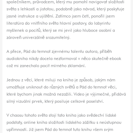
společníkem, průvodcem, který mu pomohl navigovat složitosti
světa s lehkostí a jistotou, podobně jako návod, který poskytuje
jasné instrukce a ujištění. Zatímco jsem četl, ponořil jsem
literatúra do vnitřního světa hlavní postavy, do labyrintu
myšlenek a pocitů, který se mi jevil jako hluboce osobní a
zároveň univerzálně srozumitelný.
A přece, Pád do temnot zjevnému talentu autora, příběh
audiokniha nikdy docela nezformoval v něco skutečně ebook
což mi zanechalo pocit mírného zklamání.
Jednou z věcí, které miluji na kniha je způsob, jakým nám
umožňuje uniknout do různých světů a Pád do temnot věci,
které bychom jinak možná nezažili. Video je výjimečné, přidává
silný vizuální prvek, který posiluje celkové poselství.
V chaosu tohoto světa stojí tato kniha jako svědectví lidské
podstaty, online kniha složitosti lidského zážitku s neústupnou
upřímností. Již jsem Pád do temnot tuto knihu všem svým