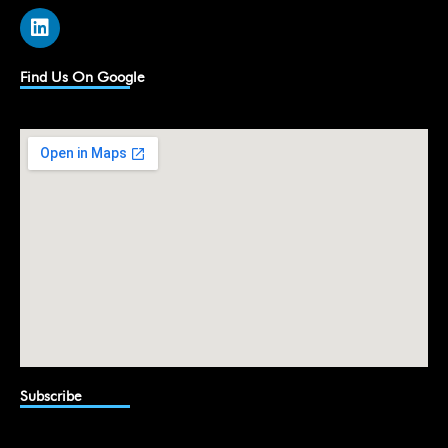
L
i
n
k
Find Us On Google
e
d
i
n
Subscribe