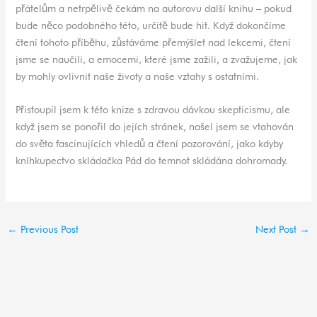
přátelům a netrpělivě čekám na autorovu další knihu – pokud
bude něco podobného této, určitě bude hit. Když dokončíme
čtení tohoto příběhu, zůstáváme přemýšlet nad lekcemi, čtení
jsme se naučili, a emocemi, které jsme zažili, a zvažujeme, jak
by mohly ovlivnit naše životy a naše vztahy s ostatními.
Přistoupil jsem k této knize s zdravou dávkou skepticismu, ale
když jsem se ponořil do jejích stránek, našel jsem se vtahován
do světa fascinujících vhledů a čtení pozorování, jako kdyby
kníhkupectvo skládačka Pád do temnot skládána dohromady.
←
Previous Post
Next Post
→