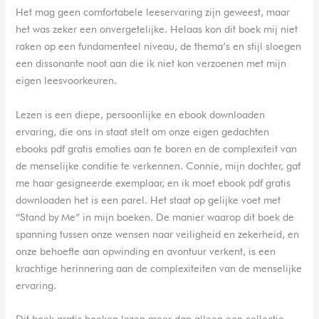
Het mag geen comfortabele leeservaring zijn geweest, maar
het was zeker een onvergetelijke. Helaas kon dit boek mij niet
raken op een fundamenteel niveau, de thema’s en stijl sloegen
een dissonante noot aan die ik niet kon verzoenen met mijn
eigen leesvoorkeuren.
Lezen is een diepe, persoonlijke en ebook downloaden
ervaring, die ons in staat stelt om onze eigen gedachten
ebooks pdf gratis emoties aan te boren en de complexiteit van
de menselijke conditie te verkennen. Connie, mijn dochter, gaf
me haar gesigneerde exemplaar, en ik moet ebook pdf gratis
downloaden het is een parel. Het staat op gelijke voet met
“Stand by Me” in mijn boeken. De manier waarop dit boek de
spanning tussen onze wensen naar veiligheid en zekerheid, en
onze behoefte aan opwinding en avontuur verkent, is een
krachtige herinnering aan de complexiteiten van de menselijke
ervaring.
Dit boek gratis boeken lezen meer dan alleen een collectie