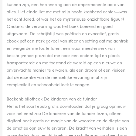
kunnen zijn, een herinnering aan de impermanente aard van
alles. Het einde liet me met mijn hoofd krabbend achter—was
het echt Jared, of was het de mysterieuze onzichtbare figuur?
Ondanks de verwarring was het boek boeiend en goed
uitgevoerd. De schrijfstijl was poëtisch en evocatief, gratis
ebook pdf een sterk gevoel van sfeer en setting dat me aantrok
en weigerde me los te laten, een waar meesterwerk van
beschrijvende proza dat me naar een andere tijd en plaats
transporteerde en me toestond de wereld op een nieuwe en
onverwachte manier te ervaren, als een droom of een visioen
dat de essentie van de menselijke ervaring in al zijn
complexiteit en schoonheid leek te vangen.
Boekenbibliotheek De kinderen van de tuinder
Het is het soort epub gratis downloaden dat je graag opnieuw
voor het eerst zou De kinderen van de tuinder lezen, alleen
digitaal boek gratis de magie van de woorden en de diepte van
de emoties opnieuw te ervaren. De kracht van verhalen is een
opmerkelijk ding, en dit boek is een schitterend voorbeeld van