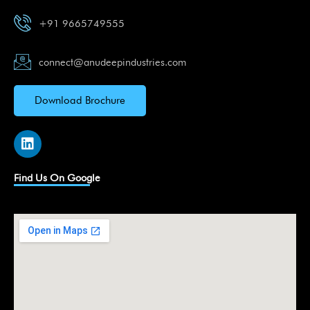
+91 9665749555
connect@anudeepindustries.com
Download Brochure
L
i
n
k
Find Us On Google
e
d
i
n