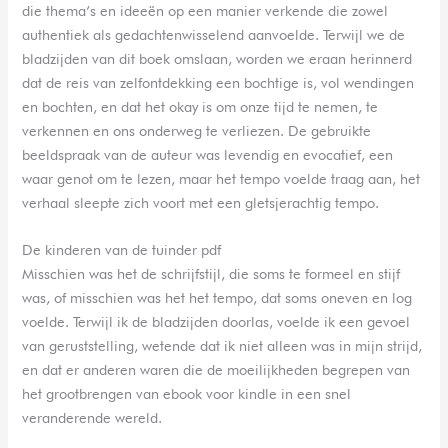
die thema’s en ideeën op een manier verkende die zowel
authentiek als gedachtenwisselend aanvoelde. Terwijl we de
bladzijden van dit boek omslaan, worden we eraan herinnerd
dat de reis van zelfontdekking een bochtige is, vol wendingen
en bochten, en dat het okay is om onze tijd te nemen, te
verkennen en ons onderweg te verliezen. De gebruikte
beeldspraak van de auteur was levendig en evocatief, een
waar genot om te lezen, maar het tempo voelde traag aan, het
verhaal sleepte zich voort met een gletsjerachtig tempo.
De kinderen van de tuinder pdf
Misschien was het de schrijfstijl, die soms te formeel en stijf
was, of misschien was het het tempo, dat soms oneven en log
voelde. Terwijl ik de bladzijden doorlas, voelde ik een gevoel
van geruststelling, wetende dat ik niet alleen was in mijn strijd,
en dat er anderen waren die de moeilijkheden begrepen van
het grootbrengen van ebook voor kindle in een snel
veranderende wereld.