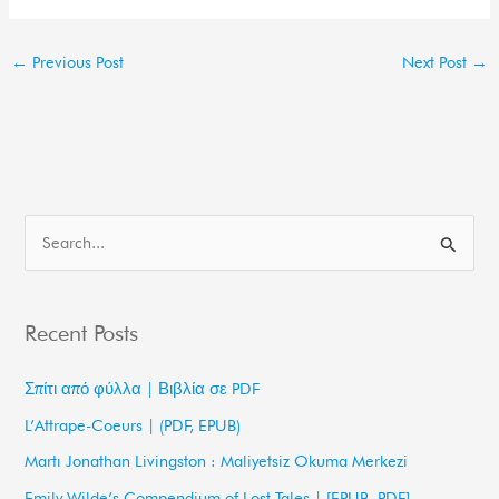
←
Previous Post
Next Post
→
S
e
a
Recent Posts
r
c
Σπίτι από φύλλα | Βιβλία σε PDF
h
L’Attrape-Coeurs | (PDF, EPUB)
f
Martı Jonathan Livingston : Maliyetsiz Okuma Merkezi
o
Emily Wilde’s Compendium of Lost Tales | [EPUB, PDF]