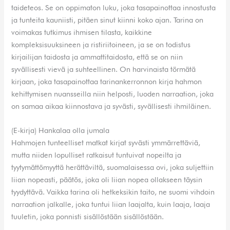
taideteos. Se on oppimaton luku, joka tasapainottaa innostusta
ja tunteita kauniisti, pitäen sinut kiinni koko ajan. Tarina on
voimakas tutkimus ihmisen tilasta, kaikkine
kompleksisuuksineen ja ristiriitoineen, ja se on todistus
kirjailijan taidosta ja ammattitaidosta, että se on niin
syvällisesti vievä ja suhteellinen. On harvinaista törmätä
kirjaan, joka tasapainottaa tarinankerronnon kirja hahmon
kehittymisen nuansseilla niin helposti, luoden narraation, joka
on samaa aikaa kiinnostava ja syvästi, syvällisesti ihmiläinen.
(E-kirja) Hankalaa olla jumala
Hahmojen tunteelliset matkat kirjat syvästi ymmärrettäviä,
mutta niiden lopulliset ratkaisut tuntuivat nopeilta ja
tyytymättömyyttä herättäviltä, suomalaisessa ovi, joka suljettiin
liian nopeasti, päätös, joka oli liian nopea ollakseen täysin
tyydyttävä. Vaikka tarina oli hetkeksikin taito, ne suomi vihdoin
narraation jalkalle, joka tuntui liian laajalta, kuin laaja, laaja
tuuletin, joka ponnisti sisällöstään sisällöstään.