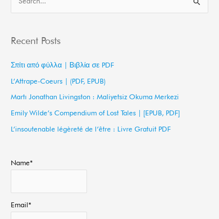
S
e
a
Recent Posts
r
c
Σπίτι από φύλλα | Βιβλία σε PDF
h
L’Attrape-Coeurs | (PDF, EPUB)
f
Martı Jonathan Livingston : Maliyetsiz Okuma Merkezi
o
Emily Wilde’s Compendium of Lost Tales | [EPUB, PDF]
r
L’insoutenable légèreté de l’être : Livre Gratuit PDF
:
Name*
Email*