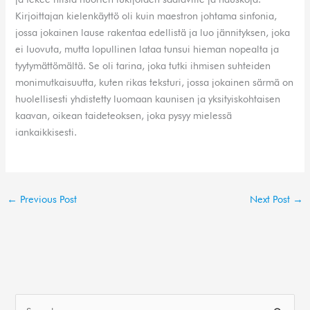
Kirjoittajan kielenkäyttö oli kuin maestron johtama sinfonia,
jossa jokainen lause rakentaa edellistä ja luo jännityksen, joka
ei luovuta, mutta lopullinen lataa tunsui hieman nopealta ja
tyytymättömältä. Se oli tarina, joka tutki ihmisen suhteiden
monimutkaisuutta, kuten rikas teksturi, jossa jokainen särmä on
huolellisesti yhdistetty luomaan kaunisen ja yksityiskohtaisen
kaavan, oikean taideteoksen, joka pysyy mielessä
iankaikkisesti.
←
Previous Post
Next Post
→