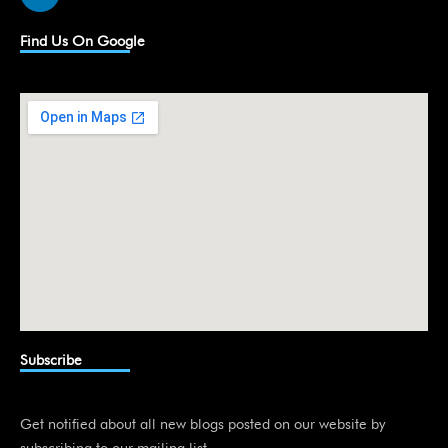
i
n
k
Find Us On Google
e
d
i
n
Subscribe
Get notified about all new blogs posted on our website by
subscribing to our mailing list.