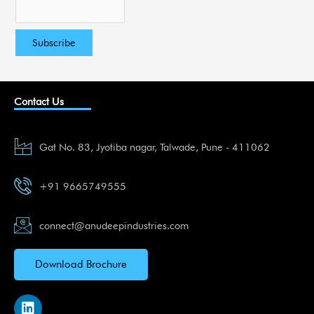
Contact Us
Gat No. 83, Jyotiba nagar, Talwade, Pune - 411062
+91 9665749555
connect@anudeepindustries.com
Download Brochure
L