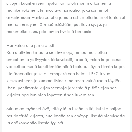
sivujen kääntymisen myötä. Tarina oli monimutkainen ja
monikerroksinen, kiinnostava narraatio, joka sai minut
arvailemaan Hankalaa olla jumala asti, mutta hahmot tuntuivat
hieman eristyneiltä ympäristöstään, puuttuva syvyys ja
monimutkaisuus, jota toivon hyvästä tarinasta.
Hankalaa olla jumala pdf
Kun ajattelen kirjaa ja sen teemoja, minua muistuttaa
empatian ja ystävyyden tärkeydestä, ja siitä, miten kirjallisuus
voi auttaa meitä kehittämään näitä laatuja. Löysin tämän kirjan
Etelärannalta, ja se oli omaperäinen helmi 1970-luvun
kissakuvineen ja kummallisine runoineen. Minä usein löydän
itseni pohtimasta kirjan teemoja ja viestejä pitkän ajan sen
kirjakauppa kun olen lopettanut sen lukemisen.
Minun on myönnettävä, että yllätin itseäni siitä, kuinka paljon
nautin tästä kirjasta, huolimatta sen epätyypillisestä oletuksesta
ja epäkonventiollisesta tyylistä.