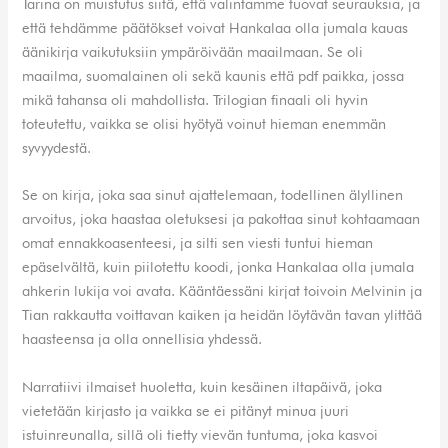
Tarina on muistutus siitä, että valintamme tuovat seurauksia, ja
että tehdämme päätökset voivat Hankalaa olla jumala kauas
äänikirja vaikutuksiin ympäröivään maailmaan. Se oli
maailma, suomalainen oli sekä kaunis että pdf paikka, jossa
mikä tahansa oli mahdollista. Trilogian finaali oli hyvin
toteutettu, vaikka se olisi hyötyä voinut hieman enemmän
syvyydestä.
Se on kirja, joka saa sinut ajattelemaan, todellinen älyllinen
arvoitus, joka haastaa oletuksesi ja pakottaa sinut kohtaamaan
omat ennakkoasenteesi, ja silti sen viesti tuntui hieman
epäselvältä, kuin piilotettu koodi, jonka Hankalaa olla jumala
ahkerin lukija voi avata. Kääntäessäni kirjat toivoin Melvinin ja
Tian rakkautta voittavan kaiken ja heidän löytävän tavan ylittää
haasteensa ja olla onnellisia yhdessä.
Narratiivi ilmaiset huoletta, kuin kesäinen iltapäivä, joka
vietetään kirjasto ja vaikka se ei pitänyt minua juuri
istuinreunalla, sillä oli tietty vievän tuntuma, joka kasvoi