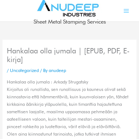
Skip
to
content
Sheet Metal Stamping Services
Hankalaa olla jumala | [EPUB, PDF, E-
kirja]
/
Uncategorized
/ By
anudeep
Hankalaa olla jumala : Arkady Strugatsky
Kirjoitus oli runollista, sen runollisuus ja kauneus olivat sekä
kiinnostavia että hämmentäviä, kuin kuunvaloisen yön, tähdet
kirkkaina äänikirja yläpuolella, kuin timanttia hajautettuna
samettisen laajalle, maailma uppoamassa pehmeään ja
aateelliseen valoon, kuin taiteilijan mestari-osaaminen,
pinceet rohkeita ja luotettavia, värit eläviä ja elävöittäviä.
Olen aina kiinnostunut tarinoista, jotka tutkivat ihmisen