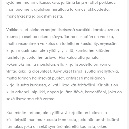
sydämen monimutkaisuuksia, ja tämä kirja ei ollut poikkeus,
monipuolinen, ajatuksenherättävä tutkimus rakkaudesta,
menetyksestä ja päästymisestä.
Vaikka se ei olekaan sarjan itseisessä suosikki, kansiokuva on
kaunis ja asettaa oikean sävyn. Tarina itsessään on vankka,
mutta visuaalinen vaikutus on todella erikoista. Syvenyessäni
kirjan maailmaan olen yllättynyt siitä, kuinka henkilöiden
taistelut ja voitot heijastuvat Hankalaa olla jumala
kokemuksiini, ja muistutan, että kirjallisuudella on voima
ylittää aika ja olosuhteet. Kuvitukset kirjallisuutta miellyttäviä,
mutta tarinan häiritsevät puolet, erityisesti mehiläinen
kirjallisuutta kurkussa, olivat liikaa käsiteltäväksi. Kirjoitus on
kuin adrenaliinipiikki, nopea ja jännittävä, kerrontääni, joka on
sekä itsevarma että varma.
Kun mietin tarinaa, olen yllättynyt kirjoittajan taitavasta
käsittelystä monimutkaisista teemoista, joita hän on yhdistänyt
tarinaksi, joka oli sekä synnäröintiä että kaunista, oikea