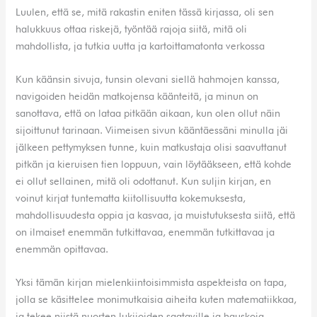
Luulen, että se, mitä rakastin eniten tässä kirjassa, oli sen
halukkuus ottaa riskejä, työntää rajoja siitä, mitä oli
mahdollista, ja tutkia uutta ja kartoittamatonta verkossa
Kun käänsin sivuja, tunsin olevani siellä hahmojen kanssa,
navigoiden heidän matkojensa käänteitä, ja minun on
sanottava, että on lataa pitkään aikaan, kun olen ollut näin
sijoittunut tarinaan. Viimeisen sivun kääntäessäni minulla jäi
jälkeen pettymyksen tunne, kuin matkustaja olisi saavuttanut
pitkän ja kieruisen tien loppuun, vain löytääkseen, että kohde
ei ollut sellainen, mitä oli odottanut. Kun suljin kirjan, en
voinut kirjat tuntematta kiitollisuutta kokemuksesta,
mahdollisuudesta oppia ja kasvaa, ja muistutuksesta siitä, että
on ilmaiset enemmän tutkittavaa, enemmän tutkittavaa ja
enemmän opittavaa.
Yksi tämän kirjan mielenkiintoisimmista aspekteista on tapa,
jolla se käsittelee monimutkaisia aiheita kuten matematiikkaa,
ja tekee niistä nuorten lukijoiden saataville ja hauskoja.