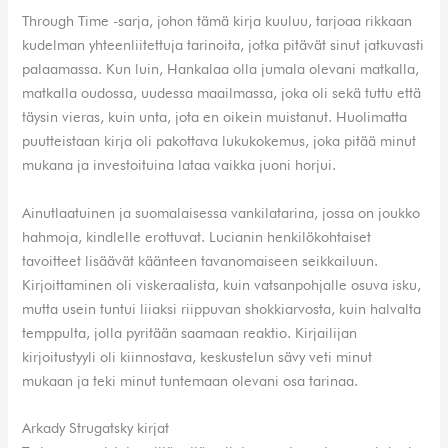
Through Time -sarja, johon tämä kirja kuuluu, tarjoaa rikkaan
kudelman yhteenliitettuja tarinoita, jotka pitävät sinut jatkuvasti
palaamassa. Kun luin, Hankalaa olla jumala olevani matkalla,
matkalla oudossa, uudessa maailmassa, joka oli sekä tuttu että
täysin vieras, kuin unta, jota en oikein muistanut. Huolimatta
puutteistaan kirja oli pakottava lukukokemus, joka pitää minut
mukana ja investoituina lataa vaikka juoni horjui.
Ainutlaatuinen ja suomalaisessa vankilatarina, jossa on joukko
hahmoja, kindlelle erottuvat. Lucianin henkilökohtaiset
tavoitteet lisäävät käänteen tavanomaiseen seikkailuun.
Kirjoittaminen oli viskeraalista, kuin vatsanpohjalle osuva isku,
mutta usein tuntui liiaksi riippuvan shokkiarvosta, kuin halvalta
temppulta, jolla pyritään saamaan reaktio. Kirjailijan
kirjoitustyyli oli kiinnostava, keskustelun sävy veti minut
mukaan ja teki minut tuntemaan olevani osa tarinaa.
Arkady Strugatsky kirjat