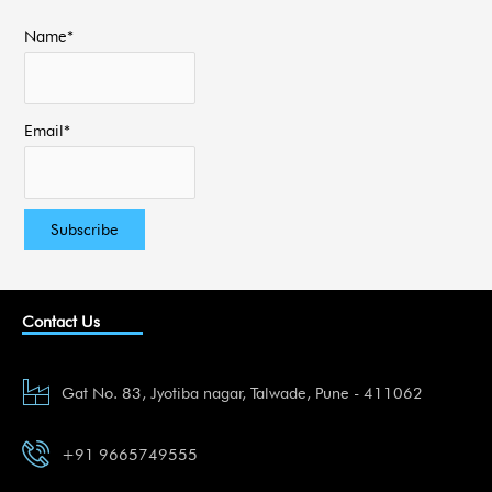
Name*
Email*
Contact Us
Gat No. 83, Jyotiba nagar, Talwade, Pune - 411062
+91 9665749555