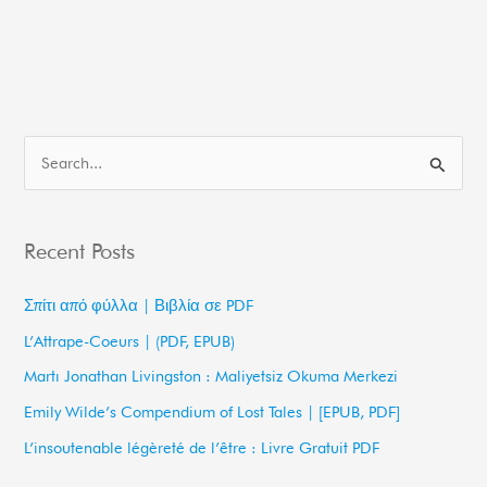
S
e
a
Recent Posts
r
c
Σπίτι από φύλλα | Βιβλία σε PDF
h
L’Attrape-Coeurs | (PDF, EPUB)
f
Martı Jonathan Livingston : Maliyetsiz Okuma Merkezi
o
Emily Wilde’s Compendium of Lost Tales | [EPUB, PDF]
r
L’insoutenable légèreté de l’être : Livre Gratuit PDF
: