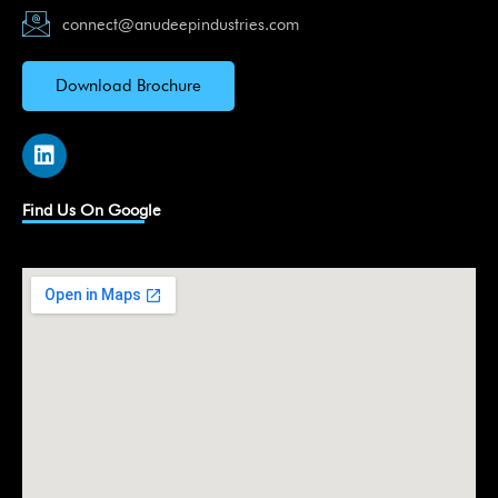
connect@anudeepindustries.com
Download Brochure
L
i
n
k
Find Us On Google
e
d
i
n