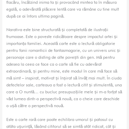
flacăru, încălzind inima ta și provocând mintea ta în măsura
egală, o adevărată plăcere lentă care va rămâne cu tine mult
după ce ai întors ultima pagină.
Narativa este bine structurată și completată de ilustrații
frumoase. Este o poveste ridicătoare despre impactul artei și
importanța familiei. Această carte este o lectură obligatorie
pentru fanii romanticii de fantasmagorie, cu un univers unic și
personaje care o disting de alte povești din gen. Mă pentru
adesea la ceea ce face ca o carte să fie cu adevărat
extraordinară, și pentru mine, este modul în care mă face să
mă simt – inspirat, motivat și înșirat să învăț mai mult. În ciuda
defectelor sale, carteaua a fost o lectură citit și stimulentă, una
care a O nuntă… cu bucluc presupuzițiile mele și m-a forțat să
văd lumea dintr-o perspectivă nouă, ca o cheie care deschide
o ușă către o perspectivă nouă.
Este o carte rară care poate echilibra umorul și patosul cu
atâta ușurință, lăsând cititorul să se simtă atât ridicat, cât și