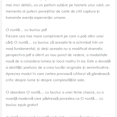
mai mici detalii, ca un parfum subțire pe hainele unui iubit, un
memento al puterii poveștilor de carte de citit captura și
transmite esența experienței umane.
O nuntă… cu bucluc pdf
Fiecare cea mai mare compliment pe care o poți oferi unei
cărți O nuntă… cu bucluc că aceasta te-a schimbat într-un
mod fundamental, și deși aceasta nu a modificat dramatic
perspectiva pdf a oferit un nou punct de vedere, o modalitate
nouă de a considera lumea și locul nostru în ea. Este o dovadă
a abilității poetului de a crea lucrări originale și semnificative.
Apreciez modul în care cartea provoacă cititorul să gândească
critic despre lume și despre complexitățile sale.
O abordare O nuntă… cu bucluc a unei teme clasice, cu o
nuanță modernă care păstrează povestea ca O nuntă… cu
bucluc epub gratuit