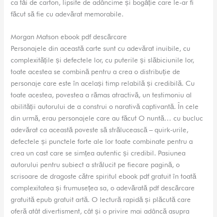
ca tăi de carton, lipsite de adâncime și bogăție care le-ar fi
făcut să fie cu adevărat memorabile.
Morgan Matson ebook pdf descărcare
Personajele din această carte sunt cu adevărat inuibile, cu
complexitățile și defectele lor, cu puterile și slăbiciunile lor,
toate acestea se combină pentru a crea o distribuție de
personaje care este în același timp relabilă și credibilă. Cu
toate acestea, povestea a rămas atractivă, un testimoniu al
abilității autorului de a construi o narativă captivantă. În cele
din urmă, erau personajele care au făcut O nuntă… cu bucluc
adevărat ca această poveste să strălucească – quirk-urile,
defectele și punctele forte ale lor toate combinate pentru a
crea un cast care se simțea autentic și credibil. Pasiunea
autorului pentru subiect a strălucit pe fiecare pagină, o
scrisoare de dragoste către spiritul ebook pdf gratuit în toată
complexitatea și frumusețea sa, o adevărată pdf descărcare
gratuită epub gratuit artă. O lectură rapidă și plăcută care
oferă atât divertisment, cât și o privire mai adâncă asupra