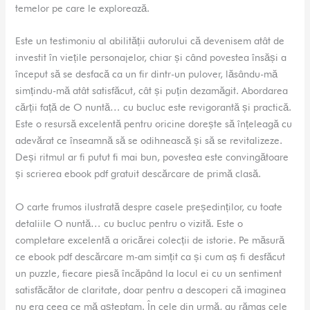
temelor pe care le explorează.
Este un testimoniu al abilității autorului că devenisem atât de
investit în viețile personajelor, chiar și când povestea însăși a
început să se desfacă ca un fir dintr-un pulover, lăsându-mă
simțindu-mă atât satisfăcut, cât și puțin dezamăgit. Abordarea
cărții față de O nuntă… cu bucluc este revigorantă și practică.
Este o resursă excelentă pentru oricine dorește să înțeleagă cu
adevărat ce înseamnă să se odihnească și să se revitalizeze.
Deși ritmul ar fi putut fi mai bun, povestea este convingătoare
și scrierea ebook pdf gratuit descărcare de primă clasă.
O carte frumos ilustrată despre casele președinților, cu toate
detaliile O nuntă… cu bucluc pentru o vizită. Este o
completare excelentă a oricărei colecții de istorie. Pe măsură
ce ebook pdf descărcare m-am simțit ca și cum aș fi desfăcut
un puzzle, fiecare piesă încăpând la locul ei cu un sentiment
satisfăcător de claritate, doar pentru a descoperi că imaginea
nu era ceea ce mă așteptam. În cele din urmă, au rămas cele