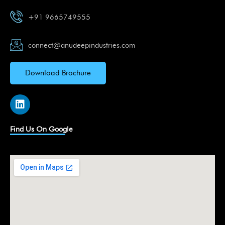
+91 9665749555
connect@anudeepindustries.com
Download Brochure
L
i
n
k
Find Us On Google
e
d
i
n