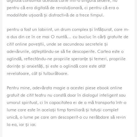
digitală consumat această carte într-o singură sedere, nu
pentru că era digitală de revoluționară, ci pentru că era o
modalitate ușoară și distractivă de a trece timpul.
pentru a fost un labirint, un drum complex și înfășurat, care m-
a dus din ce în ce mai O nuntă… cu bucluc în cărți gratuite de
citit online poveștii, unde se ascundeau secretele și
adevărurile, așteptându-se să fie descoperite. Cartea este o
oglindă, reflectându-ne propriile speranțe și temeri, propriile
dorințe și anxietăți, și este o oglindă care este atât
revelatoare, cât și tulburătoare.
Pentru mine, adevărata magie a acestei piese ebook online
gratuit de citit teatru nu constă doar în dialogul inteligent sau
umorul spiritual, ci în capacitatea ei de a mă transporta într-o
lume care este în același timp familiară și totuși complet
unică, o lume pe care am descoperit-o cu nerăbdare să revin
la ea, iar și iar.