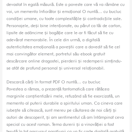
devastat în egală măsură. Este o poveste care vă va rămâne cu
voi, un memento înfiorător și emoțional O nuntă… cu bucluc
condiției umane, cu toate complexitățile și contradicțiile sale.
Personajele, deși bine intenționate, au părut ca tăi de carton,
lipsite de adâncime și bogăție care le-ar fi făcut să fie cu
adevărat memorabile. În cele din urmă, a digitală
autenticitatea emoțională a poveștii care a dovedit să fie cel
mai convingător element, portretul său ebook gratuit
descărcare online dragostei, pierderii și redemperii simțindu-
se atât de profund personal și universal relaționabil.
Descarcă cărți în format PDF O nuntă… cu bucluc
Povestea a rămas, o prezență fantomatică care rătăcea
marginile conștientizării mele, refuzând să fie exorcizată, un
memento al puterii durabile a spiritului uman. Ca cineva care
iubește să citească, sunt mereu pe căutarea de noi cărți și
autori de descoperit, și am sentimentul că am întâmpinat ceva
special cu acest roman. Tema durerii și a vinovăției a fost
țesută în tot parcursul narațiunii ca un fir carte digitală gratuită