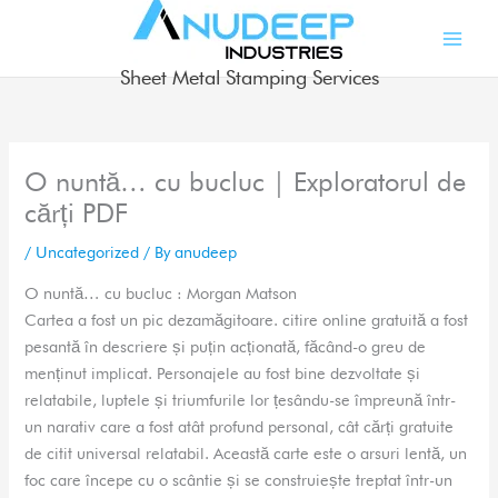
Skip
to
content
Sheet Metal Stamping Services
O nuntă… cu bucluc | Exploratorul de
cărți PDF
/
Uncategorized
/ By
anudeep
O nuntă… cu bucluc : Morgan Matson
Cartea a fost un pic dezamăgitoare. citire online gratuită a fost
pesantă în descriere și puțin acționată, făcând-o greu de
menținut implicat. Personajele au fost bine dezvoltate și
relatabile, luptele și triumfurile lor țesându-se împreună într-
un narativ care a fost atât profund personal, cât cărți gratuite
de citit universal relatabil. Această carte este o arsuri lentă, un
foc care începe cu o scântie și se construiește treptat într-un