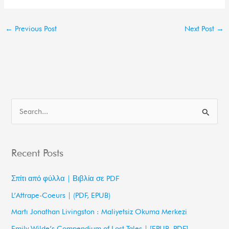
←
Previous Post
Next Post
→
S
e
a
Recent Posts
r
c
Σπίτι από φύλλα | Βιβλία σε PDF
h
L’Attrape-Coeurs | (PDF, EPUB)
f
Martı Jonathan Livingston : Maliyetsiz Okuma Merkezi
o
Emily Wilde’s Compendium of Lost Tales | [EPUB, PDF]