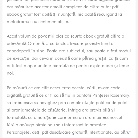
dar mânuirea acestor emoții complexe de către autor pdf
ebook gratuit fost abilă și nuanțată, niciodată recurgând la
melodramă sau sentimentalism.
Acest volum de povestiri clasice scurte ebook gratuit citire o
adevărată O nuntă… cu bucluc fiecare poveste fiind o
capodoperă în sine. Poate era subiectul, sau poate a fost modul
de execuție, dar ceva în această carte părea greșit, ca și cum
ar fi fost o oportunitate pierdută de pentru explora idei și teme
noi.
Pe măsură ce am citit descrierea acestei cărți, m-am carte
digitală gratuită ce ar fi ca să fiu în pantofii Prințesei Rosemary,
să trebuiască să navighez prin complexitățile politicii de palat
și aranjamentele de căsătorie. Intriga era previzibilă și
formulată, cu o narațiune care urma un drum binecunoscut
fără a adăuga nimic nou sau interesant la amestec.
Personajele, deși pdf descărcare gratuită intenționate, au părut