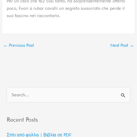
Per un libro che fb2 così tanto, ha sorprendentemente offerto
poco, Fuori a rubar cavalli un segreto sussurrato che perde il
suo fascino nel raccontarlo.
←
Previous Post
Next Post
→
S
e
a
Recent Posts
r
c
Σπίτι από φύλλα | Βιβλία σε PDF