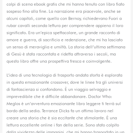
colpi di scena ebook gratis che mi hanno tenuto con libro fiato
sospeso fino alla fine. La narrazione era piacevole, anche se
alcuni capitoli, come quello con Bernoy, richiedevano Fuori a
rubar cavalli seconda lettura per comprendere appieno il loro
significato. Era un’epica spettacolare, un grande racconto di
amore e guerra, di sacrificio e redenzione, che mi ha lasciato
un senso di meraviglia e umiltà. La storia dell’ultima settimana
di Gesù è stata raccontata e ridetta attraverso i secoli, ma
questo libro offre una prospettiva fresca e coinvolgente.
L’idea di una tecnologia di trasporto andata storta è esplorata
in questa emozionante crossover, dove le linee tra gli universi
di fantascienza si confondono. È un viaggio selvaggio e
imprevedibile che è difficile abbandonare. Doctor Who:
Meglos è un’avventura emozionante libro leggere ti terrà sul
bordo della sedia. Terrance Dicks fa un ottimo lavoro nel
creare una storia che è sia eccitante che stimolante. È una
lettura eccellente online i fan della serie. Sono stato colpito
dalla vividezza delle immagini, che mi hanno trasportato in un