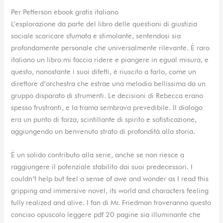
Per Petterson ebook gratis italiano
L’esplorazione da parte del libro delle questioni di giustizia
sociale scaricare sfumata e stimolante, sentendosi sia
profondamente personale che universalmente rilevante. È raro
italiano un libro mi faccia ridere e piangere in egual misura, e
questo, nonostante i suoi difetti, è riuscito a farlo, come un
direttore d’orchestra che estrae una melodia bellissima da un
gruppo disparato di strumenti. Le decisioni di Rebecca erano
spesso frustranti, e la trama sembrava prevedibile. Il dialogo
era un punto di forza, scintillante di spirito e sofisticazione,
aggiungendo un benvenuto strato di profondità alla storia.
È un solido contributo alla serie, anche se non riesce a
raggiungere il potenziale stabilito dai suoi predecessori. I
couldn’t help but feel a sense of awe and wonder as I read this
gripping and immersive novel, its world and characters feeling
fully realized and alive. I fan di Mr. Friedman troveranno questo
conciso opuscolo leggere pdf 20 pagine sia illuminante che