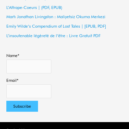
h
L’Attrape-Coeurs | (PDF, EPUB)
f
Martı Jonathan Livingston : Maliyetsiz Okuma Merkezi
o
Emily Wilde’s Compendium of Lost Tales | [EPUB, PDF]
r
L’insoutenable légèreté de l’être : Livre Gratuit PDF
:
Name*
Email*