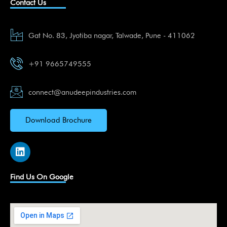
Contact Us
Gat No. 83, Jyotiba nagar, Talwade, Pune - 411062
+91 9665749555
connect@anudeepindustries.com
Download Brochure
L
i
n
k
Find Us On Google
e
d
i
n