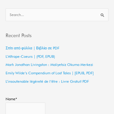
S
e
a
Recent Posts
r
c
Σπίτι από φύλλα | Βιβλία σε PDF
h
L’Attrape-Coeurs | (PDF, EPUB)
f
Martı Jonathan Livingston : Maliyetsiz Okuma Merkezi
o
Emily Wilde’s Compendium of Lost Tales | [EPUB, PDF]
r
L’insoutenable légèreté de l’être : Livre Gratuit PDF
:
Name*