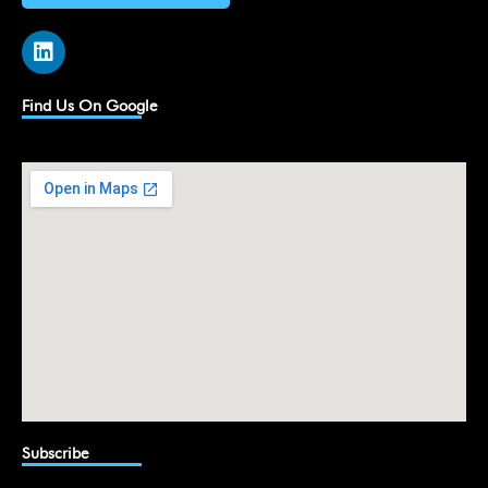
L
i
n
k
Find Us On Google
e
d
i
n
Subscribe