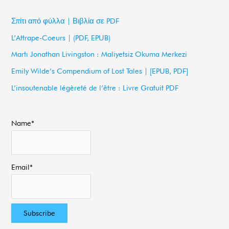
r
c
Σπίτι από φύλλα | Βιβλία σε PDF
h
L’Attrape-Coeurs | (PDF, EPUB)
f
Martı Jonathan Livingston : Maliyetsiz Okuma Merkezi
o
Emily Wilde’s Compendium of Lost Tales | [EPUB, PDF]
r
L’insoutenable légèreté de l’être : Livre Gratuit PDF
:
Name*
Email*