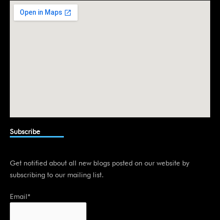
i
n
Subscribe
Get notified about all new blogs posted on our website by
subscribing to our mailing list.
Email*