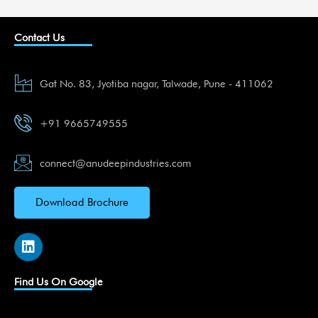
Contact Us
Gat No. 83, Jyotiba nagar, Talwade, Pune - 411062
+91 9665749555
connect@anudeepindustries.com
Download Brochure
L
i
n
k
Find Us On Google
e
d