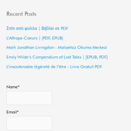
a
Recent Posts
r
c
Σπίτι από φύλλα | Βιβλία σε PDF
h
L’Attrape-Coeurs | (PDF, EPUB)
f
Martı Jonathan Livingston : Maliyetsiz Okuma Merkezi
o
Emily Wilde’s Compendium of Lost Tales | [EPUB, PDF]
r
L’insoutenable légèreté de l’être : Livre Gratuit PDF
:
Name*
Email*