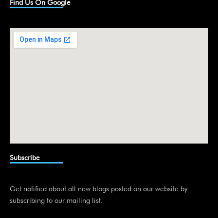
k
Find Us On Google
e
d
i
n
Subscribe
Get notified about all new blogs posted on our website by
subscribing to our mailing list.