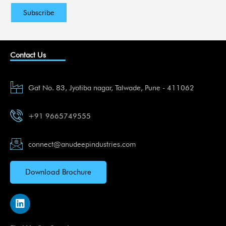
Contact Us
Gat No. 83, Jyotiba nagar, Talwade, Pune - 411062
+91 9665749555
connect@anudeepindustries.com
Download Brochure
L
i
n