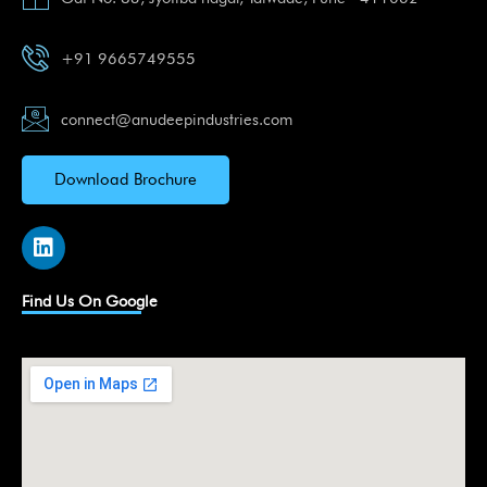
+91 9665749555
connect@anudeepindustries.com
Download Brochure
L
i
n
k
Find Us On Google
e
d
i
n