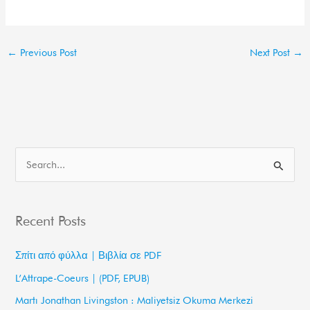
←
Previous Post
Next Post
→
S
e
a
Recent Posts
r
c
Σπίτι από φύλλα | Βιβλία σε PDF
h
L’Attrape-Coeurs | (PDF, EPUB)
f
Martı Jonathan Livingston : Maliyetsiz Okuma Merkezi
o