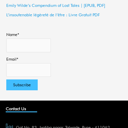
Emily Wilde’s Compendium of Lost Tales | [EPUB, PDF]
r
L’insoutenable légèreté de l’être : Livre Gratuit PDF
:
Name*
Email*
Contact Us
Gat No. 83, Jyotiba nagar, Talwade, Pune - 411062