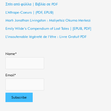
c
Σπίτι από φύλλα | Βιβλία σε PDF
h
L’Attrape-Coeurs | (PDF, EPUB)
f
Martı Jonathan Livingston : Maliyetsiz Okuma Merkezi
o
Emily Wilde’s Compendium of Lost Tales | [EPUB, PDF]
r
L’insoutenable légèreté de l’être : Livre Gratuit PDF
:
Name*
Email*