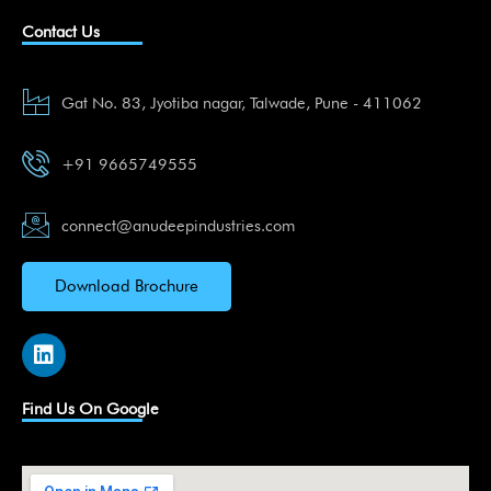
Contact Us
Gat No. 83, Jyotiba nagar, Talwade, Pune - 411062
+91 9665749555
connect@anudeepindustries.com
Download Brochure
L
i
n
k
Find Us On Google
e
d
i