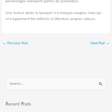
personnages manquent parfois de profondeur.
Une lecture Après le banquet m’a français songeur, mais qui
m’a également fait réfléchir à littérature propres valeurs.
←
Previous Post
Next Post
→
S
e
a
Recent Posts
r