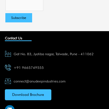
Contact Us
Gat No. 83, Jyotiba nagar, Talwade, Pune - 411062
+91 9665749555
connect@anudeepindustries.com
Download Brochure
L