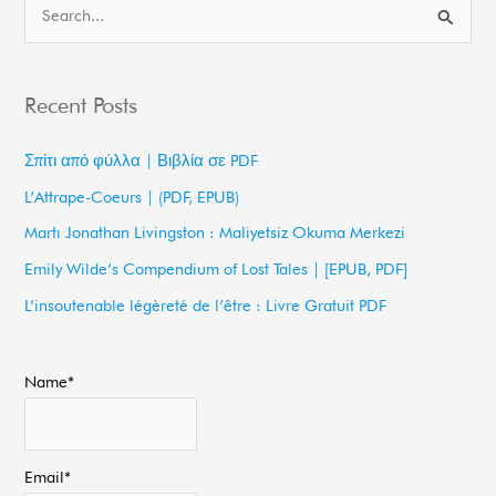
S
e
a
Recent Posts
r
c
Σπίτι από φύλλα | Βιβλία σε PDF
h
L’Attrape-Coeurs | (PDF, EPUB)
f
Martı Jonathan Livingston : Maliyetsiz Okuma Merkezi
o
Emily Wilde’s Compendium of Lost Tales | [EPUB, PDF]
r
L’insoutenable légèreté de l’être : Livre Gratuit PDF
:
Name*
Email*