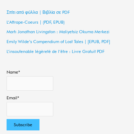
r
c
Σπίτι από φύλλα | Βιβλία σε PDF
h
L’Attrape-Coeurs | (PDF, EPUB)
f
Martı Jonathan Livingston : Maliyetsiz Okuma Merkezi
o
Emily Wilde’s Compendium of Lost Tales | [EPUB, PDF]
r
L’insoutenable légèreté de l’être : Livre Gratuit PDF
:
Name*
Email*