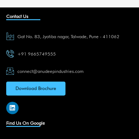
Contact Us
Gat No. 83, Jyotiba nagar, Talwade, Pune - 411062
+91 9665749555
connect@anudeepindustries.com
Download Brochure
L
i
n
k
Find Us On Google
e
d