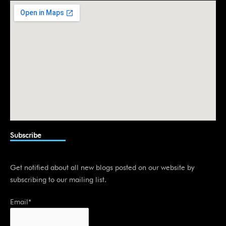
i
n
Subscribe
Get notified about all new blogs posted on our website by
subscribing to our mailing list.
Email*