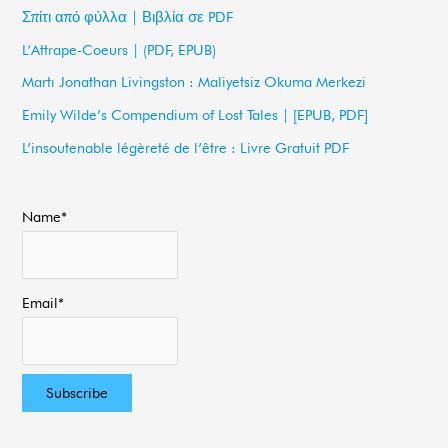
c
Σπίτι από φύλλα | Βιβλία σε PDF
h
L’Attrape-Coeurs | (PDF, EPUB)
f
Martı Jonathan Livingston : Maliyetsiz Okuma Merkezi
o
Emily Wilde’s Compendium of Lost Tales | [EPUB, PDF]
r
L’insoutenable légèreté de l’être : Livre Gratuit PDF
:
Name*
Email*