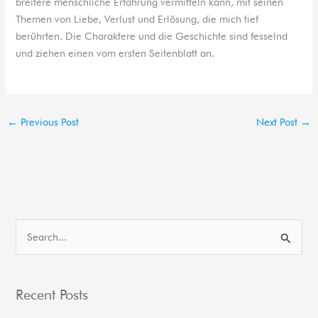
breitere menschliche Erfahrung vermitteln kann, mit seinen
Themen von Liebe, Verlust und Erlösung, die mich tief
berührten. Die Charaktere und die Geschichte sind fesselnd
und ziehen einen vom ersten Seitenblatt an.
←
Previous Post
Next Post
→
S
e
a
Recent Posts
r