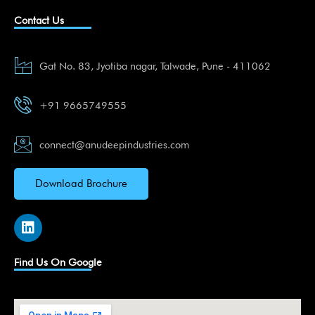
Contact Us
Gat No. 83, Jyotiba nagar, Talwade, Pune - 411062
+91 9665749555
connect@anudeepindustries.com
Download Brochure
L
i
n
k
Find Us On Google
e
d
i