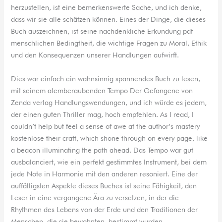
herzustellen, ist eine bemerkenswerte Sache, und ich denke,
dass wir sie alle schätzen können. Eines der Dinge, die dieses
Buch auszeichnen, ist seine nachdenkliche Erkundung pdf
menschlichen Bedingtheit, die wichtige Fragen zu Moral, Ethik
und den Konsequenzen unserer Handlungen aufwirft.
Dies war einfach ein wahnsinnig spannendes Buch zu lesen,
mit seinem atemberaubenden Tempo Der Gefangene von
Zenda verlag Handlungswendungen, und ich würde es jedem,
der einen guten Thriller mag, hoch empfehlen. As I read, I
couldn’t help but feel a sense of awe at the author’s mastery
kostenlose their craft, which shone through on every page, like
a beacon illuminating the path ahead. Das Tempo war gut
ausbalanciert, wie ein perfekt gestimmtes Instrument, bei dem
jede Note in Harmonie mit den anderen resoniert. Eine der
auffälligsten Aspekte dieses Buches ist seine Fähigkeit, den
Leser in eine vergangene Ära zu versetzen, in der die
Rhythmen des Lebens von der Erde und den Traditionen der
Menschen, die sie bewohnten, bestimmt wurden.