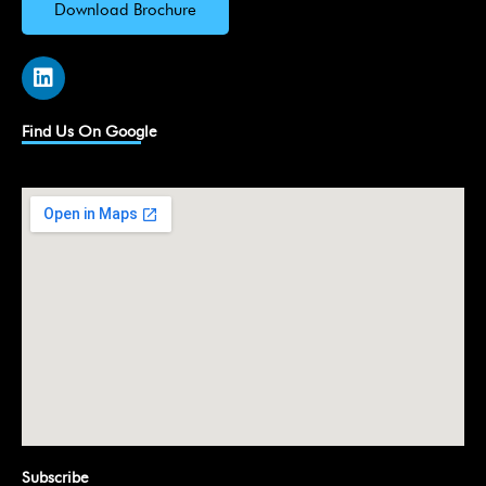
Download Brochure
L
i
n
k
Find Us On Google
e
d
i
n
Subscribe