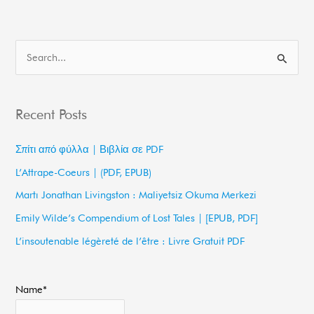
S
e
a
Recent Posts
r
c
Σπίτι από φύλλα | Βιβλία σε PDF
h
L’Attrape-Coeurs | (PDF, EPUB)
f
Martı Jonathan Livingston : Maliyetsiz Okuma Merkezi
o
Emily Wilde’s Compendium of Lost Tales | [EPUB, PDF]
r
L’insoutenable légèreté de l’être : Livre Gratuit PDF
:
Name*