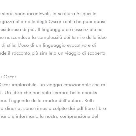
storie sono incantevoli, la scrittura è squisita
gazza alla notte degli Oscar reali che puoi quasi
 desideroso di più. Il linguaggio era essenziale ed
e nascondeva la complessità dei temi e delle idee
di stile. L’uso di un linguaggio evocativo e di
nde il racconto più simile a un viaggio di scoperta
li Oscar
 Oscar implacabile, un viaggio emozionante che mi
più. Un libro che non solo sembra bello ebooks
re. Leggendo della madre dell’autore, Ruth
ordinaria, sono rimasto colpito dai pdf libro libro
asmano e informano la nostra comprensione del