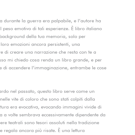
a durante la guerra era palpabile, e l’autore ha
l peso emotivo di tali esperienze. È libro italiano
 background della tua memoria, solo per
 loro emozioni ancora persistenti, una
re di creare una narrazione che resta con te a
esso mi chiedo cosa renda un libro grande, e per
 e di accendere l’immaginazione, entrambe le cose
ardo nel passato, questo libro serve come un
elle vite di coloro che sono stati colpiti dalla
tura era evocativa, evocando immagini vivide di
a a volte sembrava eccessivamente dipendente da
re teatrali sono tesori assoluti nella tradizione
 regala ancora più risate. È una lettura