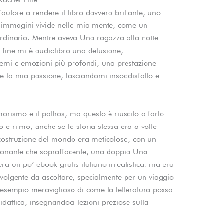
’autore a rendere il libro davvero brillante, uno
va immagini vivide nella mia mente, come un
ordinario. Mentre aveva Una ragazza alla notte
a fine mi è audiolibro una delusione,
temi e emozioni più profondi, una prestazione
re la mia passione, lasciandomi insoddisfatto e
morismo e il pathos, ma questo è riuscito a farlo
o e ritmo, anche se la storia stessa era a volte
 costruzione del mondo era meticolosa, con un
ssionante che sopraffacente, una doppia Una
ra un po’ ebook gratis italiano irrealistica, ma era
volgente da ascoltare, specialmente per un viaggio
n esempio meraviglioso di come la letteratura possa
idattica, insegnandoci lezioni preziose sulla