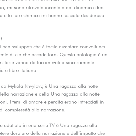
, mi sono ritrovato incantato dal dinamico duo
co e la loro chimica mi hanno lasciato desideroso
f
 ben sviluppati che è facile diventare coinvolti nei
nte di ciò che accade loro. Questa antologia è un
Le storie vanno da lacrimevoli a sinceramente
ia e libro italiano
to da Mykola Khvylovy, è Una ragazza alla notte
della narrazione e della Una ragazza alla notte
ni. I temi di amore e perdita erano intrecciati in
 di complessità alla narrazione.
sere adattato in una serie TV è Una ragazza alla
tere duraturo della narrazione e dell’impatto che