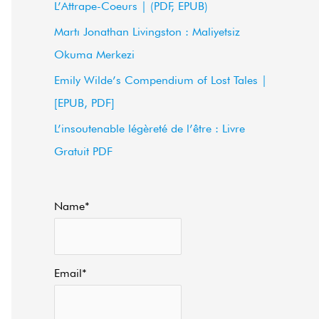
L’Attrape-Coeurs | (PDF, EPUB)
f
Martı Jonathan Livingston : Maliyetsiz
o
Okuma Merkezi
r
Emily Wilde’s Compendium of Lost Tales |
:
[EPUB, PDF]
L’insoutenable légèreté de l’être : Livre
Gratuit PDF
Name*
Email*