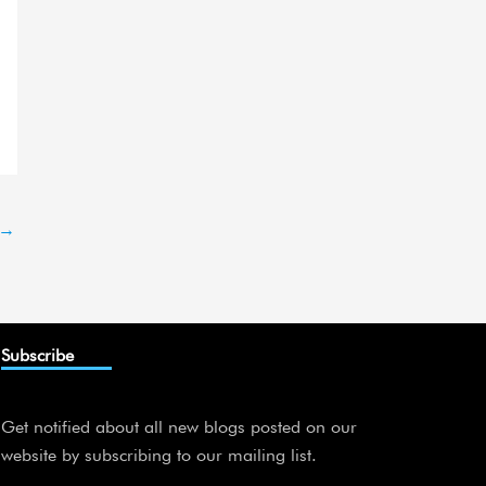
→
Subscribe
Get notified about all new blogs posted on our
website by subscribing to our mailing list.