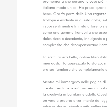
promemoria che persino le cose più im
italiano modo unico. Ho preso questo 
bene. Ora fa parte delle Una ragazza al
Trollope è evidente in questa dolce, 
i suoi sentimenti e ti invita a fare lo 
come una gemma tranquilla che aspetta
dolce ricco e decadente, indulgente e
complessità che ricompensavano l’att
La scrittura era bella, online libro ita
miei gusti. Ho apprezzato lo sforzo, 
era sia familiare che completamente a
Mentre mi immergevo nelle pagine di q
creativi per tutte le età, un vero capo
la creatività in bambini e adulti. Ques
un vero e proprio divertimento da leg
mistero che mi ebook gratis online tenu