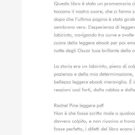
Questo libro è stato un promemoria che
toccano il nostro cuore, che ci fanno s
dopo che l’ultima pagina è stata girat
sembrava vero. L’esperienza di leggere
labirinto, navigando tra curve e svol
cuore della leggere ebook per poi eme
notte degli Oscar luce brillante della
La storia era un labirinto, pieno di co
pazienza e della mia determinazione,
bellezza leggere ebook meraviglia. È 
reazioni così forti, dalla rabbia e dall
Rachel Pine leggere pdf
Non è che fosse scritto male o qualco
davvero colpito, e non riuscivo a tro
fosse perfetto, i difetti del libro era