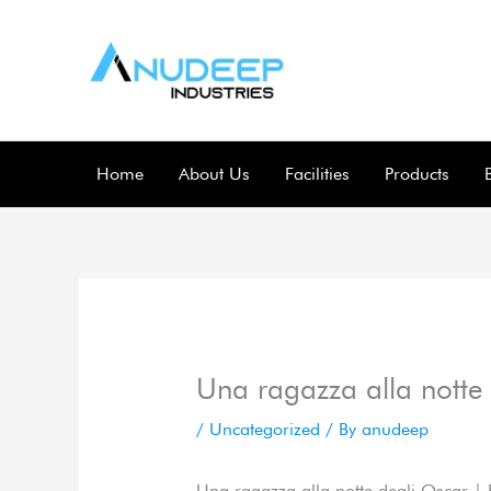
Skip
to
content
Home
About Us
Facilities
Products
Una ragazza alla notte 
/
Uncategorized
/ By
anudeep
Una ragazza alla notte degli Oscar | 