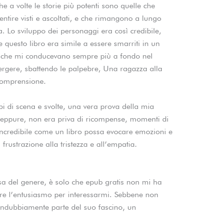
 a volte le storie più potenti sono quelle che
entire visti e ascoltati, e che rimangono a lungo
a. Lo sviluppo dei personaggi era così credibile,
 questo libro era simile a essere smarriti in un
te che mi conducevano sempre più a fondo nel
rgere, sbattendo le palpebre, Una ragazza alla
 comprensione.
lpi di scena e svolte, una vera prova della mia
 eppure, non era priva di ricompense, momenti di
incredibile come un libro possa evocare emozioni e
a frustrazione alla tristezza e all’empatia.
sa del genere, è solo che epub gratis non mi ha
vare l’entusiasmo per interessarmi. Sebbene non
no indubbiamente parte del suo fascino, un