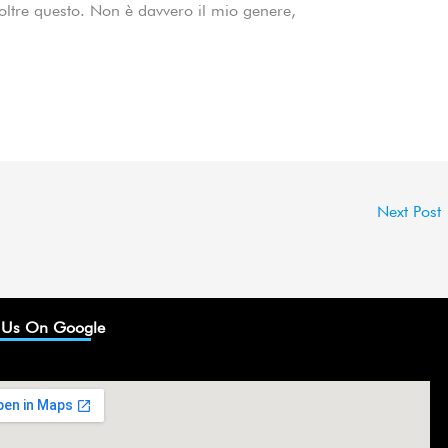
 oltre questo. Non è davvero il mio genere,
Next Post
 Us On Google