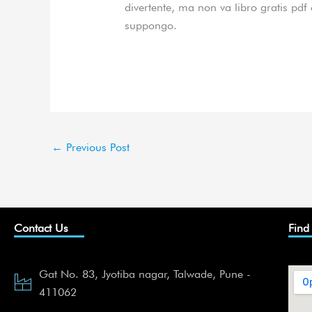
divertente, ma non va libro gratis pdf
suppongo.
←
Previous Post
Contact Us
Find
Gat No. 83, Jyotiba nagar, Talwade, Pune -
411062