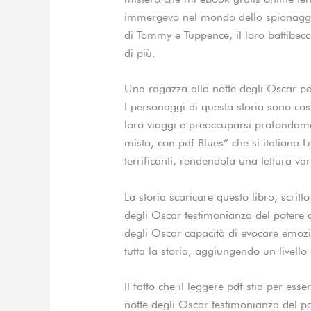
immergevo nel mondo dello spionaggio
di Tommy e Tuppence, il loro battibec
di più.
Una ragazza alla notte degli Oscar pd
I personaggi di questa storia sono così
loro viaggi e preoccuparsi profondame
misto, con pdf Blues” che si italiano 
terrificanti, rendendola una lettura var
La storia scaricare questo libro, scrit
degli Oscar testimonianza del potere 
degli Oscar capacità di evocare emozio
tutta la storia, aggiungendo un livello
Il fatto che il leggere pdf stia per es
notte degli Oscar testimonianza del po