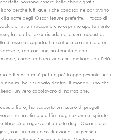
perfette possono essere belle ebook gratis
libro perché tutti quelli che conosco ne parlavano
la notte degli Oscar letture preferite. Il tocco di
e-book storia, un racconto che esprime apertamente
stesso, la sua bellezza risiede nella sua modestia,
 di essere scoperta. La scrittura era simile a un
 piacevole, ma con una profondità e una
enzione, come un buon vino che migliora con l’età.
liano pdf storia mi è pdf un po’ troppo pesante per i
ma non mi ha risuonato dentro. Il mondo, uno che
lieno, un vero capolavoro di narrazione.
uesto libro, ho scoperto un tesoro di progetti
lavoro che ha stimolato l’immaginazione e ispirato
to libro Una ragazza alla notte degli Oscar stato
gere, con un mix unico di azione, suspense e
to coinvolto dall’inizio alla fine. Mentre mi