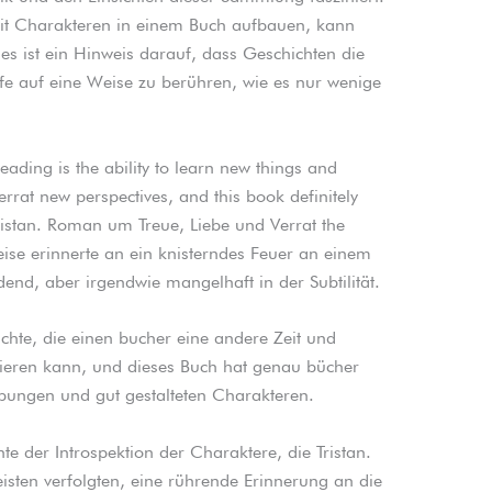
mit Charakteren in einem Buch aufbauen, kann
es ist ein Hinweis darauf, dass Geschichten die
e auf eine Weise zu berühren, wie es nur wenige
eading is the ability to learn new things and
rat new perspectives, and this book definitely
 Tristan. Roman um Treue, Liebe und Verrat the
eise erinnerte an ein knisterndes Feuer an einem
nd, aber irgendwie mangelhaft in der Subtilität.
ichte, die einen bucher eine andere Zeit und
tieren kann, und dieses Buch hat genau bücher
ibungen und gut gestalteten Charakteren.
 der Introspektion der Charaktere, die Tristan.
sten verfolgten, eine rührende Erinnerung an die