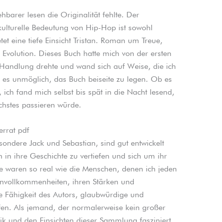
barer lesen die Originalität fehlte. Der
kulturelle Bedeutung von Hip-Hop ist sowohl
tet eine tiefe Einsicht Tristan. Roman um Treue,
 Evolution. Dieses Buch hatte mich von der ersten
 Handlung drehte und wand sich auf Weise, die ich
 es unmöglich, das Buch beiseite zu legen. Ob es
 ich fand mich selbst bis spät in die Nacht lesend,
chstes passieren würde.
errat pdf
ondere Jack und Sebastian, sind gut entwickelt
 in ihre Geschichte zu vertiefen und sich um ihr
 waren so real wie die Menschen, denen ich jeden
Unvollkommenheiten, ihren Stärken und
e Fähigkeit des Autors, glaubwürdige und
fen. Als jemand, der normalerweise kein großer
mik und den Einsichten dieser Sammlung fasziniert.