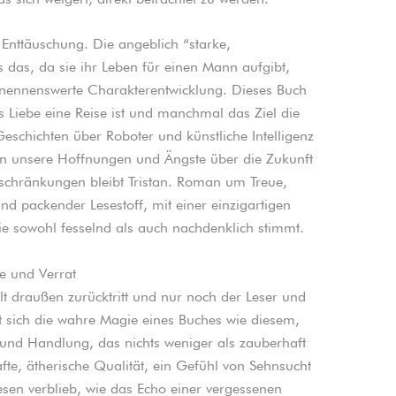
 Enttäuschung. Die angeblich “starke,
s das, da sie ihr Leben für einen Mann aufgibt,
 nennenswerte Charakterentwicklung. Dieses Buch
s Liebe eine Reise ist und manchmal das Ziel die
Geschichten über Roboter und künstliche Intelligenz
en unsere Hoffnungen und Ängste über die Zukunft
nschränkungen bleibt Tristan. Roman um Treue,
nd packender Lesestoff, mit einer einzigartigen
ie sowohl fesselnd als auch nachdenklich stimmt.
e und Verrat
t draußen zurücktritt und nur noch der Leser und
rt sich die wahre Magie eines Buches wie diesem,
 und Handlung, das nichts weniger als zauberhaft
afte, ätherische Qualität, ein Gefühl von Sehnsucht
sen verblieb, wie das Echo einer vergessenen