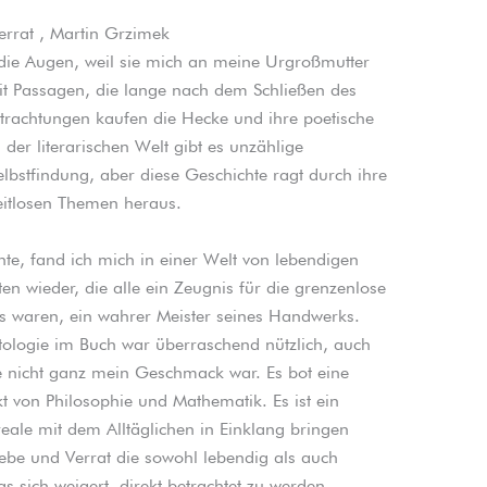
errat , Martin Grzimek
 die Augen, weil sie mich an meine Urgroßmutter
mit Passagen, die lange nach dem Schließen des
trachtungen kaufen die Hecke und ihre poetische
der literarischen Welt gibt es unzählige
elbstfindung, aber diese Geschichte ragt durch ihre
eitlosen Themen heraus.
chte, fand ich mich in einer Welt von lebendigen
en wieder, die alle ein Zeugnis für die grenzenlose
rs waren, ein wahrer Meister seines Handwerks.
ologie im Buch war überraschend nützlich, auch
 nicht ganz mein Geschmack war. Es bot eine
kt von Philosophie und Mathematik. Es ist ein
le mit dem Alltäglichen in Einklang bringen
ebe und Verrat die sowohl lebendig als auch
 sich weigert, direkt betrachtet zu werden.