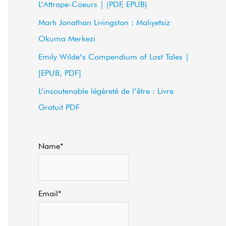
L’Attrape-Coeurs | (PDF, EPUB)
f
Martı Jonathan Livingston : Maliyetsiz
o
Okuma Merkezi
r
Emily Wilde’s Compendium of Lost Tales |
:
[EPUB, PDF]
L’insoutenable légèreté de l’être : Livre
Gratuit PDF
Name*
Email*