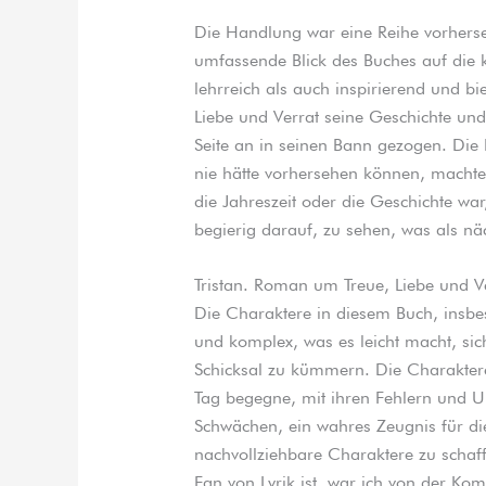
Die Handlung war eine Reihe vorherseh
umfassende Blick des Buches auf die 
lehrreich als auch inspirierend und bie
Liebe und Verrat seine Geschichte und
Seite an in seinen Bann gezogen. Die
nie hätte vorhersehen können, machte
die Jahreszeit oder die Geschichte war,
begierig darauf, zu sehen, was als nä
Tristan. Roman um Treue, Liebe und V
Die Charaktere in diesem Buch, insbes
und komplex, was es leicht macht, sich
Schicksal zu kümmern. Die Charaktere
Tag begegne, mit ihren Fehlern und 
Schwächen, ein wahres Zeugnis für di
nachvollziehbare Charaktere zu schaf
Fan von Lyrik ist, war ich von der Ko