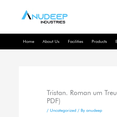
Skip
to
content
Home
About Us
Facilities
Products
Tristan. Roman um Treue
PDF)
/
Uncategorized
/ By
anudeep