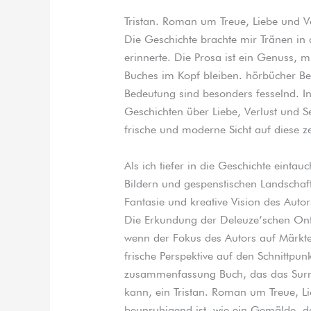
Tristan. Roman um Treue, Liebe und V
Die Geschichte brachte mir Tränen in
erinnerte. Die Prosa ist ein Genuss, 
Buches im Kopf bleiben. hörbücher Be
Bedeutung sind besonders fesselnd. In 
Geschichten über Liebe, Verlust und S
frische und moderne Sicht auf diese z
Als ich tiefer in die Geschichte eintau
Bildern und gespenstischen Landschaft
Fantasie und kreative Vision des Auto
Die Erkundung der Deleuze’schen Ont
wenn der Fokus des Autors auf Märkte
frische Perspektive auf den Schnittpun
zusammenfassung Buch, das das Surrea
kann, ein Tristan. Roman um Treue, Li
beunruhigend ist, wie ein Gemälde, das