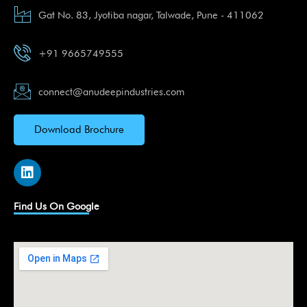
Gat No. 83, Jyotiba nagar, Talwade, Pune - 411062
+91 9665749555
connect@anudeepindustries.com
Download Brochure
L
i
n
k
Find Us On Google
e
d
i
n