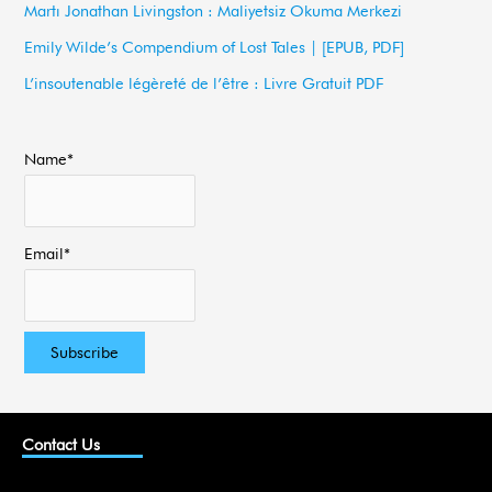
Martı Jonathan Livingston : Maliyetsiz Okuma Merkezi
o
Emily Wilde’s Compendium of Lost Tales | [EPUB, PDF]
r
L’insoutenable légèreté de l’être : Livre Gratuit PDF
:
Name*
Email*
Contact Us