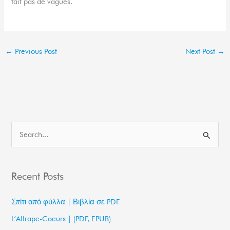
fait pas de vagues.
←
Previous Post
Next Post
→
S
e
a
Recent Posts
r
c
Σπίτι από φύλλα | Βιβλία σε PDF
h
L’Attrape-Coeurs | (PDF, EPUB)
f