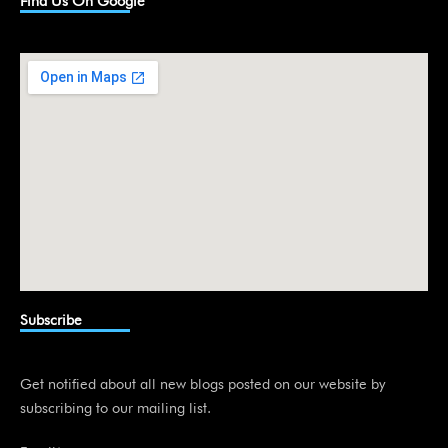
k
Find Us On Google
e
d
i
n
Subscribe
Get notified about all new blogs posted on our website by
subscribing to our mailing list.