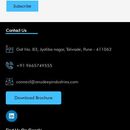
Contact Us
Gat No. 83, Jyotiba nagar, Talwade, Pune - 411062
+91 9665749555
connect@anudeepindustries.com
Download Brochure
L
i
n