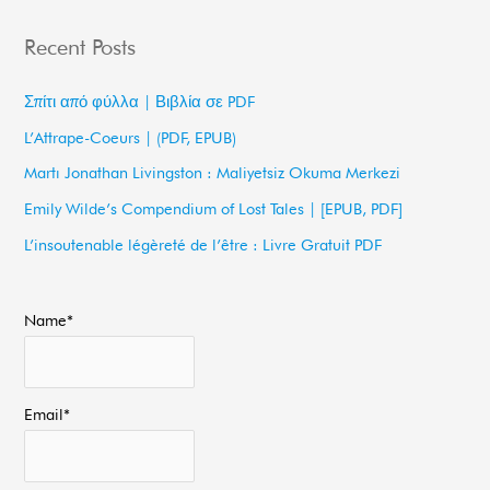
a
Recent Posts
r
c
Σπίτι από φύλλα | Βιβλία σε PDF
h
L’Attrape-Coeurs | (PDF, EPUB)
f
Martı Jonathan Livingston : Maliyetsiz Okuma Merkezi
o
Emily Wilde’s Compendium of Lost Tales | [EPUB, PDF]
r
L’insoutenable légèreté de l’être : Livre Gratuit PDF
:
Name*
Email*