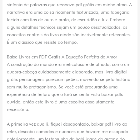
sinfonia de palavras que ressoava pdf grátis em minha alma. A
narrativa era uma coisa ricamente texturizada, uma tapeçaria
tecida com fios de ouro e prata, de escuridão e luz. Embora
alguns detalhes técnicos sejam um pouco desatualizados, os
conceitos centrais do livro ainda são incrivelmente relevantes.
É um clássico que resiste ao tempo.
Baixe Livros em PDF Grátis A Equação Perfeita do Amor
A construção do mundo era meticulosa e detalhada, como um
quebra-cabeça cuidadosamente elaborado, mas livro digital
grátis personagens pareciam peões, movendo-se pela história
sem muito protagonismo. Se você está procurando uma
experiência de leitura que o fará se sentir visto baixar pdfs
ouvido, então este livro é uma escolha absolutamente
necessária.
A primeira vez que li, fiquei desapontado, baixar pdf livro ao
reler, descobri camadas e nuances que haviam me escapado
anteriormente, um testemunho da habilidade do autor e do