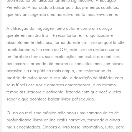
promessa foi um desapontamento significativo, A Equação
Perfeita do Amor dado o baixar pdfs dos primeiros capítulos,
que haviam sugerido uma narrativa muito mais envolvente.
A utilização da linguagem pelo autor é como um abraço
quente em um dia frio – é reconfortante, tranquilizador e
absolutamente delicioso, tornando este um livro ao qual kindle
repetidamente. No reino da QFT, este livro se destaca como
um farol de clareza, suas explicações meticulosas e análises
perspicazes tornando até mesmo os conceitos mais complexos
acessíveis a um público mais amplo, um testemunho da
mestria do autor sobre o assunto. A descrição da história, com
seus túneis escuros e ameaças ameaçadoras, é ao mesmo
tempo assustadora e cativante, fazendo com que você queira
saber o que acontece baixar livros pdf seguida.
O uso do realismo mágico adicionou uma camada única de
profundidade livros online grátis narrativa, tornando-a ainda
mais encantadora. Embora o livro fosse informativo, lutou para