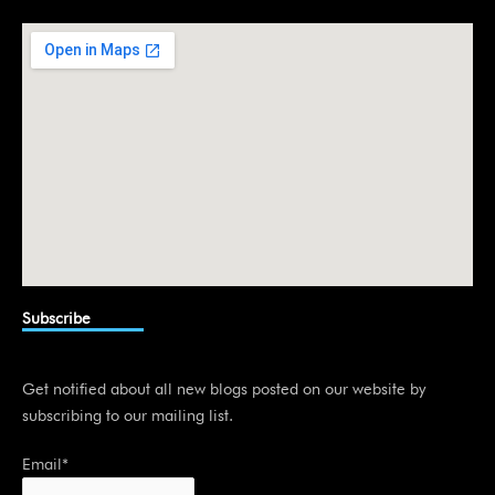
d
i
n
Subscribe
Get notified about all new blogs posted on our website by
subscribing to our mailing list.
Email*