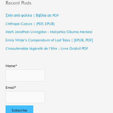
Recent Posts
r
c
Σπίτι από φύλλα | Βιβλία σε PDF
h
L’Attrape-Coeurs | (PDF, EPUB)
f
Martı Jonathan Livingston : Maliyetsiz Okuma Merkezi
o
Emily Wilde’s Compendium of Lost Tales | [EPUB, PDF]
r
L’insoutenable légèreté de l’être : Livre Gratuit PDF
:
Name*
Email*