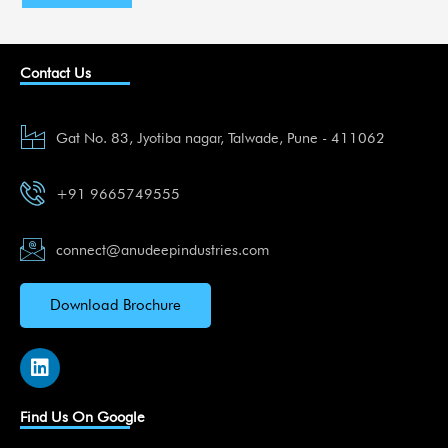
Contact Us
Gat No. 83, Jyotiba nagar, Talwade, Pune - 411062
+91 9665749555
connect@anudeepindustries.com
Download Brochure
L
i
n
k
Find Us On Google
e