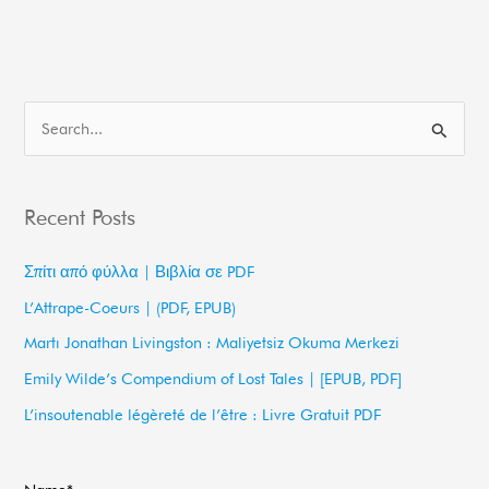
S
e
a
Recent Posts
r
c
Σπίτι από φύλλα | Βιβλία σε PDF
h
L’Attrape-Coeurs | (PDF, EPUB)
f
Martı Jonathan Livingston : Maliyetsiz Okuma Merkezi
o
Emily Wilde’s Compendium of Lost Tales | [EPUB, PDF]
r
L’insoutenable légèreté de l’être : Livre Gratuit PDF
: