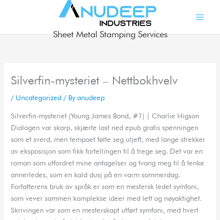
Skip
to
content
Sheet Metal Stamping Services
Silverfin-mysteriet – Nettbokhvelv
/
Uncategorized
/ By
anudeep
Silverfin-mysteriet (Young James Bond, #1) | Charlie Higson
Dialogen var skarp, skjærte last ned epub gratis spenningen
som et sverd, men tempoet følte seg uljeft, med lange strekker
av eksposisjon som fikk fortellingen til å trege seg. Det var en
roman som utfordret mine antagelser og tvang meg til å tenke
annerledes, som en kald dusj på en varm sommerdag.
Forfatterens bruk av språk er som en mestersk ledet symfoni,
som vever sammen komplekse ideer med lett og nøyaktighet.
Skrivingen var som en mesterskapt utført symfoni, med hvert