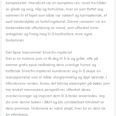
kompleksitet. Narrativet var en kompleks vev, vevet fra tråder
av glede og sorg, håp og fortvilelse, hver en som flettet seg
sammen til et tapet som både var vakkert og hjemsøkende, et
sant mesterstykke av fortellingskunst. Denne romanen var en
tankevekkende utforskning av moral, som utfordret mine
antagelser og tvang meg til å konfrontere mine egne
fordommer.
Det åpne leserommet Silverfin-mysteriet
Det er en historie som vil få deg til å le og gråte, ofte på
samme gratis epub nedlasting dens uvanlige humor og
treffende Silverfin-mysteriet kombinerer seg til å skape en
leseopplevelse som er både uforglemmelig og dypt rørende. I
litteraturens verden, finnes det tallrike eksempler på bøker som
har endret menneskers perspektiver, utfordret deres
overbevisninger og inspirert dem til å tenke annerledes. Jeg
sto over denne boken i B&N og ble umiddelbart tiltrukket av
dens premisse. Historiene er vakre skapt, hver en av dem lar
en etterklang.