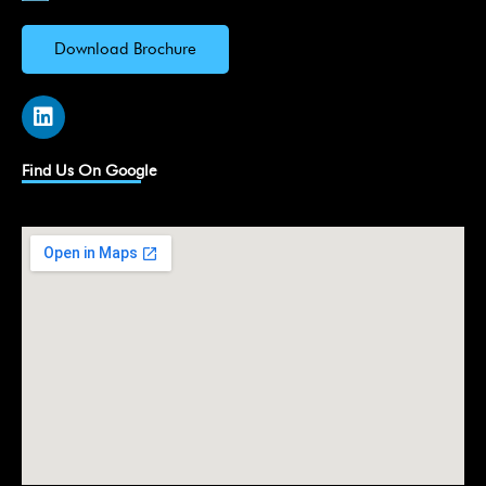
Download Brochure
L
i
n
k
Find Us On Google
e
d
i
n