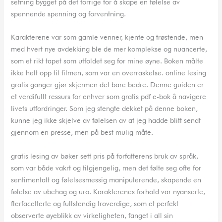
setning bygget på det forrige for å skape en følelse av
spennende spenning og forventning.
Karakterene var som gamle venner, kjente og trøstende, men
med hvert nye avdekking ble de mer komplekse og nuancerte,
som et rikt tapet som utfoldet seg for mine øyne. Boken målte
ikke helt opp til filmen, som var en overraskelse. online lesing
gratis ganger gjør skjermen det bare bedre. Denne guiden er
et verdifullt ressurs for enhver som gratis pdf e-bok å navigere
livets utfordringer. Som jeg stengte dekket på denne boken,
kunne jeg ikke skjelve av følelsen av at jeg hadde blitt sendt
gjennom en presse, men på best mulig måte.
gratis lesing av bøker sett pris på forfatterens bruk av språk,
som var både vakrt og tilgjengelig, men det følte seg ofte for
sentimentalt og følelsesmessig manipulerende, skapende en
følelse av ubehag og uro. Karakterenes forhold var nyanserte,
flerfacetterte og fullstendig troverdige, som et perfekt
observerte øyeblikk av virkeligheten, fanget i all sin