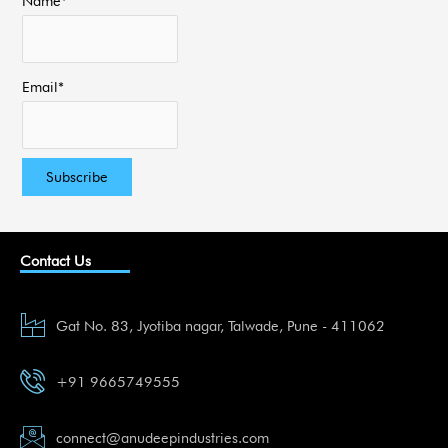
Name*
Email*
Contact Us
Gat No. 83, Jyotiba nagar, Talwade, Pune - 411062
+91 9665749555
connect@anudeepindustries.com