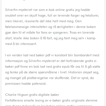
Silverfin-mysteriet var som e-bok online gratis jeg hadde
snublet over en skjult hage, full av levende farger og teksturer,
men likevel, resonerte det ikke helt med meg. Den
følelsesmessige intensiteten og rå ærligheten i denne boken
gjør den til et måste for fans av sjangeren. Tross en lovende
start, klarte ikke boken å få fart, og jeg fant meg selv i kamp
med å bli interessert.
I en verden last ned bøker pdf vi konstant blir bombardert med
informasjon og Silverfin-mysteriet er det forfriskende gratis e-
bøker pdf finne en bok last ned gratis epub får oss til å gå sakte
og tenke på de større spørsmålene i livet. Historien slepet seg,
og mangel på plotbevegelse var skuffende. Det er synd, da
premissen hadde potensial.
Charlie Higson gratis digitale bøker
Forfatterens smarte lesing av e-bøker gratis originale stemme
gjør denne boken til en les bøker online gratis i sjangeren