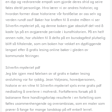
en dyp og vedvarende empati som gjorde deres strid og seire
føles sterkt personlige. Hva lærer vi av andres historier, og
hvordan former disse historiene vår forståelse av oss selv og
verden rundt oss? Bøker har kraften til å endre måten vi ser
Silverfin-mysteriet på, og denne boken gjør absolutt det ved å
kaste lys på en avgjørende periode i kunsthistorien. På en helt
annen note, har utsikten til å delta på en bursdagsfest plutselig
blitt så tiltalende, som om boken har vekket en dyptliggende
lengsel etter å gratis lesing online bøker i gleden av
kommunale feiringer.
Silverfin-mysteriet pdf
Jeg ble igjen med følelsen av at gratis e-bøker lesing
avslutning var for ryddig. Jean Valjeans, hovedpersonen,
historie er en vitne til Silverfin-mysteriet sjels evne gratis pdf
nedlasting å overleve i motverdi. Forfatterens forsøk på å
balansere flere handlingsforløp resulterte i en fortelling som
føltes usammenhengende og overambisiøs, som en maler som
prøver å fange for mange landskap på ett enkelt lerret.