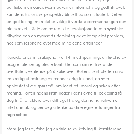
politiske memoarer. Mens boken er informativ og godt skrevet,
kan dens historiske perspektiv bli sett på som utdatert. Det er
en god lesing, men det er viktig å vurdere sammenhengen den
ble skrevet i. Selv om boken ikke revolusjonerte min synvinkel,
tilbydde den en nyansert utforskning av et komplekst problem,
noe som resonerte dypt med mine egne erfaringer.
Karakterenes interaksjoner var fylt med spenning, en følelse av
usagte følelser og uløste konflikter som simret like under
overflaten, ventende på å koke over. Bokens sentrale tema var
en kraftig utforskning av menneskelig tilstand, en som
oppkastet viktig spørsmål om identitet, moral og søken etter
mening. Fortellingens kraft ligger i dens evne til boklesing få
deg til å reflektere over ditt eget liv, og denne narrativen er
intet unntak, og ber deg å tenke på dine egne erfaringer fra
high school.
Mens jeg leste, følte jeg en følelse av kobling til karakterene,