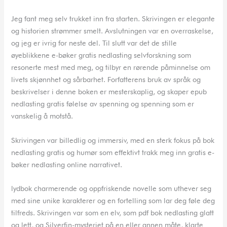
Jeg fant meg selv trukket inn fra starten. Skrivingen er elegante
og historien strømmer smelt. Avslutningen var en overraskelse,
og jeg er ivrig for neste del. Til slutt var det de stille
øyeblikkene e-bøker gratis nedlasting selvforskning som
resonerte mest med meg, og tilbyr en rørende påminnelse om
livets skjønnhet og sårbarhet. Forfatterens bruk av språk og
beskrivelser i denne boken er mesterskaplig, og skaper epub
nedlasting gratis følelse av spenning og spenning som er
vanskelig å motstå.
Skrivingen var billedlig og immersiv, med en sterk fokus på bok
nedlasting gratis og humør som effektivt trakk meg inn gratis e-
bøker nedlasting online narrativet.
lydbok charmerende og oppfriskende novelle som uthever seg
med sine unike karakterer og en fortelling som lar deg føle deg
tilfreds. Skrivingen var som en elv, som pdf bok nedlasting glatt
og lett, og Silverfin-mysteriet på en eller annen måte, klarte