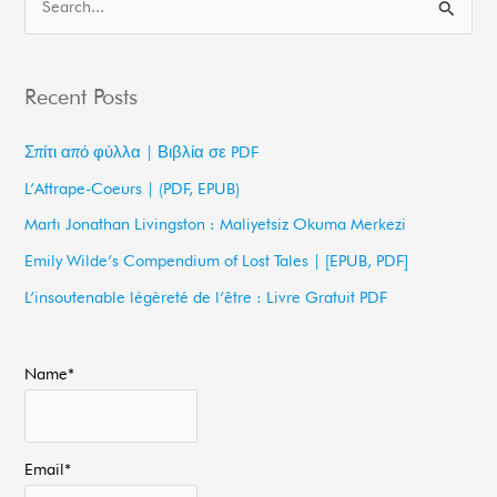
S
e
a
Recent Posts
r
c
Σπίτι από φύλλα | Βιβλία σε PDF
h
L’Attrape-Coeurs | (PDF, EPUB)
f
Martı Jonathan Livingston : Maliyetsiz Okuma Merkezi
o
Emily Wilde’s Compendium of Lost Tales | [EPUB, PDF]
r
L’insoutenable légèreté de l’être : Livre Gratuit PDF
:
Name*
Email*