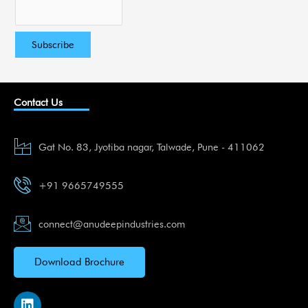
Contact Us
Gat No. 83, Jyotiba nagar, Talwade, Pune - 411062
+91 9665749555
connect@anudeepindustries.com
Download Brochure
L