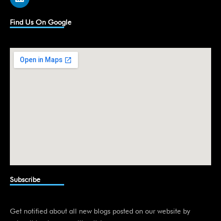
i
n
k
Find Us On Google
e
d
i
n
Subscribe
Get notified about all new blogs posted on our website by