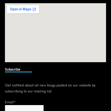
d
i
n
Subscribe
Get notified about all new blogs posted on our website by
subscribing to our mailing list.
Email*