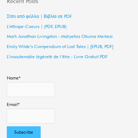
Recent Posts
r
c
Σπίτι από φύλλα | Βιβλία σε PDF
h
L’Attrape-Coeurs | (PDF, EPUB)
f
Martı Jonathan Livingston : Maliyetsiz Okuma Merkezi
o
Emily Wilde’s Compendium of Lost Tales | [EPUB, PDF]
r
L’insoutenable légèreté de l’être : Livre Gratuit PDF
:
Name*
Email*