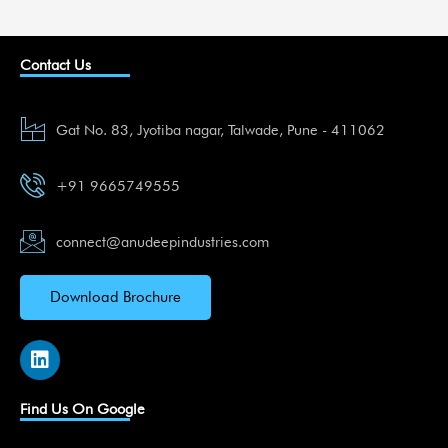
Contact Us
Gat No. 83, Jyotiba nagar, Talwade, Pune - 411062
+91 9665749555
connect@anudeepindustries.com
Download Brochure
L
i
n
k
Find Us On Google
e