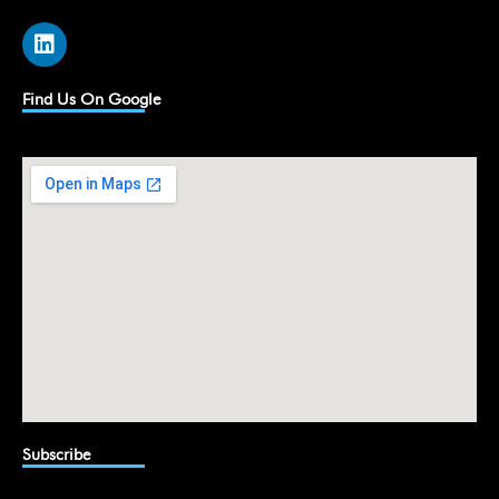
L
i
n
k
Find Us On Google
e
d
i
n
Subscribe