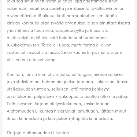
joka saa sinut miettimään ja ehkä jopa haastamaan sinut
näkemään maailmaa uudella ja erilaisella tavalla. Minun on
myönnettävä, että alkuun kriittinen suhtautumiseni tähän
kirjaan korvautui pian syvällä arvostuksella sen ainutlaatuisesta
yhdistelmästä huumoria, salaperäisyyttä ja filosofista
mietiskelyä, mikä teki siitä todella unohtumattoman
lukukokemuksen. Taide oli upea, mutta tarina ei aivan
vastannut visuaalista tasoa. Se on kaunis kirja, mutta suomi
olisi voinut olla vahvempi.
Kun luin, tunsin kuin olisin purkanut langan, hienon säikeen,
joka yhdisti minut hahmoihin ja itse tarinaan. Lukiessani tunsin
uteliaisuuden tunteen, sellaisen, että tarina kehkeytyi
arvoituksena, paljastaen kirjakauppa ja odottamattomia paloja.
Enthusiasmini kirjaan oli lyhytaikainen, koska tarinan
Ajattomuuden Liikuntoa hidastuivat jarruttuaan, jättäen minut
ilman kiinnostusta ja kampuksen ylläpitää kiinnostusta.
Ekirjoja Ajattomuuden Liikuntoa