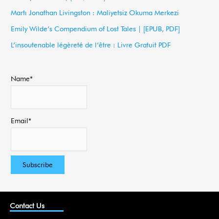
f
Martı Jonathan Livingston : Maliyetsiz Okuma Merkezi
o
Emily Wilde’s Compendium of Lost Tales | [EPUB, PDF]
r
L’insoutenable légèreté de l’être : Livre Gratuit PDF
:
Name*
Email*
Contact Us