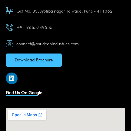
Gat No. 83, Jyotiba nagar, Talwade, Pune - 411062
+91 9665749555
connect@anudeepindustries.com
Download Brochure
L
i
n
k
Find Us On Google
e
d
i
n