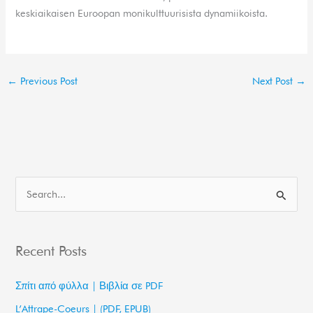
keskiaikaisen Euroopan monikulttuurisista dynamiikoista.
←
Previous Post
Next Post
→
S
e
a
Recent Posts
r
c
Σπίτι από φύλλα | Βιβλία σε PDF
h
L’Attrape-Coeurs | (PDF, EPUB)