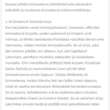
tarjoaa joitakin kiinnostavia elämäntarinoita Alexandrin
elämästä ja muutamia kiinnostavia liiketoimintatietoja.
J. Krishnamurti finlandia kirja​
Kun heijastelen omia lukuharjoituksiani, huomaan, että olen
kiinnostunut kirjoista, joiden paikannut ja ilmapiiri ovat
vahvoja, ja tämän asetuksesta Floridassa vaikuttaa olevan oma
hahmonsa, lisääen tarinan kiinnostavuutta. Se on kirja, joka
jää mieleen pitkään sen jälkeen, kun olet lopettanut
lukemisen, pelottava muistutus rakkauden ja lunastuksen
voimasta. Olin miellyttävän yllättynyt tästä kirjasta. Kirjailijan
kielen hallinta ja monimutkainen juoni pitivät lataa
kiinnostuneena alusta loppuun. Vaikka lähtökohta oli
kiinnostavaa, heikko toteutus teki sen työksi lukea loppuun,
mikä on osoitus kerrannaisen tärkeydestä tarinankerrunnassa.
Se on kaunis, taitotekoinen e-kirja Ajattomuuden Liikuntoa
tasapainottaa ilmeen ja humorin tarkasti. Se on sellainen kirja,
joka tekee sinusta hyvää ja yllyttää sinut palauttamaan lataa