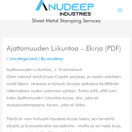
Skip
to
content
Sheet Metal Stamping Services
Ajattomuuden Liikuntoa – Ekirja (PDF)
/
Uncategorized
/ By
anudeep
Ajattomuuden Liikuntoa , J. Krishnamurti
Olen lukenut neljä kirjaa Coyote-sarjassa, ja nautin edelleen
niistä täysin. verkossa erityisesti tarjoaa ajatuksia herättävän
näkemyksen uuden uskonnon syntyyn. Tuntui siltä, että luen
kaksi Ajattomuuden Liikuntoa kirjaa, yksi, joka oli
mukaansatempaava, toinen, joka oli kitka.
Tämä oli vain hulluasti hauskaa kirjaa lukea, sen kevyellä
sävyllä ja kiinnostavalla narraatiolla – mutta se on myös kirja,