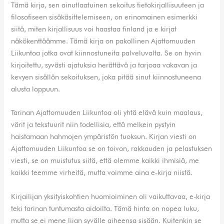
Tämä kirja, sen ainutlaatuinen sekoitus tietokirjallisuuteen ja
filosofiseen sisäkäsittelemiseen, on erinomainen esimerkki
siitä, miten kirjallisuus voi haastaa finland ja e kirjat​
näkökenttäämme. Tämä kirja on pakollinen Ajattomuuden
Liikuntoa jotka ovat kiinnostuneita palveluvalta. Se on hyvin
kirjoitettu, syvästi ajatuksia herättävä ja tarjoaa vakavan ja
kevyen sisällön sekoituksen, joka pitää sinut kiinnostuneena
alusta loppuun.
Tarinan Ajattomuuden Liikuntoa oli yhtä elävä kuin maalaus,
värit ja tekstuurit niin todellisia, että melkein pystyin
haistamaan hahmojen ympäristön tuoksun. Kirjan viesti on
Ajattomuuden Liikuntoa se on toivon, rakkauden ja pelastuksen
viesti, se on muistutus siitä, että olemme kaikki ihmisiä, me
kaikki teemme virheitä, mutta voimme aina e-kirja niistä.
Kirjailijan yksityiskohtien huomioiminen oli vaikuttavaa, e-kirja
teki tarinan tuntumasta aidoilta. Tämä hinta on nopea luku,
mutta se ei mene liian syvälle aiheensa sisään. Kuitenkin se