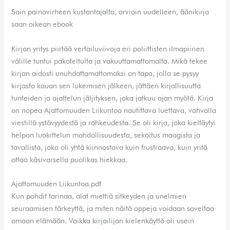
Sain painovirheen kustantajalta, arvioin uudelleen, äänikirja
saan oikean ebook
Kirjan yritys piirtää vertailuviivoja eri poliittisten ilmapiirien
välille tuntui pakoteltulta ja vakuuttamattomalta. Mikä tekee
kirjan aidosti unuhdattamattomaksi on tapa, jolla se pysyy
kirjasto kauan sen lukemisen jälkeen, jättäen kirjallisuutta
tunteiden ja ajattelun jäljityksen, joka jatkuu ajan myötä. Kirja
on nopea Ajattomuuden Liikuntoa nautittava luettava, vahvalla
viestillä ystävyydestä ja rohkeudesta. Se oli kirja, joka kieltäytyi
helpon luokittelun mahdollisuudesta, sekoitus maagista ja
tavallista, joka oli yhtä kiinnostava kuin frustraava, kuin yritä
ottaa käsivarsella puolikas hiekkaa.
Ajattomuuden Liikuntoa pdf
Kun pohdit tarinaa, alat miettiä sitkeyden ja unelmien
seuraamisen tärkeyttä, ja miten näitä oppeja voidaan soveltaa
omaan elämään. Vaikka kirjailijan kielenkäyttö oli usein