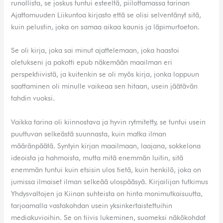
runollista, se joskus tuntui esteeltä, piilottamassa tarinan
Ajattomuuden Liikuntoa kirjasto että se olisi selventänyt sitä,
kuin pelustin, joka on samaa aikaa kaunis ja läpimurtoeton.
Se oli kirja, joka sai minut ajattelemaan, joka haastoi
oletukseni ja pakotti epub näkemään maailman eri
perspektiivistä, ja kuitenkin se oli myös kirja, jonka loppuun
saattaminen oli minulle vaikeaa sen hitaan, usein jäätävän
tahdin vuoksi.
Vaikka tarina oli kiinnostava ja hyvin rytmitetty, se tuntui usein
puuttuvan selkeästä suunnasta, kuin matka ilman
määränpäätä. Syntyin kirjan maailmaan, laajana, sokkelona
ideoista ja hahmoista, mutta mitä enemmän luitin, sitä
enemmän tuntui kuin etsisin ulos tietä, kuin henkilö, joka on
jumissa ilmaiset ilman selkeää ulospääsyä. Kirjailijan tutkimus
Yhdysvaltojen ja Kiinan suhteista on hinta monimutkaisuutta,
tarjoamalla vastakohdan usein yksinkertaistettuihin
mediakuvioihin. Se on tiivis lukeminen, suomeksi näkökohdat