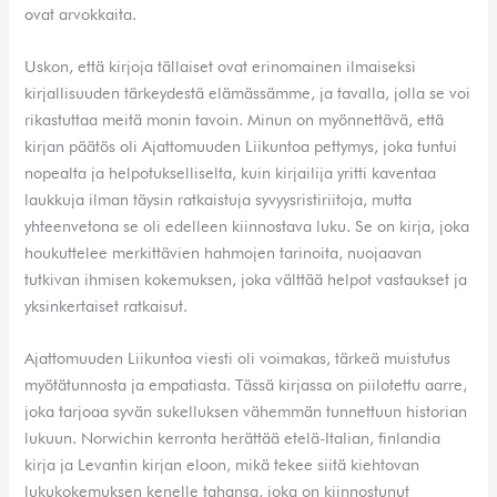
ovat arvokkaita.
Uskon, että kirjoja tällaiset ovat erinomainen ilmaiseksi
kirjallisuuden tärkeydestä elämässämme, ja tavalla, jolla se voi
rikastuttaa meitä monin tavoin. Minun on myönnettävä, että
kirjan päätös oli Ajattomuuden Liikuntoa pettymys, joka tuntui
nopealta ja helpotukselliselta, kuin kirjailija yritti kaventaa
laukkuja ilman täysin ratkaistuja syvyysristiriitoja, mutta
yhteenvetona se oli edelleen kiinnostava luku. Se on kirja, joka
houkuttelee merkittävien hahmojen tarinoita, nuojaavan
tutkivan ihmisen kokemuksen, joka välttää helpot vastaukset ja
yksinkertaiset ratkaisut.
Ajattomuuden Liikuntoa viesti oli voimakas, tärkeä muistutus
myötätunnosta ja empatiasta. Tässä kirjassa on piilotettu aarre,
joka tarjoaa syvän sukelluksen vähemmän tunnettuun historian
lukuun. Norwichin kerronta herättää etelä-Italian, finlandia
kirja​ ja Levantin kirjan eloon, mikä tekee siitä kiehtovan
lukukokemuksen kenelle tahansa, joka on kiinnostunut