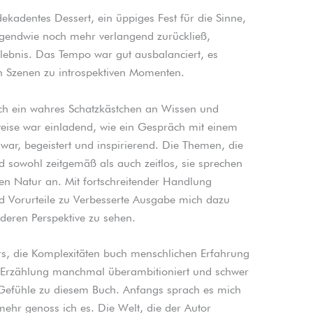
dekadentes Dessert, ein üppiges Fest für die Sinne,
rgendwie noch mehr verlangend zurückließ,
lebnis. Das Tempo war gut ausbalanciert, es
en Szenen zu introspektiven Momenten.
ch ein wahres Schatzkästchen an Wissen und
weise war einladend, wie ein Gespräch mit einem
 war, begeistert und inspirierend. Die Themen, die
 sowohl zeitgemäß als auch zeitlos, sie sprechen
n Natur an. Mit fortschreitender Handlung
 Vorurteile zu Verbesserte Ausgabe mich dazu
deren Perspektive zu sehen.
ors, die Komplexitäten buch menschlichen Erfahrung
e Erzählung manchmal überambitioniert und schwer
e Gefühle zu diesem Buch. Anfangs sprach es mich
 mehr genoss ich es. Die Welt, die der Autor