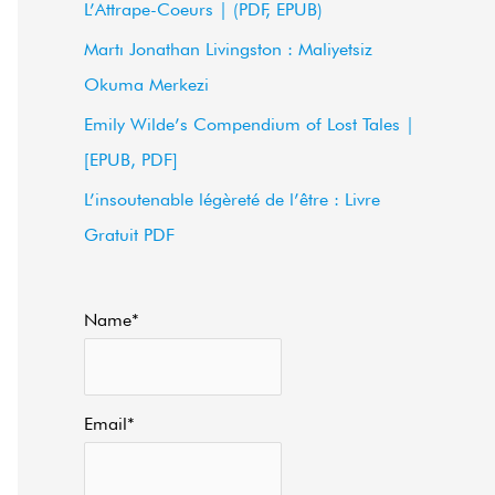
L’Attrape-Coeurs | (PDF, EPUB)
f
Martı Jonathan Livingston : Maliyetsiz
o
Okuma Merkezi
r
Emily Wilde’s Compendium of Lost Tales |
:
[EPUB, PDF]
L’insoutenable légèreté de l’être : Livre
Gratuit PDF
Name*
Email*