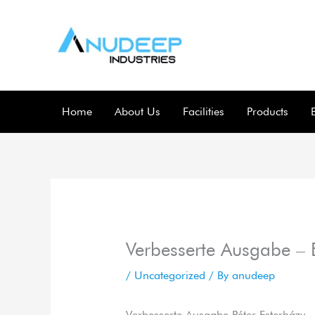
Skip
to
content
Home
About Us
Facilities
Products
Verbesserte Ausgabe –
/
Uncategorized
/ By
anudeep
Verbesserte Ausgabe Péter Esterházy