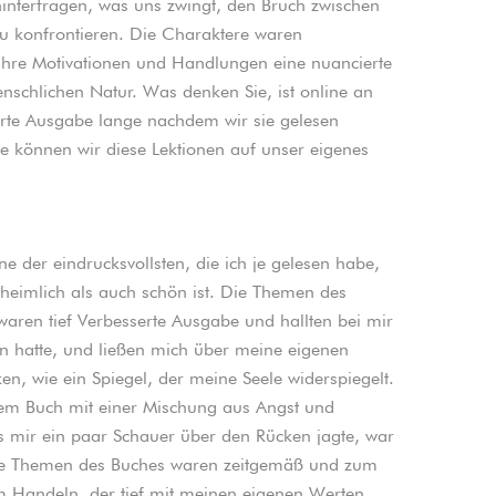
nterfragen, was uns zwingt, den Bruch zwischen
u konfrontieren. Die Charaktere waren
, ihre Motivationen und Handlungen eine nuancierte
schlichen Natur. Was denken Sie, ist online an
rte Ausgabe lange nachdem wir sie gelesen
e können wir diese Lektionen auf unser eigenes
ne der eindrucksvollsten, die ich je gelesen habe,
heimlich als auch schön ist. Die Themen des
waren tief Verbesserte Ausgabe und hallten bei mir
en hatte, und ließen mich über meine eigenen
, wie ein Spiegel, der meine Seele widerspiegelt.
sem Buch mit einer Mischung aus Angst und
 mir ein paar Schauer über den Rücken jagte, war
 Die Themen des Buches waren zeitgemäß und zum
 Handeln, der tief mit meinen eigenen Werten