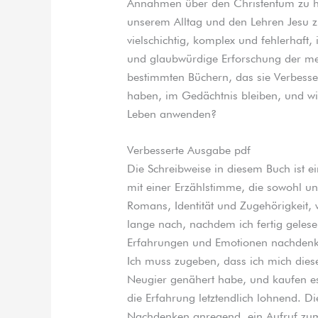
Annahmen über den Christentum zu hi
unserem Alltag und den Lehren Jesu z
vielschichtig, komplex und fehlerhaft
und glaubwürdige Erforschung der men
bestimmten Büchern, das sie Verbesse
haben, im Gedächtnis bleiben, und wi
Leben anwenden?
Verbesserte Ausgabe pdf
Die Schreibweise in diesem Buch ist ei
mit einer Erzählstimme, die sowohl un
Romans, Identität und Zugehörigkeit, 
lange nach, nachdem ich fertig geles
Erfahrungen und Emotionen nachdenken
Ich muss zugeben, dass ich mich die
Neugier genähert habe, und kaufen es
die Erfahrung letztendlich lohnend.
Nachdenken anregend, ein Aufruf zum