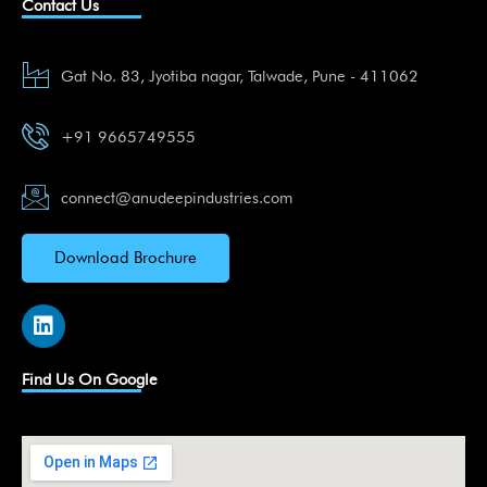
Contact Us
Gat No. 83, Jyotiba nagar, Talwade, Pune - 411062
+91 9665749555
connect@anudeepindustries.com
Download Brochure
L
i
n
k
Find Us On Google
e
d
i
n