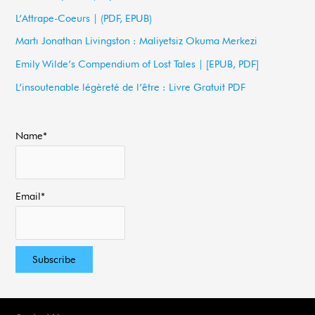
h
L’Attrape-Coeurs | (PDF, EPUB)
f
Martı Jonathan Livingston : Maliyetsiz Okuma Merkezi
o
Emily Wilde’s Compendium of Lost Tales | [EPUB, PDF]
r
L’insoutenable légèreté de l’être : Livre Gratuit PDF
:
Name*
Email*