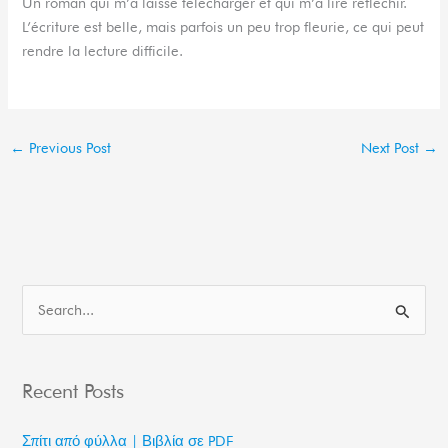
Un roman qui m’a laissé télécharger et qui m’a lire réfléchir.
L’écriture est belle, mais parfois un peu trop fleurie, ce qui peut
rendre la lecture difficile.
←
Previous Post
Next Post
→
S
e
a
Recent Posts
r
c
Σπίτι από φύλλα | Βιβλία σε PDF