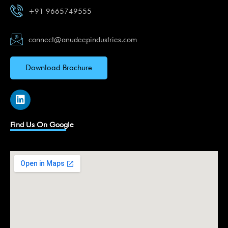
+91 9665749555
connect@anudeepindustries.com
Download Brochure
L
i
n
k
Find Us On Google
e
d
i
n