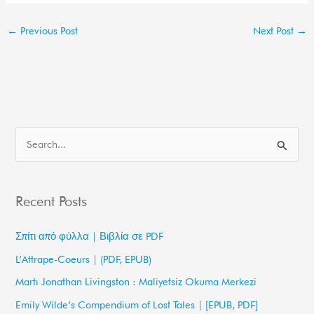
←
Previous Post
Next Post
→
S
e
a
Recent Posts
r
c
Σπίτι από φύλλα | Βιβλία σε PDF
h
L’Attrape-Coeurs | (PDF, EPUB)
f
Martı Jonathan Livingston : Maliyetsiz Okuma Merkezi
o
Emily Wilde’s Compendium of Lost Tales | [EPUB, PDF]
r