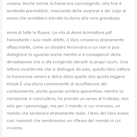
umana. Anche online la trama era coinvolgente, alla fine è
sembrata prevedibile, mancando delle sorprese e dei colpi di
scena che avrebbero elevato la storia alla vera grandezza.
Anna di tutte le Russie. La vita di Anna Achmatova pdf
Nonostante i suoi molti difetti, il libro rimaneva stranamente
affascinante, come un disastro ferroviario a cui non si può
distogliere lo sguardo anche mentre si è consapevoli della
devastazione che si sta svolgendo davanti ai propri occhi. Una
lettura incantevole che si distingue da sola, questo libro cattura
la transizione amara e dolce dalla quarta alla quinta leggere
ebook È una storia commovente di accettazione del
cambiamento, anche quando sembra spaventoso. Mentre la
narrazione si concludeva, ho provato un senso di tristezza, non
solo per i personaggi, ma per il mondo in cui vivevano, un
mondo che sembrava stranamente reale. I temi del libro erano
così risonanti che sembravano un riflesso del mondo in cui
viviamo.