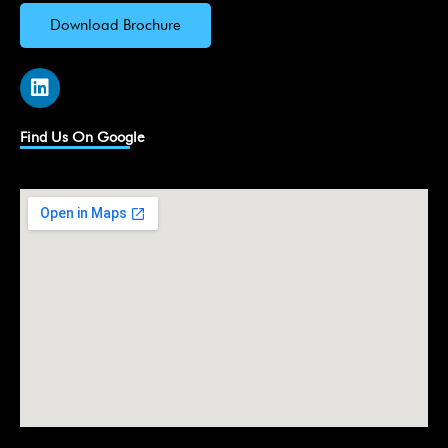
Download Brochure
L
i
n
k
Find Us On Google
e
d
i
n