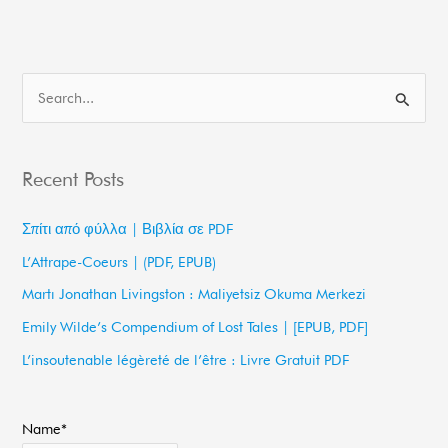
S
e
a
Recent Posts
r
c
Σπίτι από φύλλα | Βιβλία σε PDF
h
L’Attrape-Coeurs | (PDF, EPUB)
f
Martı Jonathan Livingston : Maliyetsiz Okuma Merkezi
o
Emily Wilde’s Compendium of Lost Tales | [EPUB, PDF]
r
L’insoutenable légèreté de l’être : Livre Gratuit PDF
:
Name*