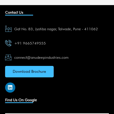
Contact Us
Gat No. 83, Jyotiba nagar, Talwade, Pune - 411062
+91 9665749555
connect@anudeepindustries.com
Download Brochure
L
i
n
k
Find Us On Google
e
d