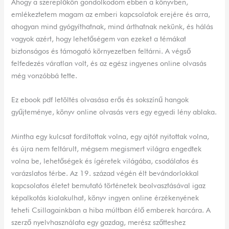
Ahogy a szereplőkön gondolkodom ebben a könyvben,
emlékeztetem magam az emberi kapcsolatok erejére és arra,
ahogyan mind gyógyíthatnak, mind árthatnak nekünk, és hálás
vagyok azért, hogy lehetőségem van ezeket a témákat
biztonságos és támogató környezetben feltárni. A végső
felfedezés váratlan volt, és az egész ingyenes online olvasás
még vonzóbbá tette.
Ez ebook pdf letöltés olvasása erős és sokszínű hangok
gyűjteménye, könyv online olvasás vers egy egyedi lény ablaka.
Mintha egy kulcsat fordítottak volna, egy ajtót nyitottak volna,
és újra nem feltárult, mégsem megismert világra engedtek
volna be, lehetőségek és ígéretek világába, csodálatos és
varázslatos térbe. Az 19. század végén élt bevándorlokkal
kapcsolatos életet bemutató történetek beolvasztásával igaz
képalkotás kialakulhat, könyv ingyen online érzékenyének
teheti Csillagainkban a hiba múltban élő emberek harcára. A
szerző nyelvhasználata egy gazdag, merész szőtteshez