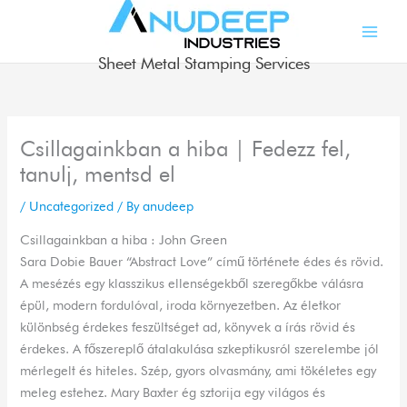
Skip
to
content
Sheet Metal Stamping Services
Csillagainkban a hiba | Fedezz fel,
tanulj, mentsd el
/
Uncategorized
/ By
anudeep
Csillagainkban a hiba : John Green
Sara Dobie Bauer “Abstract Love” című története édes és rövid.
A mesézés egy klasszikus ellenségekből szeregőkbe válásra
épül, modern fordulóval, iroda környezetben. Az életkor
különbség érdekes feszültséget ad, könyvek a írás rövid és
érdekes. A főszereplő átalakulása szkeptikusról szerelembe jól
mérlegelt és hiteles. Szép, gyors olvasmány, ami tökéletes egy
meleg estehez. Mary Baxter ég sztorija egy világos és