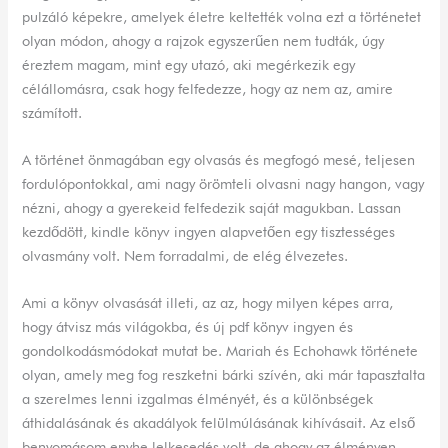
pulzáló képekre, amelyek életre keltették volna ezt a történetet
olyan módon, ahogy a rajzok egyszerűen nem tudták, úgy
éreztem magam, mint egy utazó, aki megérkezik egy
célállomásra, csak hogy felfedezze, hogy az nem az, amire
számított.
A történet önmagában egy olvasás és megfogó mesé, teljesen
fordulópontokkal, ami nagy örömteli olvasni nagy hangon, vagy
nézni, ahogy a gyerekeid felfedezik saját magukban. Lassan
kezdődött, kindle könyv ingyen alapvetően egy tisztességes
olvasmány volt. Nem forradalmi, de elég élvezetes.
Ami a könyv olvasását illeti, az az, hogy milyen képes arra,
hogy átvisz más világokba, és új pdf könyv ingyen és
gondolkodásmódokat mutat be. Mariah és Echohawk története
olyan, amely meg fog reszketni bárki szívén, aki már tapasztalta
a szerelmes lenni izgalmas élményét, és a különbségek
áthidalásának és akadályok felülmúlásának kihívásait. Az első
benyomásom enyhe lelkesedés volt, de ahogy az élményen