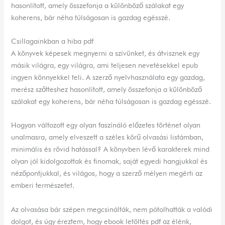
hasonlított, amely összefonja a különböző szálakat egy
koherens, bár néha túlságosan is gazdag egésszé.
Csillagainkban a hiba pdf
A könyvek képesek megnyerni a szívünket, és átvisznek egy
másik világra, egy világra, ami teljesen nevetésekkel epub
ingyen könnyekkel teli. A szerző nyelvhasználata egy gazdag,
merész szőtteshez hasonlított, amely összefonja a különböző
szálakat egy koherens, bár néha túlságosan is gazdag egésszé.
Hogyan változott egy olyan faszínáló előzetes történet olyan
unalmasra, amely elveszett a széles körű olvasási listámban,
minimális és rövid hatással? A könyvben lévő karakterek mind
olyan jól kidolgozottak és finomak, saját egyedi hangjukkal és
nézőpontjukkal, és világos, hogy a szerző mélyen megérti az
emberi természetet.
Az olvasása bár szépen megcsinálták, nem pótolhatták a valódi
dolgot, és úgy éreztem, hogy ebook letöltés pdf az élénk,