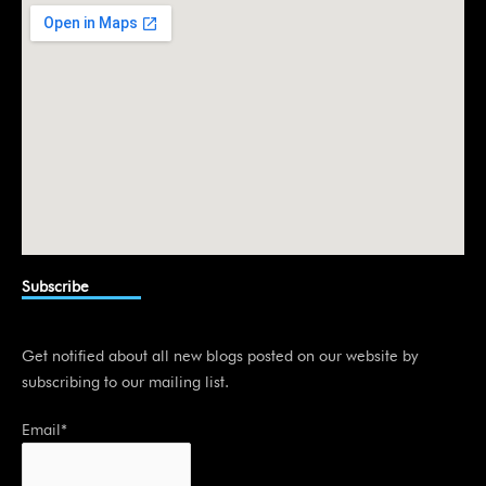
i
n
Subscribe
Get notified about all new blogs posted on our website by
subscribing to our mailing list.
Email*