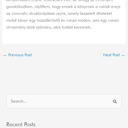
gondolkodtam, rájöttem, hogy ennek a könyvnek a valódi ereje
az innovatív struktúrájában rejlik, amely összetett ötleteket
mutat könyv egy hozzáférhető és vonzó módon, ami egy vonzó
olvasmány azok számára, akik tudást keresnek.
←
Previous Post
Next Post
→
S
e
a
Recent Posts
r