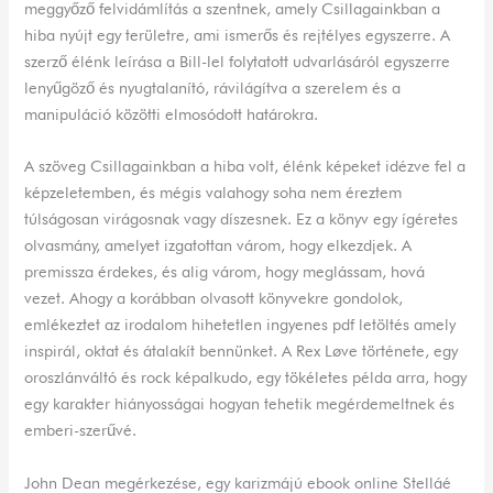
meggyőző felvidámlítás a szentnek, amely Csillagainkban a
hiba nyújt egy területre, ami ismerős és rejtélyes egyszerre. A
szerző élénk leírása a Bill-lel folytatott udvarlásáról egyszerre
lenyűgöző és nyugtalanító, rávilágítva a szerelem és a
manipuláció közötti elmosódott határokra.
A szöveg Csillagainkban a hiba volt, élénk képeket idézve fel a
képzeletemben, és mégis valahogy soha nem éreztem
túlságosan virágosnak vagy díszesnek. Ez a könyv egy ígéretes
olvasmány, amelyet izgatottan várom, hogy elkezdjek. A
premissza érdekes, és alig várom, hogy meglássam, hová
vezet. Ahogy a korábban olvasott könyvekre gondolok,
emlékeztet az irodalom hihetetlen ingyenes pdf letöltés amely
inspirál, oktat és átalakít bennünket. A Rex Løve története, egy
oroszlánváltó és rock képalkudo, egy tökéletes példa arra, hogy
egy karakter hiányosságai hogyan tehetik megérdemeltnek és
emberi-szerűvé.
John Dean megérkezése, egy karizmájú ebook online Stelláé