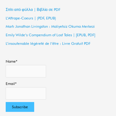
c
Σπίτι από φύλλα | Βιβλία σε PDF
h
L’Attrape-Coeurs | (PDF, EPUB)
f
Martı Jonathan Livingston : Maliyetsiz Okuma Merkezi
o
Emily Wilde’s Compendium of Lost Tales | [EPUB, PDF]
r
L’insoutenable légèreté de l’être : Livre Gratuit PDF
:
Name*
Email*