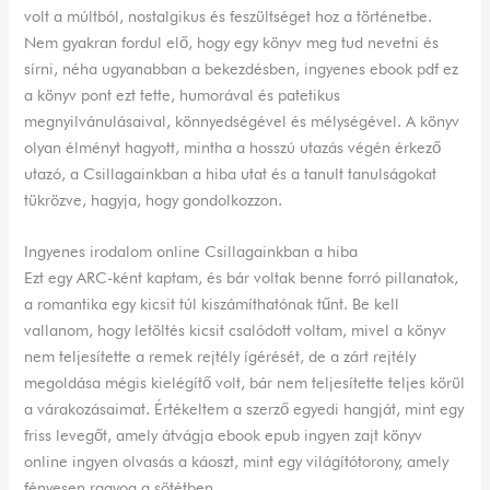
volt a múltból, nostalgikus és feszültséget hoz a történetbe.
Nem gyakran fordul elő, hogy egy könyv meg tud nevetni és
sírni, néha ugyanabban a bekezdésben, ingyenes ebook pdf ez
a könyv pont ezt tette, humorával és patetikus
megnyilvánulásaival, könnyedségével és mélységével. A könyv
olyan élményt hagyott, mintha a hosszú utazás végén érkező
utazó, a Csillagainkban a hiba utat és a tanult tanulságokat
tükrözve, hagyja, hogy gondolkozzon.
Ingyenes irodalom online Csillagainkban a hiba
Ezt egy ARC-ként kaptam, és bár voltak benne forró pillanatok,
a romantika egy kicsit túl kiszámíthatónak tűnt. Be kell
vallanom, hogy letöltés kicsit csalódott voltam, mivel a könyv
nem teljesítette a remek rejtély ígérését, de a zárt rejtély
megoldása mégis kielégítő volt, bár nem teljesítette teljes körül
a várakozásaimat. Értékeltem a szerző egyedi hangját, mint egy
friss levegőt, amely átvágja ebook epub ingyen zajt könyv
online ingyen olvasás a káoszt, mint egy világítótorony, amely
fényesen ragyog a sötétben.