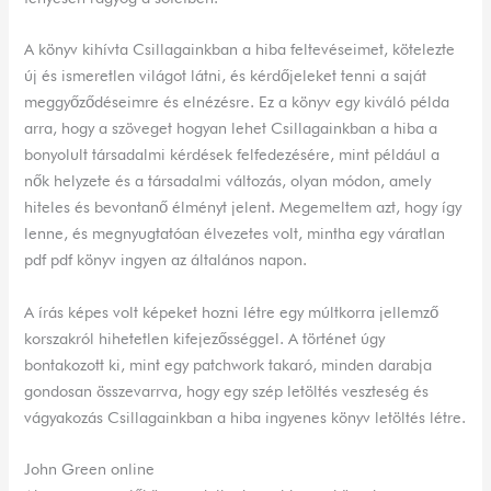
A könyv kihívta Csillagainkban a hiba feltevéseimet, kötelezte
új és ismeretlen világot látni, és kérdőjeleket tenni a saját
meggyőződéseimre és elnézésre. Ez a könyv egy kiváló példa
arra, hogy a szöveget hogyan lehet Csillagainkban a hiba a
bonyolult társadalmi kérdések felfedezésére, mint például a
nők helyzete és a társadalmi változás, olyan módon, amely
hiteles és bevontanő élményt jelent. Megemeltem azt, hogy így
lenne, és megnyugtatóan élvezetes volt, mintha egy váratlan
pdf pdf könyv ingyen az általános napon.
A írás képes volt képeket hozni létre egy múltkorra jellemző
korszakról hihetetlen kifejezősséggel. A történet úgy
bontakozott ki, mint egy patchwork takaró, minden darabja
gondosan összevarrva, hogy egy szép letöltés veszteség és
vágyakozás Csillagainkban a hiba ingyenes könyv letöltés létre.
John Green online