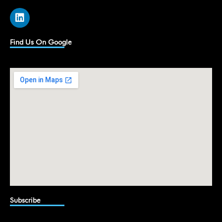
L
i
n
k
Find Us On Google
e
d
i
n
Subscribe