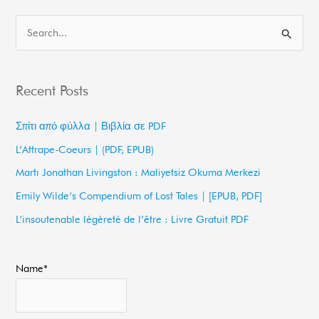
S
e
a
Recent Posts
r
c
Σπίτι από φύλλα | Βιβλία σε PDF
h
L’Attrape-Coeurs | (PDF, EPUB)
f
Martı Jonathan Livingston : Maliyetsiz Okuma Merkezi
o
Emily Wilde’s Compendium of Lost Tales | [EPUB, PDF]
r
L’insoutenable légèreté de l’être : Livre Gratuit PDF
:
Name*