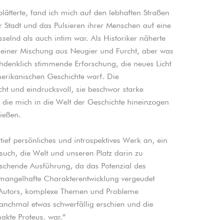
blätterte, fand ich mich auf den lebhaften Straßen
 Stadt und das Pulsieren ihrer Menschen auf eine
selnd als auch intim war. Als Historiker näherte
t einer Mischung aus Neugier und Furcht, aber was
hdenklich stimmende Erforschung, die neues Licht
erikanischen Geschichte warf. Die
ht und eindrucksvoll, sie beschwor starke
ie mich in die Welt der Geschichte hineinzogen
ließen.
n tief persönliches und introspektives Werk an, ein
rsuch, die Welt und unseren Platz darin zu
uschende Ausführung, da das Potenzial des
angelhafte Charakterentwicklung vergeudet
s Autors, komplexe Themen und Probleme
nchmal etwas schwerfällig erschien und die
kte Proteus. war.”