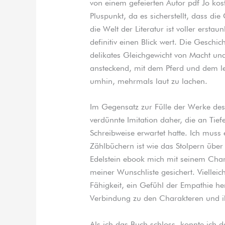
von einem gefeierten Autor pdf Jo kost
Pluspunkt, da es sicherstellt, dass di
die Welt der Literatur ist voller ersta
definitiv einen Blick wert. Die Geschi
delikates Gleichgewicht von Macht u
ansteckend, mit dem Pferd und dem let
umhin, mehrmals laut zu lachen.
Im Gegensatz zur Fülle der Werke des
verdünnte Imitation daher, die an Tie
Schreibweise erwartet hatte. Ich muss
Zählbüchern ist wie das Stolpern übe
Edelstein ebook mich mit seinem Char
meiner Wunschliste gesichert. Vielleic
Fähigkeit, ein Gefühl der Empathie her
Verbindung zu den Charakteren und 
Als ich das Buch schloss, konnte ich d