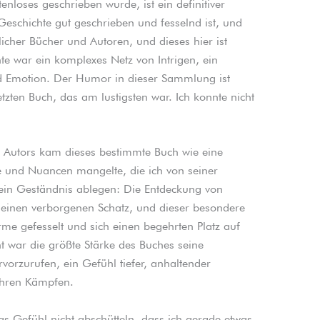
enloses geschrieben wurde, ist ein definitiver
e Geschichte gut geschrieben und fesselnd ist, und
unlicher Bücher und Autoren, und dieses hier ist
chte war ein komplexes Netz von Intrigen, ein
nd Emotion. Der Humor in dieser Sammlung ist
zten Buch, das am lustigsten war. Ich konnte nicht
 Autors kam dieses bestimmte Buch wie eine
fe und Nuancen mangelte, die ich von seiner
 ein Geständnis ablegen: Die Entdeckung von
r einen verborgenen Schatz, und dieser besondere
me gefesselt und sich einen begehrten Platz auf
ht war die größte Stärke des Buches seine
vorzurufen, ein Gefühl tiefer, anhaltender
ihren Kämpfen.
as Gefühl nicht abschütteln, dass ich gerade etwas