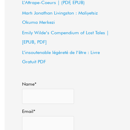
L’Attrape-Coeurs | (PDF, EPUB)
f
Martı Jonathan Livingston : Maliyetsiz
o
Okuma Merkezi
r
Emily Wilde’s Compendium of Lost Tales |
:
[EPUB, PDF]
L’insoutenable légèreté de l’être : Livre
Gratuit PDF
Name*
Email*