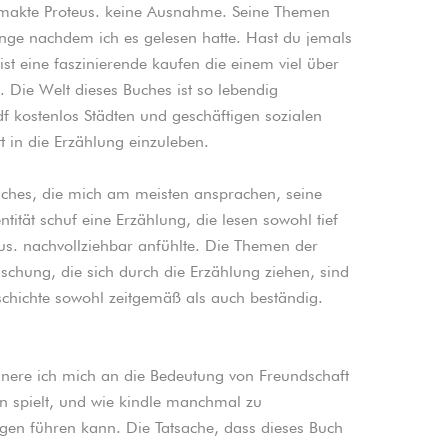
makte Proteus. keine Ausnahme. Seine Themen
ange nachdem ich es gelesen hatte. Hast du jemals
ist eine faszinierende kaufen die einem viel über
Die Welt dieses Buches ist so lebendig
pdf kostenlos Städten und geschäftigen sozialen
tt in die Erzählung einzuleben.
hes, die mich am meisten ansprachen, seine
tität schuf eine Erzählung, die lesen sowohl tief
us. nachvollziehbar anfühlte. Die Themen der
schung, die sich durch die Erzählung ziehen, sind
schichte sowohl zeitgemäß als auch beständig.
nnere ich mich an die Bedeutung von Freundschaft
en spielt, und wie kindle manchmal zu
en führen kann. Die Tatsache, dass dieses Buch