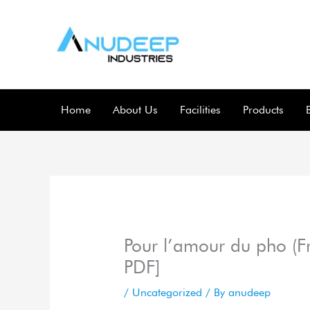
Skip
to
content
Home
About Us
Facilities
Products
Pour l’amour du pho (Fr
PDF]
/
Uncategorized
/ By
anudeep