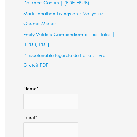
L’Attrape-Coeurs | (PDF, EPUB)
f
Martı Jonathan Livingston : Maliyetsiz
o
Okuma Merkezi
r
Emily Wilde’s Compendium of Lost Tales |
:
[EPUB, PDF]
L’insoutenable légèreté de l’être : Livre
Gratuit PDF
Name*
Email*