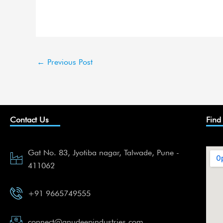
←
Previous Post
Contact Us
Find
Gat No. 83, Jyotiba nagar, Talwade, Pune -
411062
+91 9665749555
connect@anudeepindustries.com