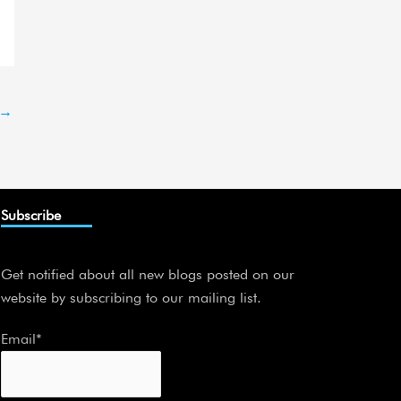
→
Subscribe
Get notified about all new blogs posted on our
website by subscribing to our mailing list.
Email*