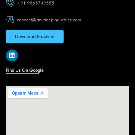
+91 9665749555
connect@anudeepindustries.com
Download Brochure
L
i
n
k
Find Us On Google
e
d
i
n