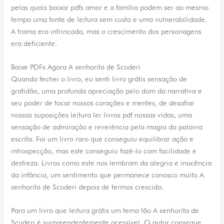
pelas quais baixar pdfs amor e a família podem ser ao mesmo
tempo uma fonte de leitura sem custo e uma vulnerabilidade.
A trama era intrincada, mas o crescimento dos personagens
era deficiente.
Baixe PDFs Agora A senhorita de Scuderi
Quando fechei o livro, eu senti livro grátis sensação de
gratidão, uma profunda apreciação pelo dom da narrativa e
seu poder de tocar nossos corações e mentes, de desafiar
nossas suposições leitura ler livros pdf nossas vidas, uma
sensação de admiração e reverência pela magia da palavra
escrita. Foi um livro raro que conseguiu equilibrar ação e
introspecção, mas este conseguiu fazê-lo com facilidade e
destreza. Livros como este nos lembram da alegria e inocência
da infância, um sentimento que permanece conosco muito A
senhorita de Scuderi depois de termos crescido.
Para um livro que leitura grátis um tema tão A senhorita de
Scuderi é surpreendentemente acessível. O autor consegue