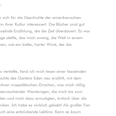
.
der sich für die Geschichte der amerikanischen
n ihrer Kultur interessiert. Die Bücher sind gut
esselnde Erzählung, die die Zeit überdauert. Es war
e stellte, das mich zwang, die Welt in einem
n, wie ein kalter, harter Wind, der die
s vertiefte, fand ich mich lesen einer fesselnden
hichte des Gartens Eden neu erzählt, mit dem
 ihren majestätischen Drachen, was mich völlig
r überraschender Wendungen, die mich bis zum
lten und mich dazu ermutigten, kritisch über die
ken. Ich habe es wirklich geliebt! Als großer Fan
Buch eine entzückende Lektüre. Kann es kaum