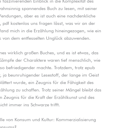
 faszinierenden Einblick in die Komplexität des
ahnsinnig spannendes Buch zu lesen, mit seiner
ndungen, aber es ist auch eine nachdenkliche
 pdf kostenlos uns fragen lässt, was wir an der
 fand mich in die Erzählung hineingezogen, wie ein
ck von dem entfesselten Unglück abzuwenden.
ines wirklich großen Buches, und es ist etwas, das
e Kämpfe der Charaktere waren tief menschlich, wie
so befriedigender machte. Trotzdem, trotz epub
, ja beunruhigender Lesestoff, der lange im Geist
lättert wurde, ein Zeugnis für die Fähigkeit des
zählung zu schaffen. Trotz seiner Mängel bleibt das
n Zeugnis für die Kraft der Erzählkunst und des
cht immer ins Schwarze trifft.
lle von Konsum und Kultur: Kommerzialisierung
Konsums?