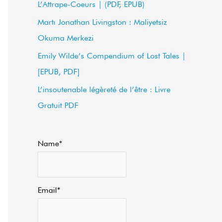
L’Attrape-Coeurs | (PDF, EPUB)
f
Martı Jonathan Livingston : Maliyetsiz
o
Okuma Merkezi
r
Emily Wilde’s Compendium of Lost Tales |
:
[EPUB, PDF]
L’insoutenable légèreté de l’être : Livre
Gratuit PDF
Name*
Email*