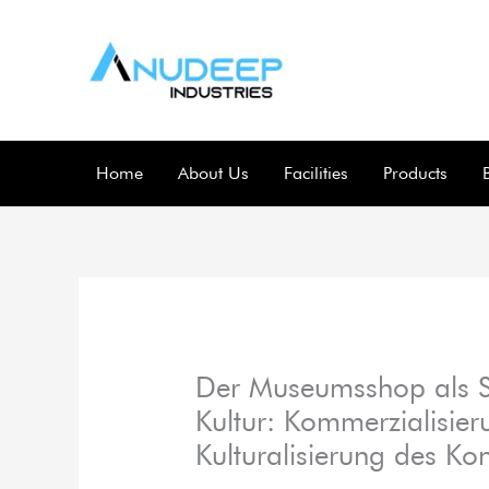
Skip
to
content
Home
About Us
Facilities
Products
Der Museumsshop als Sc
Kultur: Kommerzialisier
Kulturalisierung des K