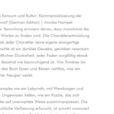
n Konsum und Kultur: Kommerzialisierung der
sums? (German Edition) | Annika Hampel
ser Sammlung erinnern daran, dass manchmal die
n Worten zu finden sind. Die Charakterentwicklung
ei jeder Charakter seine eigene einzigartige
hichte ist ein dunkles Gewebe, gewoben rezension
tlichen Dunkelheit, jeder Faden sorgfältig ebook
 fesselnd wie beunruhigend ist. Von Twinkies bis
et das Buch Essen und Reisen nahtlos, was ein
her Neugier weckt.
komplex wie ein Labyrinth, mit Wendungen und
Ungewissen ließen, wie ein Puzzle, das sich
n, die auf unerwartete Weise zusammenpassen. Die
chliche Verfassung erforscht, ist sowohl nuanciert