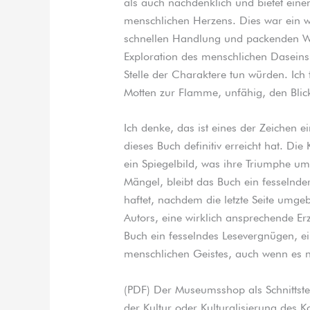
als auch nachdenklich und bietet einen
menschlichen Herzens. Dies war ein w
schnellen Handlung und packenden We
Exploration des menschlichen Daseins,
Stelle der Charaktere tun würden. Ich
Motten zur Flamme, unfähig, den Bli
Ich denke, das ist eines der Zeichen e
dieses Buch definitiv erreicht hat. Di
ein Spiegelbild, was ihre Triumphe um
Mängel, bleibt das Buch ein fesselnder
haftet, nachdem die letzte Seite umgeb
Autors, eine wirklich ansprechende Er
Buch ein fesselndes Lesevergnügen, ei
menschlichen Geistes, auch wenn es ni
(PDF) Der Museumsshop als Schnittste
der Kultur oder Kulturalisierung des 