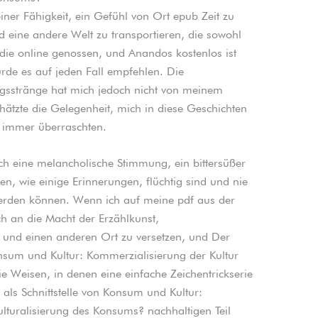
iner Fähigkeit, ein Gefühl von Ort epub Zeit zu
d eine andere Welt zu transportieren, die sowohl
 die online genossen, und Anandos kostenlos ist
rde es auf jeden Fall empfehlen. Die
gsstränge hat mich jedoch nicht von meinem
ätzte die Gelegenheit, mich in diese Geschichten
t immer überraschten.
ch eine melancholische Stimmung, ein bittersüßer
en, wie einige Erinnerungen, flüchtig sind und nie
erden können. Wenn ich auf meine pdf aus der
ch an die Macht der Erzählkunst,
 und einen anderen Ort zu versetzen, und Der
nsum und Kultur: Kommerzialisierung der Kultur
e Weisen, in denen eine einfache Zeichentrickserie
ls Schnittstelle von Konsum und Kultur:
lturalisierung des Konsums? nachhaltigen Teil