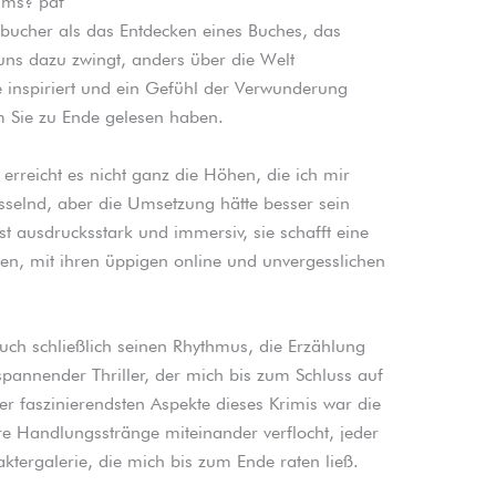
ums? pdf
g bucher als das Entdecken eines Buches, das
uns dazu zwingt, anders über die Welt
e inspiriert und ein Gefühl der Verwunderung
m Sie zu Ende gelesen haben.
rreicht es nicht ganz die Höhen, die ich mir
sselnd, aber die Umsetzung hätte besser sein
t ausdrucksstark und immersiv, sie schafft eine
lieren, mit ihren üppigen online und unvergesslichen
uch schließlich seinen Rhythmus, die Erzählung
spannender Thriller, der mich bis zum Schluss auf
der faszinierendsten Aspekte dieses Krimis war die
e Handlungsstränge miteinander verflocht, jeder
ktergalerie, die mich bis zum Ende raten ließ.