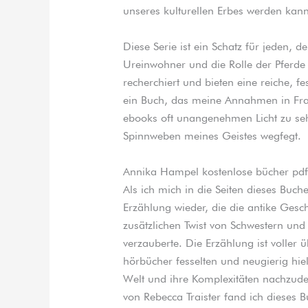
unseres kulturellen Erbes werden kann
Diese Serie ist ein Schatz für jeden, 
Ureinwohner und die Rolle der Pferde i
recherchiert und bieten eine reiche, f
ein Buch, das meine Annahmen in Frag
ebooks oft unangenehmen Licht zu sehe
Spinnweben meines Geistes wegfegt.
Annika Hampel kostenlose bücher pdf
Als ich mich in die Seiten dieses Buche
Erzählung wieder, die die antike Gesc
zusätzlichen Twist von Schwestern und
verzauberte. Die Erzählung ist volle
hörbücher fesselten und neugierig hie
Welt und ihre Komplexitäten nachzuden
von Rebecca Traister fand ich dieses 