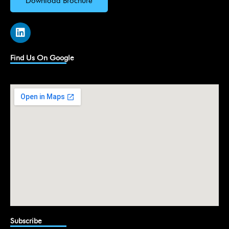
Download Brochure
L
i
n
k
Find Us On Google
e
d
i
n
Subscribe