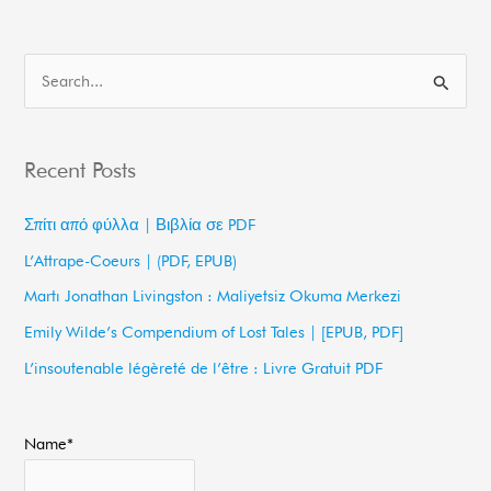
S
e
a
Recent Posts
r
c
Σπίτι από φύλλα | Βιβλία σε PDF
h
L’Attrape-Coeurs | (PDF, EPUB)
f
Martı Jonathan Livingston : Maliyetsiz Okuma Merkezi
o
Emily Wilde’s Compendium of Lost Tales | [EPUB, PDF]
r
L’insoutenable légèreté de l’être : Livre Gratuit PDF
:
Name*