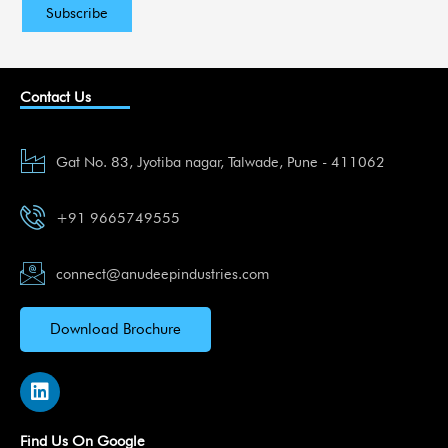
Contact Us
Gat No. 83, Jyotiba nagar, Talwade, Pune - 411062
+91 9665749555
connect@anudeepindustries.com
Download Brochure
L
i
n
k
Find Us On Google