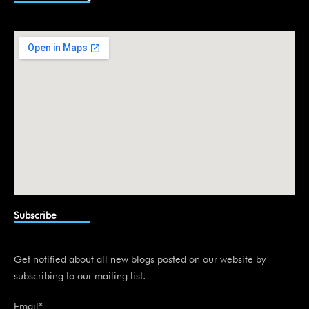
e
d
i
n
Subscribe
Get notified about all new blogs posted on our website by
subscribing to our mailing list.
Email*