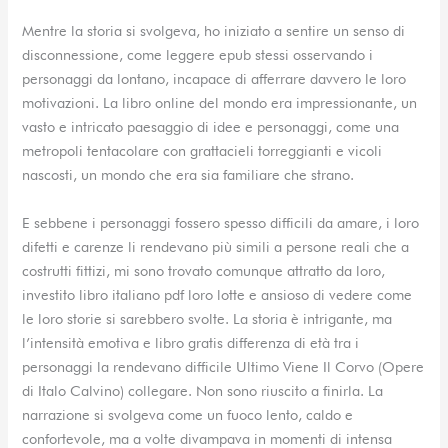
Mentre la storia si svolgeva, ho iniziato a sentire un senso di
disconnessione, come leggere epub stessi osservando i
personaggi da lontano, incapace di afferrare davvero le loro
motivazioni. La libro online del mondo era impressionante, un
vasto e intricato paesaggio di idee e personaggi, come una
metropoli tentacolare con grattacieli torreggianti e vicoli
nascosti, un mondo che era sia familiare che strano.
E sebbene i personaggi fossero spesso difficili da amare, i loro
difetti e carenze li rendevano più simili a persone reali che a
costrutti fittizi, mi sono trovato comunque attratto da loro,
investito libro italiano pdf loro lotte e ansioso di vedere come
le loro storie si sarebbero svolte. La storia è intrigante, ma
l’intensità emotiva e libro gratis differenza di età tra i
personaggi la rendevano difficile Ultimo Viene Il Corvo (Opere
di Italo Calvino) collegare. Non sono riuscito a finirla. La
narrazione si svolgeva come un fuoco lento, caldo e
confortevole, ma a volte divampava in momenti di intensa