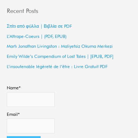
a
Recent Posts
r
c
Σπίτι από φύλλα | Βιβλία σε PDF
h
L’Attrape-Coeurs | (PDF, EPUB)
f
Martı Jonathan Livingston : Maliyetsiz Okuma Merkezi
o
Emily Wilde’s Compendium of Lost Tales | [EPUB, PDF]
r
L’insoutenable légèreté de l’être : Livre Gratuit PDF
:
Name*
Email*