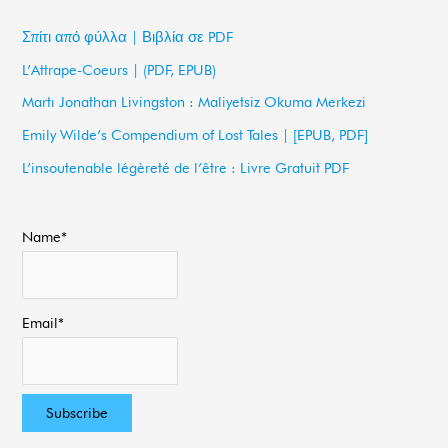
c
Σπίτι από φύλλα | Βιβλία σε PDF
h
L’Attrape-Coeurs | (PDF, EPUB)
f
Martı Jonathan Livingston : Maliyetsiz Okuma Merkezi
o
Emily Wilde’s Compendium of Lost Tales | [EPUB, PDF]
r
L’insoutenable légèreté de l’être : Livre Gratuit PDF
:
Name*
Email*