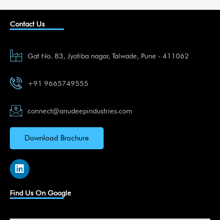
Contact Us
Gat No. 83, Jyotiba nagar, Talwade, Pune - 411062
+91 9665749555
connect@anudeepindustries.com
Download Brochure
L
i
n
k
Find Us On Google
e
d