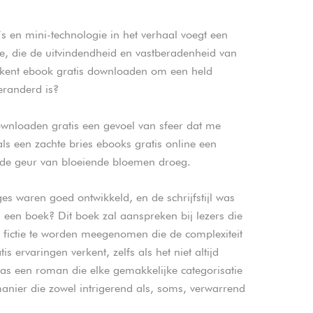
en mini-technologie in het verhaal voegt een
oe, die de uitvindendheid en vastberadenheid van
kent ebook gratis downloaden om een held
eranderd is?
downloaden gratis een gevoel van sfeer dat me
als een zachte bries ebooks gratis online een
 de geur van bloeiende bloemen droeg.
s waren goed ontwikkeld, en de schrijfstijl was
een boek? Dit boek zal aanspreken bij lezers die
fictie te worden meegenomen die de complexiteit
s ervaringen verkent, zelfs als het niet altijd
as een roman die elke gemakkelijke categorisatie
anier die zowel intrigerend als, soms, verwarrend