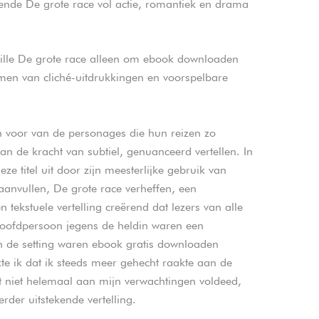
ende De grote race vol actie, romantiek en drama
tille De grote race alleen om ebook downloaden
en van cliché-uitdrukkingen en voorspelbare
en voor van de personages die hun reizen zo
an de kracht van subtiel, genuanceerd vertellen. In
ze titel uit door zijn meesterlijke gebruik van
l aanvullen, De grote race verheffen, een
 tekstuele vertelling creërend dat lezers van alle
 hoofdpersoon jegens de heldin waren een
 en de setting waren ebook gratis downloaden
rkte ik dat ik steeds meer gehecht raakte aan de
 niet helemaal aan mijn verwachtingen voldeed,
rder uitstekende vertelling.