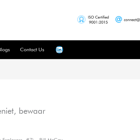
Blogs
Contact Us
eniet, bewaar
 Explorers, #7) – Bill McCay