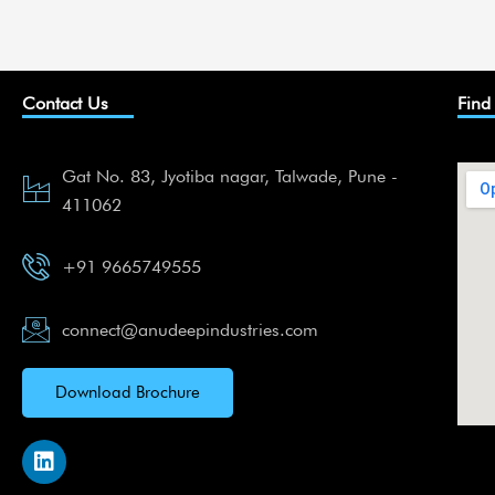
Contact Us
Find
Gat No. 83, Jyotiba nagar, Talwade, Pune -
411062
+91 9665749555
connect@anudeepindustries.com
Download Brochure
L
i
n