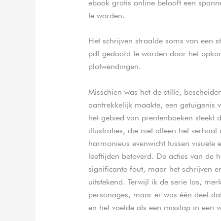
ebook gratis online belooft een spann
te worden.
Het schrijven straalde soms van een s
pdf gedoofd te worden door het opkom
plotwendingen.
Misschien was het de stille, bescheid
aantrekkelijk maakte, een getuigenis v
het gebied van prentenboeken steekt de
illustraties, die niet alleen het verhaa
harmonieus evenwicht tussen visuele en
leeftijden betoverd. De acties van de
significante fout, maar het schrijven
uitstekend. Terwijl ik de serie las, me
personages, maar er was één deel dat
en het voelde als een misstap in een ve