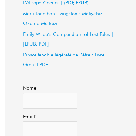
L’Attrape-Coeurs | (PDF, EPUB)
f
Martı Jonathan Livingston : Maliyetsiz
o
Okuma Merkezi
r
Emily Wilde’s Compendium of Lost Tales |
:
[EPUB, PDF]
L’insoutenable légèreté de l’être : Livre
Gratuit PDF
Name*
Email*