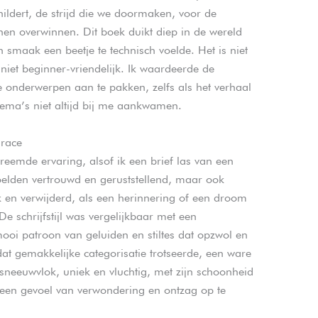
childert, de strijd die we doormaken, voor de
n overwinnen. Dit boek duikt diep in de wereld
 smaak een beetje te technisch voelde. Het is niet
 niet beginner-vriendelijk. Ik waardeerde de
 onderwerpen aan te pakken, zelfs als het verhaal
 thema’s niet altijd bij me aankwamen.
 race
reemde ervaring, alsof ik een brief las van een
oelden vertrouwd en geruststellend, maar ook
 en verwijderd, als een herinnering of een droom
De schrijfstijl was vergelijkbaar met een
ooi patroon van geluiden en stiltes dat opzwol en
at gemakkelijke categorisatie trotseerde, een ware
sneeuwvlok, uniek en vluchtig, met zijn schoonheid
m een gevoel van verwondering en ontzag op te