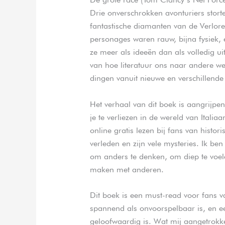
Drie onverschrokken avonturiers stort
fantastische diamanten van de Verlor
personages waren rauw, bijna fysiek,
ze meer als ideeën dan als volledig u
van hoe literatuur ons naar andere w
dingen vanuit nieuwe en verschillende 
Het verhaal van dit boek is aangrijpe
je te verliezen in de wereld van Italia
online gratis lezen bij fans van histor
verleden en zijn vele mysteries. Ik b
om anders te denken, om diep te voel
maken met anderen.
Dit boek is een must-read voor fans va
spannend als onvoorspelbaar is, en ee
geloofwaardig is. Wat mij aangetrokke