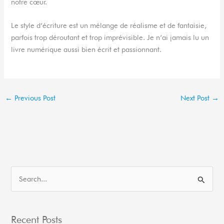
notre cœur.
Le style d’écriture est un mélange de réalisme et de fantaisie,
parfois trop déroutant et trop imprévisible. Je n’ai jamais lu un
livre numérique aussi bien écrit et passionnant.
←
Previous Post
Next Post
→
S
e
a
Recent Posts