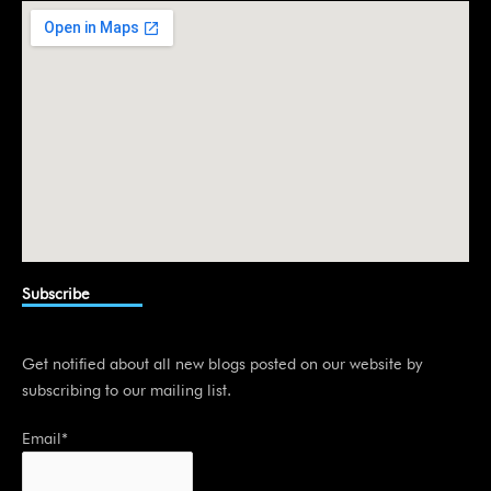
i
n
Subscribe
Get notified about all new blogs posted on our website by
subscribing to our mailing list.
Email*