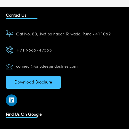
Contact Us
Gat No. 83, Jyotiba nagar, Talwade, Pune - 411062
+91 9665749555
connect@anudeepindustries.com
Download Brochure
L
i
n
k
Find Us On Google
e
d