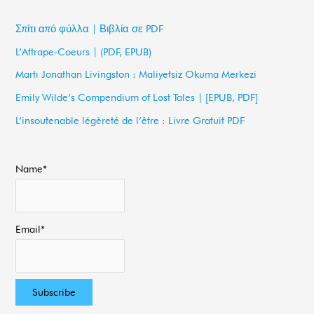
r
c
Σπίτι από φύλλα | Βιβλία σε PDF
h
L’Attrape-Coeurs | (PDF, EPUB)
f
Martı Jonathan Livingston : Maliyetsiz Okuma Merkezi
o
Emily Wilde’s Compendium of Lost Tales | [EPUB, PDF]
r
L’insoutenable légèreté de l’être : Livre Gratuit PDF
:
Name*
Email*